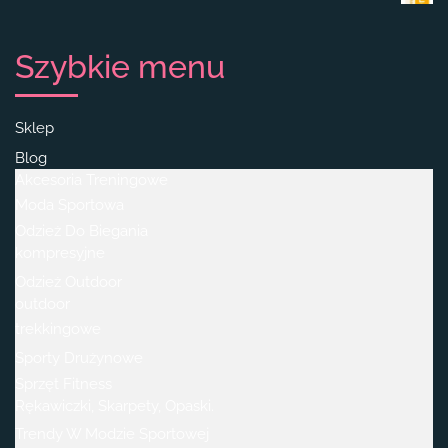
Szybkie menu
Sklep
Blog
Akcesoria Treningowe
Moda Sportowa
Odzież Do Biegania
kompresyjne
Odzież Outdoor
outdoor
trekkingowe
Sporty Drużynowe
Sprzęt Fitness
Rękawiczki, Skarpety, Opaski.
Trendy W Modzie Sportowej