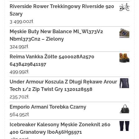
Riverside Rower Trekkingowy Riverside 920
Szary
3 499.00
zł
Męskie Buty New Balance Ml_Wl373V2
Nbml373Cn2 – Zielony
324.99
zł
Reima Vankka Żółte 5400028A2570
6438429841197
499.99
zł
Under Armour Koszula Z Długi Rękawe Arour
Tech 1/2 Zip Twist Gry 1320128558
235.70
zł
Emporio Armani Torebka Czarny
564.95
zł
Icebreaker Kalesony Męskie Zoneknit 260
400 Granatowy Ib0A56Hg5971