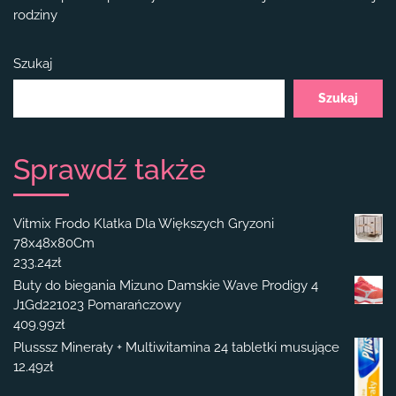
rodziny
Szukaj
Szukaj
Sprawdź także
Vitmix Frodo Klatka Dla Większych Gryzoni
78x48x80Cm
233.24
zł
Buty do biegania Mizuno Damskie Wave Prodigy 4
J1Gd221023 Pomarańczowy
409.99
zł
Plusssz Minerały + Multiwitamina 24 tabletki musujące
12.49
zł