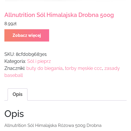
Allnutrition Sól Himalajska Drobna 500g
8.99
zł
Zobacz więcej
SKU:
8cfd0b9683e1
Kategoria:
Sól i pieprz
Znaczniki:
buty do biegania
,
torby męskie ccc
,
zasady
baseball
Opis
Opis
Allnutrition Sól Himalajska Różowa 500g Drobna