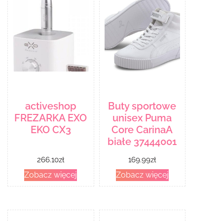
activeshop
Buty sportowe
FREZARKA EXO
unisex Puma
EKO CX3
Core CarinaA
białe 37444001
266.10
zł
169.99
zł
Zobacz więcej
Zobacz więcej