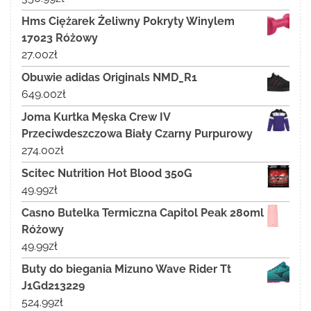
Hms Ciężarek Żeliwny Pokryty Winylem
17023 Różowy
27.00
zł
Obuwie adidas Originals NMD_R1
649.00
zł
Joma Kurtka Męska Crew IV
Przeciwdeszczowa Biały Czarny Purpurowy
274.00
zł
Scitec Nutrition Hot Blood 350G
49.99
zł
Casno Butelka Termiczna Capitol Peak 280ml
Różowy
49.99
zł
Buty do biegania Mizuno Wave Rider Tt
J1Gd213229
524.99
zł