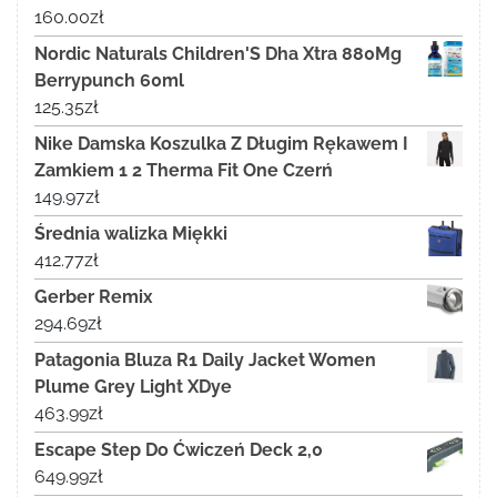
160.00
zł
Nordic Naturals Children'S Dha Xtra 880Mg
Berrypunch 60ml
125.35
zł
Nike Damska Koszulka Z Długim Rękawem I
Zamkiem 1 2 Therma Fit One Czerń
149.97
zł
Średnia walizka Miękki
412.77
zł
Gerber Remix
294.69
zł
Patagonia Bluza R1 Daily Jacket Women
Plume Grey Light XDye
463.99
zł
Escape Step Do Ćwiczeń Deck 2,0
649.99
zł