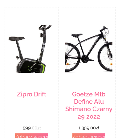
Zipro Drift
Goetze Mtb
Define Alu
Shimano Czarny
29 2022
599.00
zł
1 359.00
zł
Zobacz więcej
Zobacz więcej