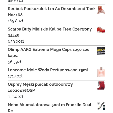
489.99
zł
Reebok Podkozulek Lm Ac Dreamblend Tank
Hd4168
169.80
zł
Scarpa Buty Miejskie Kalipe Free Czerwony
34448
639.00
zł
Olimp AAKG Extreme Mega Caps 1250 120
kaps.
56.39
zł
Lancome Idole Woda Perfumowana 25ml
171.50
zł
Osprey Męski plecak outdoorowy
10020436OSP
919.00
zł
Nebo Akumulatorowa 500Lm Franklin Dual
Rc