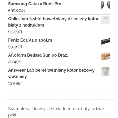
Samsung Galaxy Buds Pro
599.00
zł
Quiksilver t-shirt bawełniany dziecięcy kolor
biały z nadrukiem
69.99
zł
Fenix E01 V2.0 100Lm
59.90
zł
Aflofarm Belissa Sun 60 Draż.
26.49
zł
Answear Lab beret wełniany kolor beżowy
wełniany
139.99
zł
Skompletuj idealny zestaw do tenisa: buty, odzież i
piłki