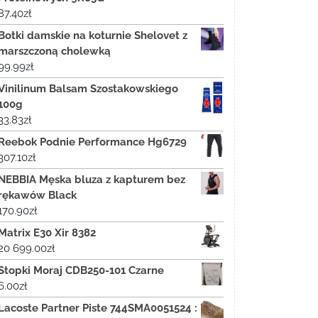
87.40
zł
Botki damskie na koturnie Shelovet z
marszczoną cholewką
99.99
zł
Vinilinum Balsam Szostakowskiego
100g
33.83
zł
Reebok Podnie Performance Hg6729
307.10
zł
NEBBIA Męska bluza z kapturem bez
rękawów Black
170.90
zł
Matrix E30 Xir 8382
20 699.00
zł
Stopki Moraj CDB250-101 Czarne
6.00
zł
Lacoste Partner Piste 744SMA0051524 :