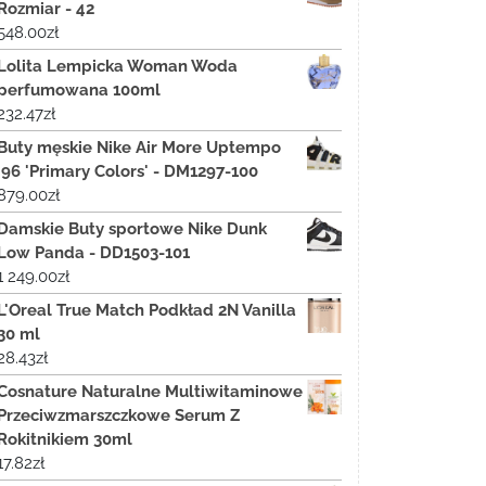
Rozmiar - 42
548.00
zł
Lolita Lempicka Woman Woda
perfumowana 100ml
232.47
zł
Buty męskie Nike Air More Uptempo
'96 'Primary Colors' - DM1297-100
879.00
zł
Damskie Buty sportowe Nike Dunk
Low Panda - DD1503-101
1 249.00
zł
L'Oreal True Match Podkład 2N Vanilla
30 ml
28.43
zł
Cosnature Naturalne Multiwitaminowe
Przeciwzmarszczkowe Serum Z
Rokitnikiem 30ml
17.82
zł