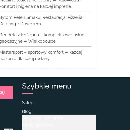
komfort i higiena na każdej imprezie
Bytom Pełen Smaku: Restauracja, Pizzeria i
Catering z Dowozem
Geodeta z Kościana – kompleksowe usługi
geodezyjne w Wielkopolsce
Mastersport – sportowy komfort w każdej
odsłonie dla całej rodziny
Szybkie menu
kaj
Sklep
Blog
Akcesoria Treningowe
Moda Sportowa