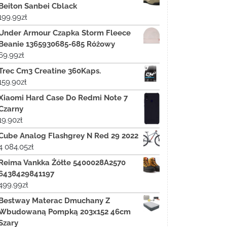
Beiton Sanbei Cblack
199.99
zł
Under Armour Czapka Storm Fleece
Beanie 1365930685-685 Różowy
69.99
zł
Trec Cm3 Creatine 360Kaps.
159.90
zł
Xiaomi Hard Case Do Redmi Note 7
Czarny
19.90
zł
Cube Analog Flashgrey N Red 29 2022
4 084.05
zł
Reima Vankka Żółte 5400028A2570
6438429841197
499.99
zł
Bestway Materac Dmuchany Z
Wbudowaną Pompką 203x152 46cm
Szary