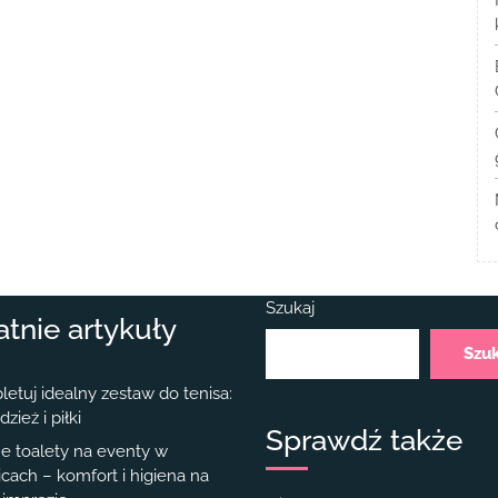
Szukaj
atnie artykuły
Szu
etuj idealny zestaw do tenisa:
dzież i piłki
Sprawdź także
e toalety na eventy w
cach – komfort i higiena na