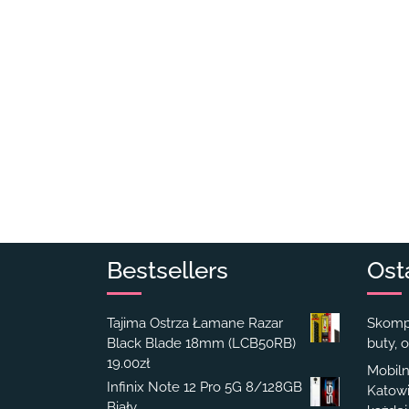
Bestsellers
Ost
Tajima Ostrza Łamane Razar
Skompl
Black Blade 18mm (LCB50RB)
buty, o
19.00
zł
Mobiln
Infinix Note 12 Pro 5G 8/128GB
Katowi
Biały