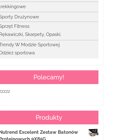
trekkingowe
Sporty Drużynowe
Sprzęt Fitness
Rękawiczki, Skarpety, Opaski.
Trendy W Modzie Sportowej
Odzież sportowa
Polecamy!
zzzzz
Produkty
Nutrend Excelent Zestaw Batonów
Proteinowych 9X85G