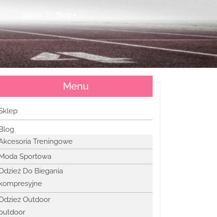
Sklep
Blog
Menu
Sklep
Blog
Akcesoria Treningowe
Moda Sportowa
Odzież Do Biegania
kompresyjne
Odzież Outdoor
outdoor