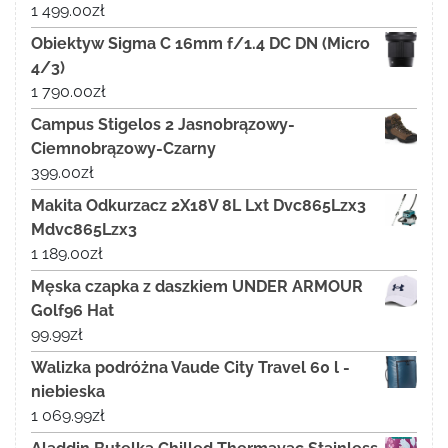
1 499.00
zł
Obiektyw Sigma C 16mm f/1.4 DC DN (Micro
4/3)
1 790.00
zł
Campus Stigelos 2 Jasnobrązowy-
Ciemnobrązowy-Czarny
399.00
zł
Makita Odkurzacz 2X18V 8L Lxt Dvc865Lzx3
Mdvc865Lzx3
1 189.00
zł
Męska czapka z daszkiem UNDER ARMOUR
Golf96 Hat
99.99
zł
Walizka podróżna Vaude City Travel 60 l -
niebieska
1 069.99
zł