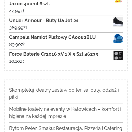
Jaxon 400ml 6szt.
42.99
zł
Under Armour - Buty Ua Jet 21
389.99
zł
Campela Namiot Plażowy CA0082BLU
89.90
zł
Force Baterie Cr2016 3V 1 X 5 Szt 46233
10.10
zł
Skompletuj idealny zestaw do tenisa: buty, odzież i
piłki
Mobilne toalety na eventy w Katowicach – komfort i
higiena na każdej imprezie
Bytom Pełen Smaku: Restauracja, Pizzeria i Catering