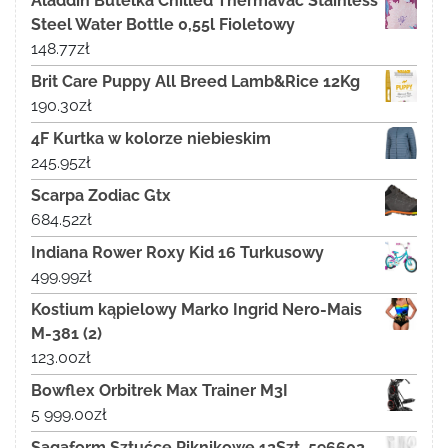
Aladdin Butelka Chilled Thermavac Stainless
Steel Water Bottle 0,55l Fioletowy
148.77
zł
Brit Care Puppy All Breed Lamb&Rice 12Kg
190.30
zł
4F Kurtka w kolorze niebieskim
245.95
zł
Scarpa Zodiac Gtx
684.52
zł
Indiana Rower Roxy Kid 16 Turkusowy
499.99
zł
Kostium kąpielowy Marko Ingrid Nero-Mais
M-381 (2)
123.00
zł
Bowflex Orbitrek Max Trainer M3I
5 999.00
zł
Sagaform Sztućce Piknikowe 12Szt. 596602