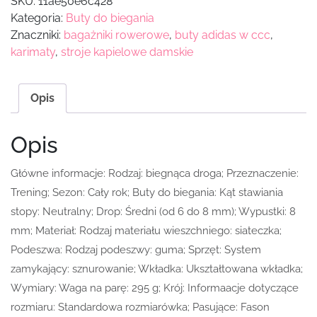
SKU:
11ae50e6c428
Kategoria:
Buty do biegania
Znaczniki:
bagażniki rowerowe
,
buty adidas w ccc
,
karimaty
,
stroje kapielowe damskie
Opis
Opis
Główne informacje: Rodzaj: biegnąca droga; Przeznaczenie:
Trening; Sezon: Cały rok; Buty do biegania: Kąt stawiania
stopy: Neutralny; Drop: Średni (od 6 do 8 mm); Wypustki: 8
mm; Materiał: Rodzaj materiału wieszchniego: siateczka;
Podeszwa: Rodzaj podeszwy: guma; Sprzęt: System
zamykający: sznurowanie; Wkładka: Ukształtowana wkładka;
Wymiary: Waga na parę: 295 g; Krój: Informaacje dotyczące
rozmiaru: Standardowa rozmiarówka; Pasujące: Fason