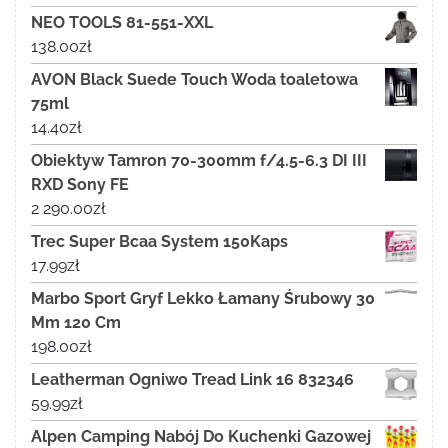
NEO TOOLS 81-551-XXL
138.00
zł
AVON Black Suede Touch Woda toaletowa
75ml
14.40
zł
Obiektyw Tamron 70-300mm f/4.5-6.3 DI III
RXD Sony FE
2 290.00
zł
Trec Super Bcaa System 150Kaps
17.99
zł
Marbo Sport Gryf Lekko Łamany Śrubowy 30
Mm 120 Cm
198.00
zł
Leatherman Ogniwo Tread Link 16 832346
59.99
zł
Alpen Camping Nabój Do Kuchenki Gazowej