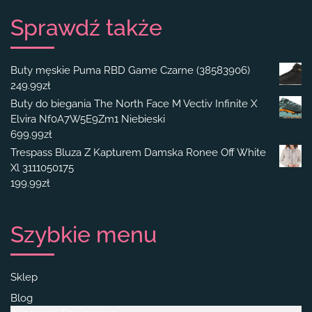
Sprawdź także
Buty męskie Puma RBD Game Czarne (38583906)
249.99
zł
Buty do biegania The North Face M Vectiv Infinite X
Elvira Nf0A7W5E9Zm1 Niebieski
699.99
zł
Trespass Bluza Z Kapturem Damska Ronee Off White
Xl 3111050175
199.99
zł
Szybkie menu
Sklep
Blog