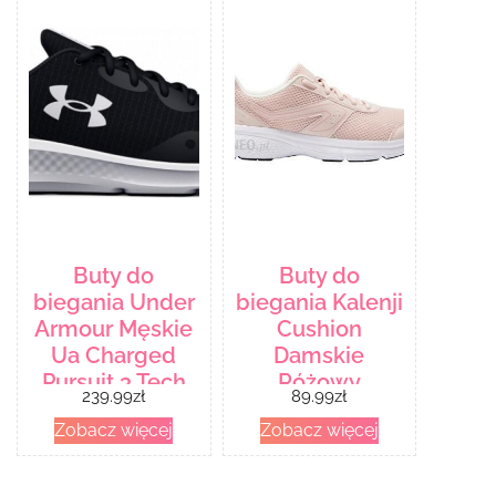
Buty do
Buty do
biegania Under
biegania Kalenji
Armour Męskie
Cushion
Ua Charged
Damskie
Pursuit 3 Tech
Różowy
239.99
zł
89.99
zł
302542400185
Zobacz więcej
Zobacz więcej
Czarny