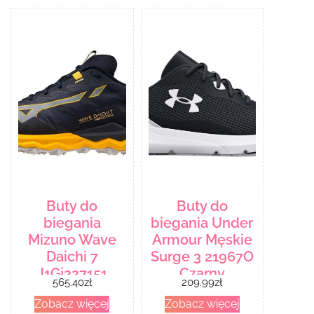
Buty do
Buty do
biegania
biegania Under
Mizuno Wave
Armour Męskie
Daichi 7
Surge 3 21967O
J1Gj227151
Czarny
565.40
zł
209.99
zł
Niebieski
Zobacz więcej
Zobacz więcej