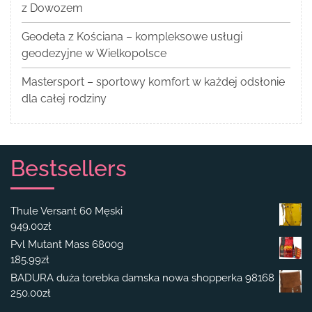
z Dowozem
Geodeta z Kościana – kompleksowe usługi
geodezyjne w Wielkopolsce
Mastersport – sportowy komfort w każdej odsłonie
dla całej rodziny
Bestsellers
Thule Versant 60 Męski
949.00
zł
Pvl Mutant Mass 6800g
185.99
zł
BADURA duża torebka damska nowa shopperka 98168
250.00
zł