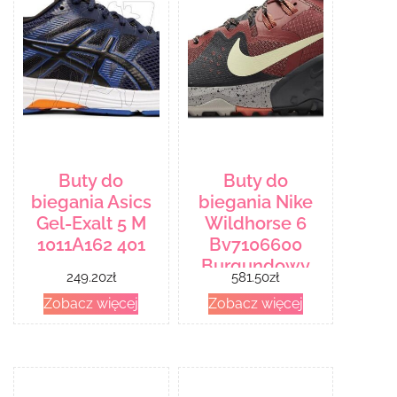
Buty do
Buty do
biegania Asics
biegania Nike
Gel-Exalt 5 M
Wildhorse 6
1011A162 401
Bv7106600
Burgundowy
249.20
zł
581.50
zł
Zobacz więcej
Zobacz więcej