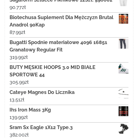
90.77
zł
Biotechusa Suplement Dla Mężczyzn Brutal
Anadrol 90Kap
87.99
zł
Bugatti Spodnie materiałowe 4096 16851
Granatowy Regular Fit
319.99
zł
BUTY MĘSKIE HOOPS 3.0 MID BIAŁE
SPORTOWE 44
305.99
zł
Cateye Magnes Do Licznika
13.51
zł
Ihs Iron Mass 3Kg
139.99
zł
Sram Sx Eagle 1X12 Type.3
382.00
zł