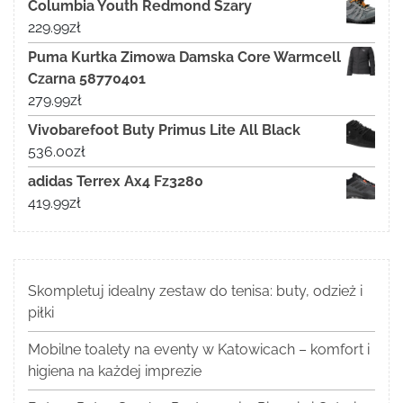
Columbia Youth Redmond Szary
229.99
zł
Puma Kurtka Zimowa Damska Core Warmcell
Czarna 58770401
279.99
zł
Vivobarefoot Buty Primus Lite All Black
536.00
zł
adidas Terrex Ax4 Fz3280
419.99
zł
Skompletuj idealny zestaw do tenisa: buty, odzież i
piłki
Mobilne toalety na eventy w Katowicach – komfort i
higiena na każdej imprezie