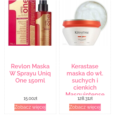
Revlon Maska
Kerastase
W Sprayu Uniq
maska do wł.
One 150ml
suchych i
cienkich
Masquintense
15.00
zł
128.31
zł
200ml
Zobacz więcej
Zobacz więcej