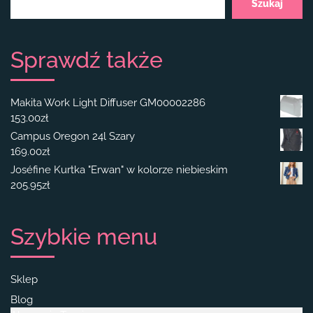
Szukaj
Sprawdź także
Makita Work Light Diffuser GM00002286
153.00
zł
Campus Oregon 24l Szary
169.00
zł
Joséfine Kurtka "Erwan" w kolorze niebieskim
205.95
zł
Szybkie menu
Sklep
Blog