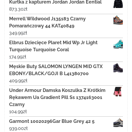
Kurtka z kapturem Jordan Jordan Eential
873.30
zł
Merrell Wildwood J135183 Czarny
Pomarańczowy 44 KAT40849
349.99
zł
Elbrus Dziecięce Plaret Mid Wp Jr Light
Turquoise Turquoise Coral
174.99
zł
Męskie Buty SALOMON LYNGEN MID GTX
EBONY/BLACK/GOJI B L41380700
409.99
zł
Under Armour Damska Koszulka Z Krótkim
Rękawem Ua Gradient Pill Ss 1374163001
Czarny
104.99
zł
Garmont 10020296Gar Blue Grey 42 5
939.00
zł