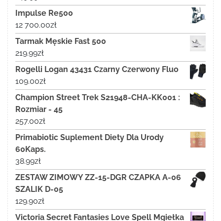
Impulse Re500
12 700.00
zł
Tarmak Męskie Fast 500
219.99
zł
Rogelli Logan 43431 Czarny Czerwony Fluo
109.00
zł
Champion Street Trek S21948-CHA-KK001 :
Rozmiar - 45
257.00
zł
Primabiotic Suplement Diety Dla Urody
60Kaps.
38.99
zł
ZESTAW ZIMOWY ZZ-15-DGR CZAPKA A-06
SZALIK D-05
129.90
zł
Victoria Secret Fantasies Love Spell Mgiełka