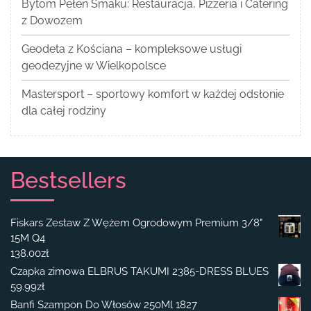
Bytom Pełen Smaku: Restauracja, Pizzeria i Catering
z Dowozem
Geodeta z Kościana – kompleksowe usługi
geodezyjne w Wielkopolsce
Mastersport – sportowy komfort w każdej odsłonie
dla całej rodziny
Bestsellers
Fiskars Zestaw Z Wężem Ogrodowym Premium 3/8"
15M Q4
138.00
zł
Czapka zimowa ELBRUS TAKUMI 2385-DRESS BLUES
59.99
zł
Banfi Szampon Do Włosów 250Ml 1827