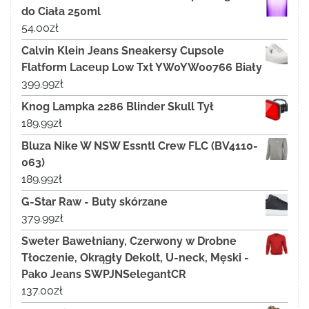
do Ciała 250ml
54.00
zł
Calvin Klein Jeans Sneakersy Cupsole
Flatform Laceup Low Txt YW0YW00766 Biały
399.99
zł
Knog Lampka 2286 Blinder Skull Tył
189.99
zł
Bluza Nike W NSW Essntl Crew FLC (BV4110-
063)
189.99
zł
G-Star Raw - Buty skórzane
379.99
zł
Sweter Bawełniany, Czerwony w Drobne
Tłoczenie, Okrągły Dekolt, U-neck, Męski -
Pako Jeans SWPJNSelegantCR
137.00
zł