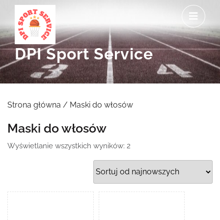
Skip
O
to
M
content
DPI Sport Service
Strona główna
/ Maski do włosów
Maski do włosów
Posortowane
Wyświetlanie wszystkich wyników: 2
według
najnowszych