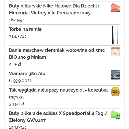
Buty piłkarskie Nike Halowe Dla Dzieci Jr
Mercurial Victory V Ic Pomarańczowy
162.99
zł
Torba na ramię
314.77
zł
Danie marchew ziemniak wołowina od 5mc
BIO 190 g Mniam
4.45
zł
Viamare 380 Alu
6 999.00
zł
Tak wygląda najlepszy nauczyciel - koszulka
męska
34.90
zł
Buty piłkarskie adidas X Speedportal.4 Fxg J
Zielony GW8497
149.99
zł