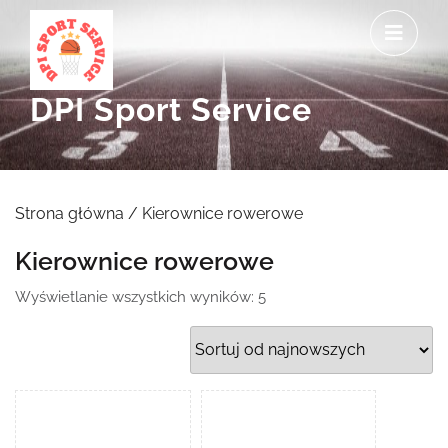
Skip
O
to
M
content
DPI Sport Service
Strona główna
/ Kierownice rowerowe
Kierownice rowerowe
Posortowane
Wyświetlanie wszystkich wyników: 5
według
najnowszych