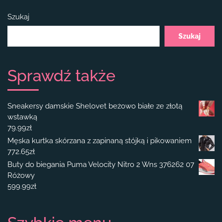
Szukaj
Szukaj
Sprawdź także
Sneakersy damskie Shelovet beżowo białe ze złotą
wstawką
79.99
zł
Męska kurtka skórzana z zapinaną stójką i pikowaniem
772.65
zł
Buty do biegania Puma Velocity Nitro 2 Wns 376262 07
Różowy
599.99
zł