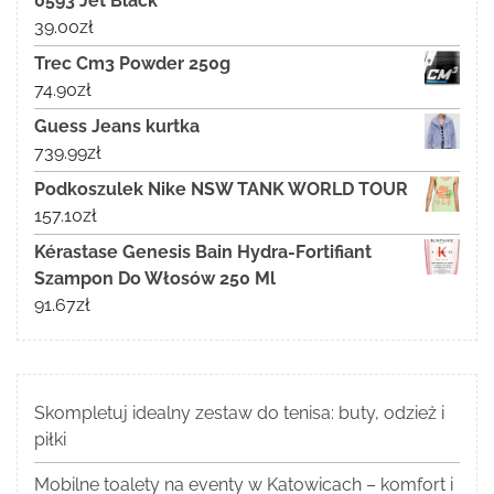
0593 Jet Black
39.00
zł
Trec Cm3 Powder 250g
74.90
zł
Guess Jeans kurtka
739.99
zł
Podkoszulek Nike NSW TANK WORLD TOUR
157.10
zł
Kérastase Genesis Bain Hydra-Fortifiant
Szampon Do Włosów 250 Ml
91.67
zł
Skompletuj idealny zestaw do tenisa: buty, odzież i
piłki
Mobilne toalety na eventy w Katowicach – komfort i