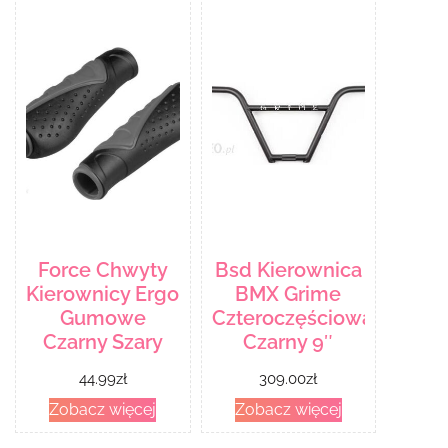
Force Chwyty
Bsd Kierownica
Kierownicy Ergo
BMX Grime
Gumowe
Czteroczęściowa
Czarny Szary
Czarny 9″
44.99
zł
309.00
zł
Zobacz więcej
Zobacz więcej