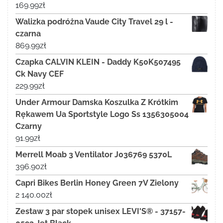
169.99
zł
Walizka podróżna Vaude City Travel 29 l -
czarna
869.99
zł
Czapka CALVIN KLEIN - Daddy K50K507495
Ck Navy CEF
229.99
zł
Under Armour Damska Koszulka Z Krótkim
Rękawem Ua Sportstyle Logo Ss 1356305004
Czarny
91.99
zł
Merrell Moab 3 Ventilator J036769 5370L
396.90
zł
Capri Bikes Berlin Honey Green 7V Zielony
2 140.00
zł
Zestaw 3 par stopek unisex LEVI'S® - 37157-