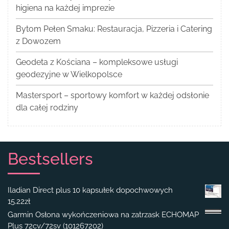
higiena na każdej imprezie
Bytom Pełen Smaku: Restauracja, Pizzeria i Catering
z Dowozem
Geodeta z Kościana – kompleksowe usługi
geodezyjne w Wielkopolsce
Mastersport – sportowy komfort w każdej odsłonie
dla całej rodziny
Bestsellers
Iladian Direct plus 10 kapsułek dopochwowych
15.22
zł
Garmin Osłona wykończeniowa na zatrzask ECHOMAP
Plus 72cv/72sv (101267202)