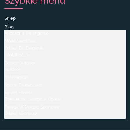
Szybkie menu
Sklep
Blog
Akcesoria Treningowe
Moda Sportowa
Odzież Do Biegania
kompresyjne
Odzież Outdoor
outdoor
trekkingowe
Sporty Drużynowe
Sprzęt Fitness
Rękawiczki, Skarpety, Opaski.
Trendy W Modzie Sportowej
Odzież sportowa