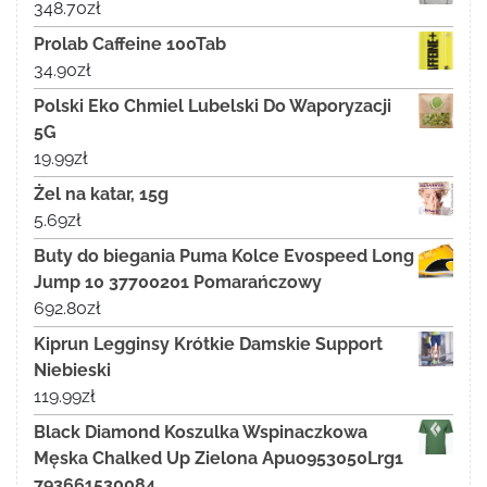
348.70
zł
Prolab Caffeine 100Tab
34.90
zł
Polski Eko Chmiel Lubelski Do Waporyzacji
5G
19.99
zł
Żel na katar, 15g
5.69
zł
Buty do biegania Puma Kolce Evospeed Long
Jump 10 37700201 Pomarańczowy
692.80
zł
Kiprun Legginsy Krótkie Damskie Support
Niebieski
119.99
zł
Black Diamond Koszulka Wspinaczkowa
Męska Chalked Up Zielona Apuo953050Lrg1
793661530084