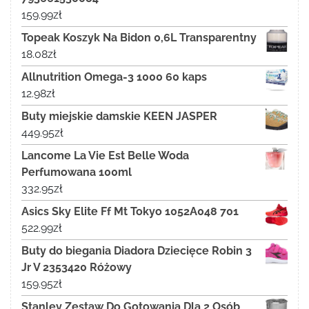
159.99
zł
Topeak Koszyk Na Bidon 0,6L Transparentny
18.08
zł
Allnutrition Omega-3 1000 60 kaps
12.98
zł
Buty miejskie damskie KEEN JASPER
449.95
zł
Lancome La Vie Est Belle Woda
Perfumowana 100ml
332.95
zł
Asics Sky Elite Ff Mt Tokyo 1052A048 701
522.99
zł
Buty do biegania Diadora Dziecięce Robin 3
Jr V 2353420 Różowy
159.95
zł
Stanley Zestaw Do Gotowania Dla 2 Osób