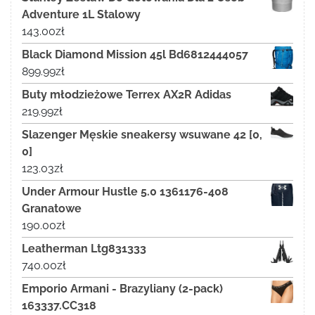
Adventure 1L Stalowy
143.00
zł
Black Diamond Mission 45l Bd6812444057
899.99
zł
Buty młodzieżowe Terrex AX2R Adidas
219.99
zł
Slazenger Męskie sneakersy wsuwane 42 [0,
0]
123.03
zł
Under Armour Hustle 5.0 1361176-408
Granatowe
190.00
zł
Leatherman Ltg831333
740.00
zł
Emporio Armani - Brazyliany (2-pack)
163337.CC318