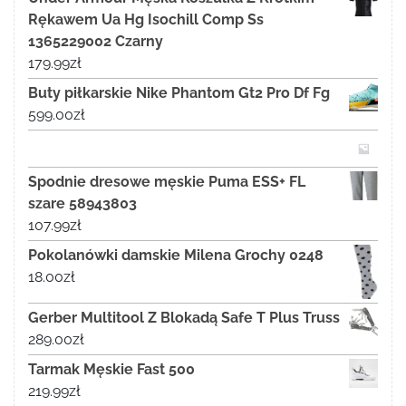
Rękawem Ua Hg Isochill Comp Ss
1365229002 Czarny
179.99
zł
Buty piłkarskie Nike Phantom Gt2 Pro Df Fg
599.00
zł
Spodnie dresowe męskie Puma ESS+ FL
szare 58943803
107.99
zł
Pokolanówki damskie Milena Grochy 0248
18.00
zł
Gerber Multitool Z Blokadą Safe T Plus Truss
289.00
zł
Tarmak Męskie Fast 500
219.99
zł