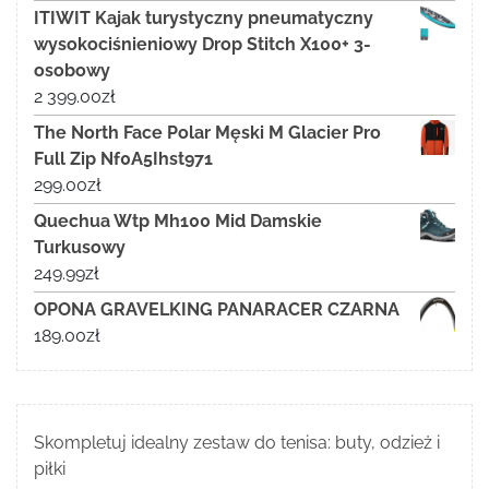
ITIWIT Kajak turystyczny pneumatyczny
wysokociśnieniowy Drop Stitch X100+ 3-
osobowy
2 399.00
zł
The North Face Polar Męski M Glacier Pro
Full Zip Nf0A5Ihst971
299.00
zł
Quechua Wtp Mh100 Mid Damskie
Turkusowy
249.99
zł
OPONA GRAVELKING PANARACER CZARNA
189.00
zł
Skompletuj idealny zestaw do tenisa: buty, odzież i
piłki