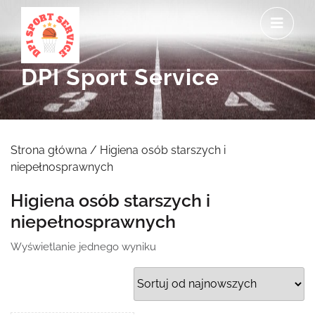
Skip
O
to
M
content
DPI Sport Service
Strona główna
/ Higiena osób starszych i
niepełnosprawnych
Higiena osób starszych i
niepełnosprawnych
Wyświetlanie jednego wyniku