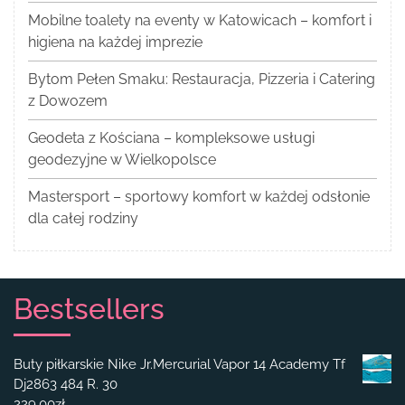
Mobilne toalety na eventy w Katowicach – komfort i
higiena na każdej imprezie
Bytom Pełen Smaku: Restauracja, Pizzeria i Catering
z Dowozem
Geodeta z Kościana – kompleksowe usługi
geodezyjne w Wielkopolsce
Mastersport – sportowy komfort w każdej odsłonie
dla całej rodziny
Bestsellers
Buty piłkarskie Nike Jr.Mercurial Vapor 14 Academy Tf
Dj2863 484 R. 30
229.00
zł