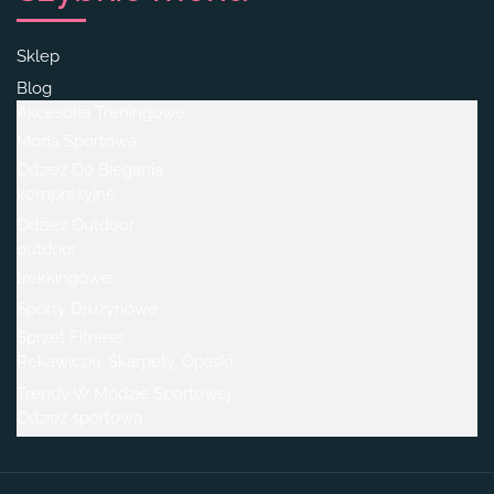
Sklep
Blog
Akcesoria Treningowe
Moda Sportowa
Odzież Do Biegania
kompresyjne
Odzież Outdoor
outdoor
trekkingowe
Sporty Drużynowe
Sprzęt Fitness
Rękawiczki, Skarpety, Opaski.
Trendy W Modzie Sportowej
Odzież sportowa