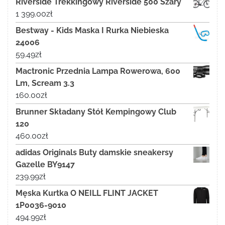
Riverside Trekkingowy Riverside 500 Szary
1 399.00
zł
Bestway - Kids Maska I Rurka Niebieska
24006
59.49
zł
Mactronic Przednia Lampa Rowerowa, 600
Lm, Scream 3.3
160.00
zł
Brunner Składany Stół Kempingowy Club
120
460.00
zł
adidas Originals Buty damskie sneakersy
Gazelle BY9147
239.99
zł
Męska Kurtka O NEILL FLINT JACKET
1P0036-9010
494.99
zł