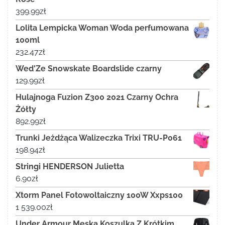
399.99
zł
Lolita Lempicka Woman Woda perfumowana
100ml
232.47
zł
Wed'Ze Snowskate Boardslide czarny
129.99
zł
Hulajnoga Fuzion Z300 2021 Czarny Ochra
Żółty
892.99
zł
Trunki Jeżdżąca Walizeczka Trixi TRU-P061
198.94
zł
Stringi HENDERSON Julietta
6.90
zł
Xtorm Panel Fotowoltaiczny 100W Xxps100
1 539.00
zł
Under Armour Męska Koszulka Z Krótkim