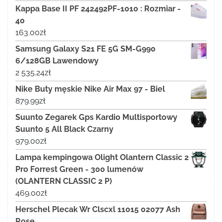
Kappa Base II PF 242492PF-1010 : Rozmiar -
40
163.00
zł
Samsung Galaxy S21 FE 5G SM-G990
6/128GB Lawendowy
2 535.24
zł
Nike Buty męskie Nike Air Max 97 - Biel
879.99
zł
Suunto Zegarek Gps Kardio Multisportowy
Suunto 5 All Black Czarny
979.00
zł
Lampa kempingowa Olight Olantern Classic 2
Pro Forrest Green - 300 lumenów
(OLANTERN CLASSIC 2 P)
469.00
zł
Herschel Plecak Wr Clscxl 11015 02077 Ash
Rose