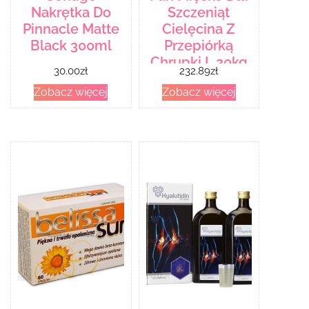
Nakrętka Do
Szczeniąt
Pinnacle Matte
Cielęcina Z
Black 300ml
Przepiórką
Chrupki L 20kg
30.00
zł
232.89
zł
Zobacz więcej
Zobacz więcej