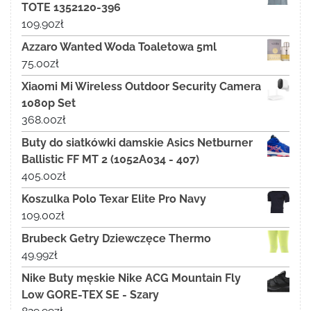
TOTE 1352120-396
109.90
zł
Azzaro Wanted Woda Toaletowa 5ml
75.00
zł
Xiaomi Mi Wireless Outdoor Security Camera
1080p Set
368.00
zł
Buty do siatkówki damskie Asics Netburner
Ballistic FF MT 2 (1052A034 - 407)
405.00
zł
Koszulka Polo Texar Elite Pro Navy
109.00
zł
Brubeck Getry Dziewczęce Thermo
49.99
zł
Nike Buty męskie Nike ACG Mountain Fly
Low GORE-TEX SE - Szary