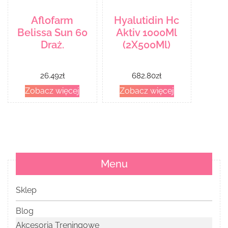
Aflofarm
Hyalutidin Hc
Belissa Sun 60
Aktiv 1000Ml
Draż.
(2X500Ml)
26.49
zł
682.80
zł
Zobacz więcej
Zobacz więcej
Menu
Sklep
Blog
Akcesoria Treningowe