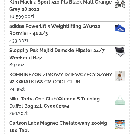
Ktm Macina Sport 510 Pts Black Matt Orange
Grey 28 2022
16 599.00
zł
adidas Powerlift 5 Weightlifting GY8922 :
Rozmiar - 42 2/3
433.00
zł
Sloggi 3-Pak Majtki Damskie Hipster 24/7
Weekend R.44
69.00
zł
KOMBINEZON ZIMOWY DZIEWCZĘCY SZARY
W KWIATKI 68 CM COOL CLUB
74.99
zł
Nike Torba One Club Women S Training
Duffel Bag 24L Cv0062394
289.30
zł
Carlson Labs Magnez Chelatowany 200Mg
180 Tabl