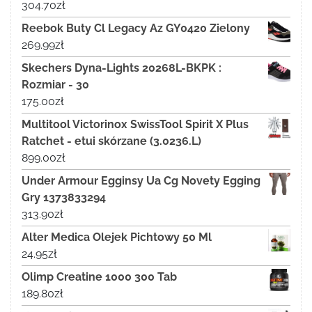
304.70
zł
Reebok Buty Cl Legacy Az GY0420 Zielony
269.99
zł
Skechers Dyna-Lights 20268L-BKPK :
Rozmiar - 30
175.00
zł
Multitool Victorinox SwissTool Spirit X Plus
Ratchet - etui skórzane (3.0236.L)
899.00
zł
Under Armour Egginsy Ua Cg Novety Egging
Gry 1373833294
313.90
zł
Alter Medica Olejek Pichtowy 50 Ml
24.95
zł
Olimp Creatine 1000 300 Tab
189.80
zł