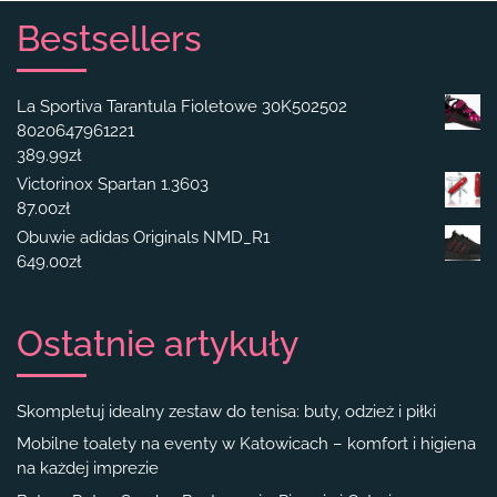
Bestsellers
La Sportiva Tarantula Fioletowe 30K502502
8020647961221
389.99
zł
Victorinox Spartan 1.3603
87.00
zł
Obuwie adidas Originals NMD_R1
649.00
zł
Ostatnie artykuły
Skompletuj idealny zestaw do tenisa: buty, odzież i piłki
Mobilne toalety na eventy w Katowicach – komfort i higiena
na każdej imprezie