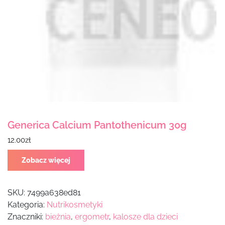
Generica Calcium Pantothenicum 30g
12.00
zł
Zobacz więcej
SKU:
7499a638ed81
Kategoria:
Nutrikosmetyki
Znaczniki:
bieżnia
,
ergometr
,
kalosze dla dzieci