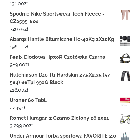
131.00
zł
Spodnie Nike Sportswear Tech Fleece -
CZ2595-601
329.99
zł
Abarqs Hantle Bitumiczne Hc-40Kg 2X20Kg
198.00
zł
Fenix Diodowa Hp30R Czołówka Czarna
989.00
zł
Hutchinson Dzo Tlr Hardskin 27,5X2,35 (57
584) 66Tpi 990G Black
218.00
zł
Uroner 60 Tabl.
27.49
zł
Romet Huragan 2 Czarno Zielony 28 2021
3 299.00
zł
Under Armour Torba sportowa FAVORITE 2.0