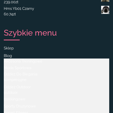
239.00
zł
Hms Yb01 Czarny
60.74
zł
Szybkie menu
Sklep
Blog
Akcesoria Treningowe
Moda Sportowa
Odzież Do Biegania
kompresyjne
Odzież Outdoor
outdoor
trekkingowe
Sporty Drużynowe
Sprzęt Fitness