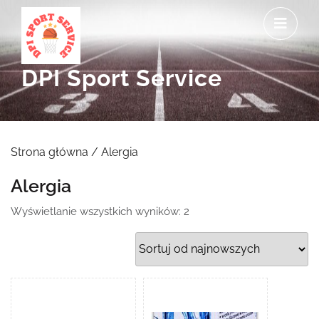
Skip
O
to
M
content
DPI Sport Service
Strona główna
/ Alergia
Alergia
Posortowane
Wyświetlanie wszystkich wyników: 2
według
najnowszych