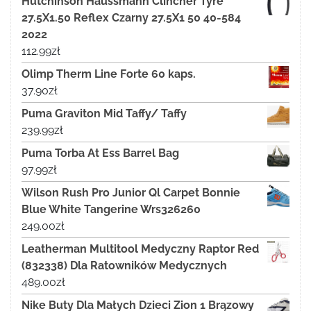
Hutchinson Haussmann Clincher Tyre
27.5X1.50 Reflex Czarny 27.5X1 50 40-584
2022
112.99
zł
Olimp Therm Line Forte 60 kaps.
37.90
zł
Puma Graviton Mid Taffy/ Taffy
239.99
zł
Puma Torba At Ess Barrel Bag
97.99
zł
Wilson Rush Pro Junior Ql Carpet Bonnie
Blue White Tangerine Wrs326260
249.00
zł
Leatherman Multitool Medyczny Raptor Red
(832338) Dla Ratowników Medycznych
489.00
zł
Nike Buty Dla Małych Dzieci Zion 1 Brązowy