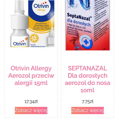
Otrivin Allergy
SEPTANAZAL
Aerozol przeciw
Dla dorosłych
alergii 15ml
aerozol do nosa
10ml
17.34
zł
7.75
zł
Zobacz więcej
Zobacz więcej