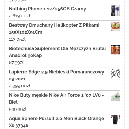
Nothing Phone 1 12/256GB Czarny
2 619.00
zł
Bestway Dmuchany Helikopter Z Piłkami
155X102X91Cm
113.05
zł
Biotechusa Suplement Dla Mężczyzn Brutal
Anadrol 90Kap
87.99
zł
Lapierre Edge 2.9 Niebieski Pomarańczowy
29 2021
2 399.00
zł
Nike Buty męskie Nike Air Force 1 '07 LV8 -
Biel
599.99
zł
Aqua Sphere Pursuit 2.0 Men Black Orange
Xs 37346