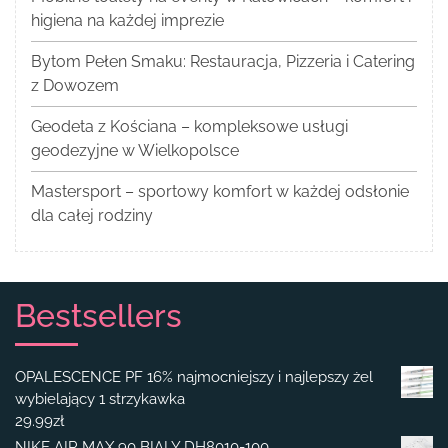
higiena na każdej imprezie
Bytom Pełen Smaku: Restauracja, Pizzeria i Catering
z Dowozem
Geodeta z Kościana – kompleksowe usługi
geodezyjne w Wielkopolsce
Mastersport – sportowy komfort w każdej odsłonie
dla całej rodziny
Bestsellers
OPALESCENCE PF 16% najmocniejszy i najlepszy żel
wybielający 1 strzykawka
29.99
zł
NIKE AIR MAX 90 BIALY DH8010-100