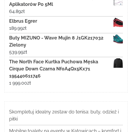
Aplikatorów Po 5Ml
64.89
zł
Elbrus Egrer
189.99
zł
Buty MIZUNO - Wave Mujin 8 J1GK217032
Zielony
539.99
zł
The North Face Kurtka Puchowa Męska
Cirque Down Czarna Nf0A4Qx5Kx71
195440611746
1 999.00
zł
Skompletuj idealny zestaw do tenisa: buty, odzież i
piłki
Mobilne toalety na eventy w Katowicach – komfort i