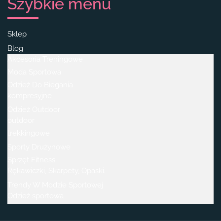
Szybkie menu
Sklep
Blog
Akcesoria Treningowe
Moda Sportowa
Odzież Do Biegania
kompresyjne
Odzież Outdoor
outdoor
trekkingowe
Sporty Drużynowe
Sprzęt Fitness
Rękawiczki, Skarpety, Opaski.
Trendy W Modzie Sportowej
Odzież sportowa