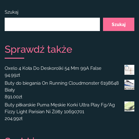
Szukaj
Szukaj
Sprawdź także
Oxelo 4 Koła Do Deskorolki 54 Mm 99A False
94.99
zł
Buty do biegania On Running Cloudmonster 6198648
Biały
891.00
zł
Buty piłkarskie Puma Męskie Korki Ultra Play Fg/Ag
Fizzy Light Parisian Ni Żółty 10690701
204.99
zł