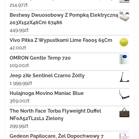
214.97
zł
Bestway Dwuosobowy Z Pompką Elektryczną
203X152X46Cm 67486
449.99
zł
Vivo Piłka Z Wypustkami Lime Fa005 65Cm
42.00
zł
OMRON Gentle Temp 720
109.00
zł
Jeep 2Xe Sentinel Czarno Żółty
1 999.99
zł
Hulajnoga Movino Maniac Blue
369.00
zł
The North Face Torba Flyweight Duffel
NF0A52TL21L1 Zielony
299.99
zł
Gedeon Papilocare, Żel Dopochwowy 7