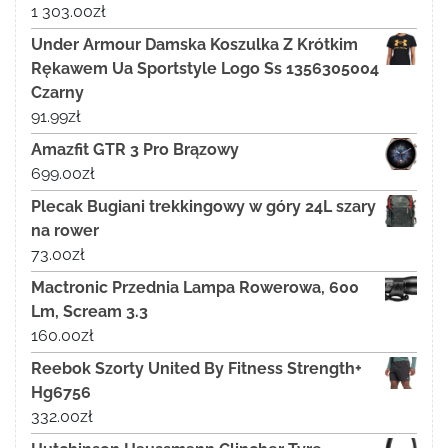
1 303.00
zł
Under Armour Damska Koszulka Z Krótkim
Rękawem Ua Sportstyle Logo Ss 1356305004
Czarny
91.99
zł
Amazfit GTR 3 Pro Brązowy
699.00
zł
Plecak Bugiani trekkingowy w góry 24L szary
na rower
73.00
zł
Mactronic Przednia Lampa Rowerowa, 600
Lm, Scream 3.3
160.00
zł
Reebok Szorty United By Fitness Strength+
Hg6756
332.00
zł