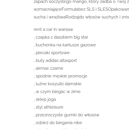
zapach soczystego mango, który zadba o Twój z
wzmacniająceFormułabez SLS i SLESOpakowa
sucha i wrażliwaRodzajdo włosów suchych i zni
rent a car in warsaw
, czapka z daszkiem big star
, kuchenka na kartusze gazowe
, plecaki sportowe
, buty adidas altasport
, airmax czarne
, spodnie męskie promocje
, luźne koszulki damskie
, w czym biegac w zime
, sklep joga
, styl athleisure
, przezroczyste gumki do włosów
, odzież do biegania nike