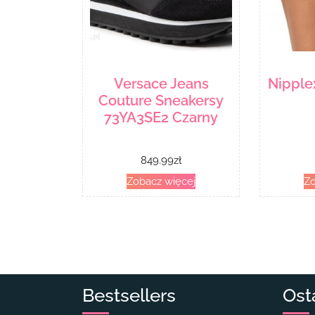
Versace Jeans
Nipplex
Couture Sneakersy
73YA3SE2 Czarny
849.99
zł
Zobacz więcej
Zo
Bestsellers
Ost