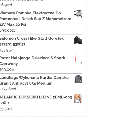
26.90
zł
Viamare Pompka Elektryczna Do
Pontonów I Desek Sup Z Manometrem
12V Max 20 Psi
690.00
zł
Salomon Cross Hike Gtx 2 GoreTex
417301 532831
733.95
zł
Razor Hulajnoga Dziecięca S Spark
Czerwony
299.00
zł
Lundhags Wykonana Kurtka Damska
Granit Antracyt 834 Medium
1 173.60
zł
ATLANTIC BOKSERKI LUŹNE 2BMB-003
(2XL)
59.50
zł