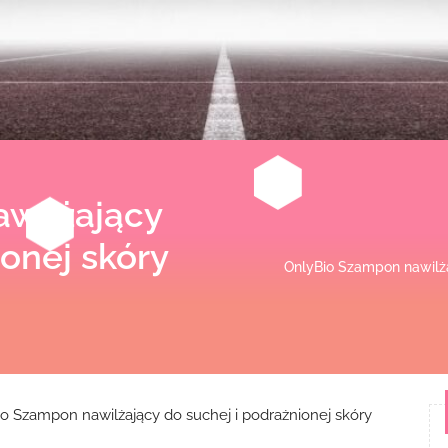
wilżający
ionej skóry
OnlyBio Szampon nawilża
o Szampon nawilżający do suchej i podrażnionej skóry