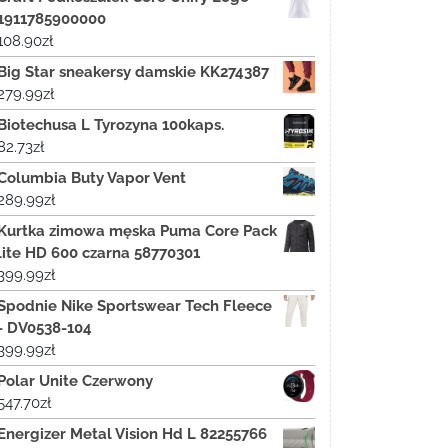
1911785900000
108.90
zł
Big Star sneakersy damskie KK274387
279.99
zł
Biotechusa L Tyrozyna 100kaps.
82.73
zł
Columbia Buty Vapor Vent
289.99
zł
Kurtka zimowa męska Puma Core Pack
lite HD 600 czarna 58770301
399.99
zł
Spodnie Nike Sportswear Tech Fleece
- DV0538-104
399.99
zł
Polar Unite Czerwony
547.70
zł
Energizer Metal Vision Hd L 82255766