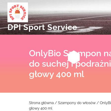
Skip
to
content
DPI Sport Service
OnlyBio Szampon na
do suchej i podrażn
głowy 400 ml
Strona główna
/
Szampony do włosów
/ OnlyBi
głowy 400 ml