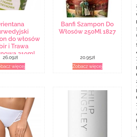
rientana
Banfi Szampon Do
urwedyjski
Włosów 250Ml 1827
on do włosów
bir i Trawa
ynowa 210ml
26.09
zł
20.95
zł
bacz więcej
Zobacz więcej