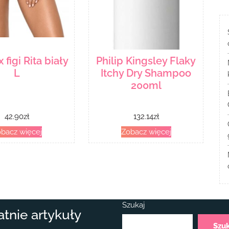
 figi Rita biały
Philip Kingsley Flaky
L
Itchy Dry Shampoo
200ml
42.90
zł
132.14
zł
bacz więcej
Zobacz więcej
Szukaj
atnie artykuły
Szu