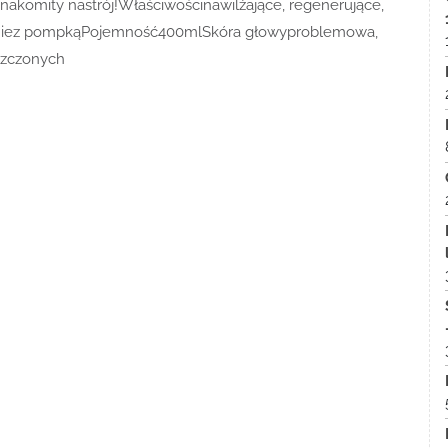
nakomity nastrój!Właściwościnawilżające, regenerujące,
niez pompkąPojemność400mlSkóra głowyproblemowa,
szczonych