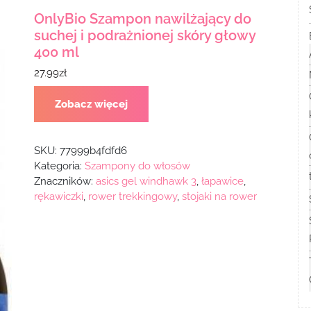
OnlyBio Szampon nawilżający do
suchej i podrażnionej skóry głowy
400 ml
27.99
zł
Zobacz więcej
SKU:
77999b4fdfd6
Kategoria:
Szampony do włosów
Znaczników:
asics gel windhawk 3
,
łapawice
,
rękawiczki
,
rower trekkingowy
,
stojaki na rower