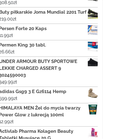
308.50
zł
Buty piłkarskie Joma Mundial 2201 Turf
219.00
zł
Persen Forte 20 Kaps
11.99
zł
Permen King 30 tabl.
26.66
zł
UNDER ARMOUR BUTY SPORTOWE
LEKKIE CHARGED ASSERT 9
3024590003
349.99
zł
adidas Gsg9 3 E Gz6114 Hemp
599.99
zł
HIMALAYA MEN Żel do mycia twarzy
Power Glow z lukrecją 100ml
12.99
zł
Activlab Pharma Kolagen Beauty
Tabletki Musujące 20 G