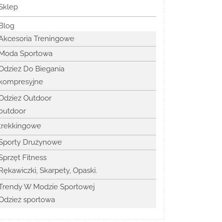
Sklep
Blog
Akcesoria Treningowe
Moda Sportowa
Odzież Do Biegania
kompresyjne
Odzież Outdoor
outdoor
trekkingowe
Sporty Drużynowe
Sprzęt Fitness
Rękawiczki, Skarpety, Opaski.
Trendy W Modzie Sportowej
Odzież sportowa