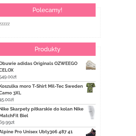
Polecamy!
zzzzz
Produkty
Obuwie adidas Originals OZWEEGO
CELOX
549.00
zł
Koszulka moro T-Shirt Mil-Tec Sweden
Camo 3XL
45.00
zł
Nike Skarpety piłkarskie do kolan Nike
MatchFit Biel
69.99
zł
Alpine Pro Unisex Ubty306 487 41