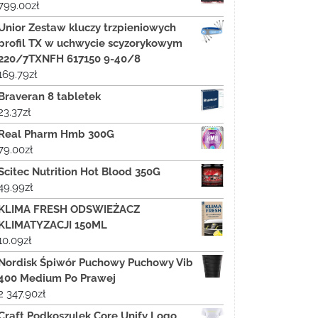
799.00
zł
Unior Zestaw kluczy trzpieniowych
profil TX w uchwycie scyzorykowym
220/7TXNFH 617150 9-40/8
169.79
zł
Braveran 8 tabletek
23.37
zł
Real Pharm Hmb 300G
79.00
zł
Scitec Nutrition Hot Blood 350G
49.99
zł
KLIMA FRESH ODSWIEŻACZ
KLIMATYZACJI 150ML
10.09
zł
Nordisk Śpiwór Puchowy Puchowy Vib
400 Medium Po Prawej
2 347.90
zł
Craft Podkoszulek Core Unify Logo