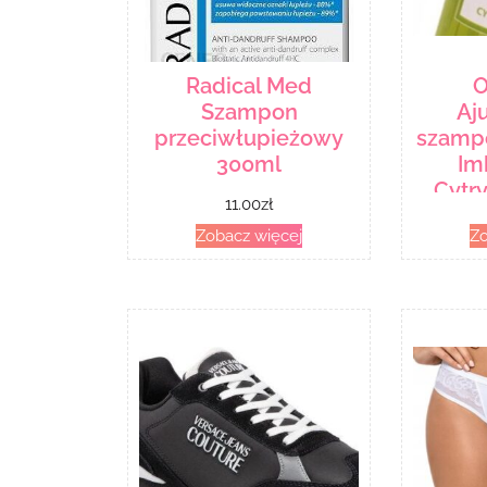
Radical Med
O
Szampon
Aj
przeciwłupieżowy
szamp
300ml
Im
Cytr
11.00
zł
Zobacz więcej
Zo