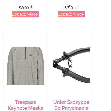
159.99
zł
176.90
zł
Zobacz więcej
Zobacz więcej
Trespass
Unior Szczypce
Keynote Męska
Do Przycinania