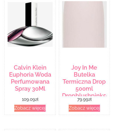
Calvin Klein
Joy In Me
Euphoria Woda
Butelka
Perfumowana
Termiczna Drop
Spray 30Ml
500ml
Dropblushpink500
109.09
zł
79.99
zł
Zobacz więcej
Zobacz więcej