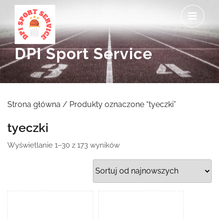
Skip
O
to
M
content
DPI Sport Service
Strona główna
/ Produkty oznaczone “tyeczki”
tyeczki
Posortowane
Wyświetlanie 1–30 z 173 wyników
według
najnowszych