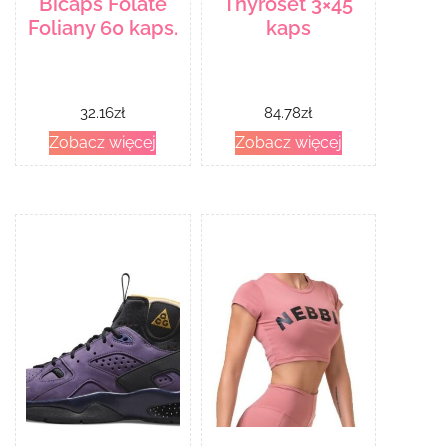
Bicaps Folate
Thyroset 3×45
Foliany 60 kaps.
kaps
32.16
zł
84.78
zł
Zobacz więcej
Zobacz więcej