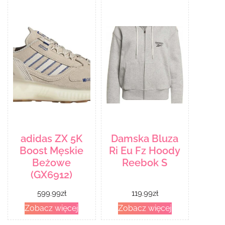
adidas ZX 5K
Damska Bluza
Boost Męskie
Ri Eu Fz Hoody
Beżowe
Reebok S
(GX6912)
599.99
zł
119.99
zł
Zobacz więcej
Zobacz więcej