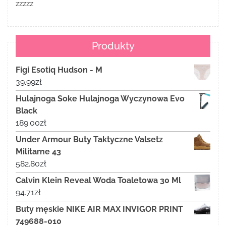
zzzzz
Produkty
Figi Esotiq Hudson - M
39.99
zł
Hulajnoga Soke Hulajnoga Wyczynowa Evo
Black
189.00
zł
Under Armour Buty Taktyczne Valsetz
Militarne 43
582.80
zł
Calvin Klein Reveal Woda Toaletowa 30 Ml
94.71
zł
Buty męskie NIKE AIR MAX INVIGOR PRINT
749688-010