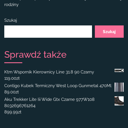
rodziny
Szukaj
Szukaj
Sprawdź także
Ktm Wspornik Kierownicy Line 31.8 90 Czarny
119.00
zł
Contigo Kubek Termiczny West Loop Gunmetal 470Ml
89.00
zł
Aku Trekker Lite Iii Wide Gtx Czarne 977W108
8032696761264
899.99
zł