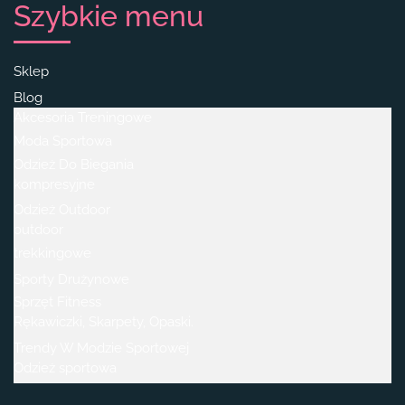
Szybkie menu
Sklep
Blog
Akcesoria Treningowe
Moda Sportowa
Odzież Do Biegania
kompresyjne
Odzież Outdoor
outdoor
trekkingowe
Sporty Drużynowe
Sprzęt Fitness
Rękawiczki, Skarpety, Opaski.
Trendy W Modzie Sportowej
Odzież sportowa