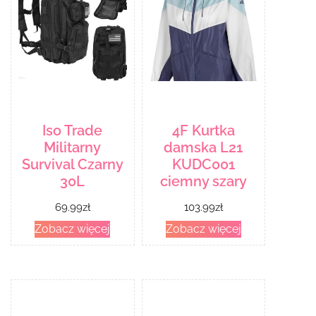
Iso Trade
4F Kurtka
Militarny
damska L21
Survival Czarny
KUDC001
30L
ciemny szary
69.99
zł
103.99
zł
Zobacz więcej
Zobacz więcej