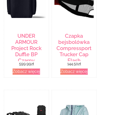
UNDER
Czapka
ARMOUR
bejsbolówka
Project Rock
Compressport
Duffle BP
Trucker Cap
Czarny
Flash
599.99
zł
144.50
zł
Zobacz więcej
Zobacz więcej