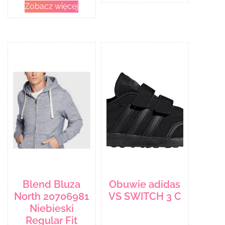
Zobacz więcej
hamowanie
rozwoju bakterii
w produkcie.
Ponadto bidon
Podium
wykonany
został z
materiałów
wolnych od
BPA/BPF/BPS
Blend Bluza
Obuwie adidas
North 20706981
VS SWITCH 3 C
Niebieski
Regular Fit