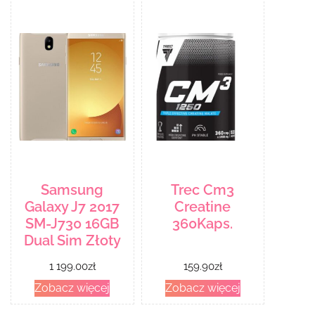
Kabuki
Samsung
Trec Cm3
Galaxy J7 2017
Creatine
SM-J730 16GB
360Kaps.
Dual Sim Złoty
1 199.00
zł
159.90
zł
Zobacz więcej
Zobacz więcej