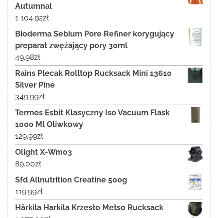
Autumnal
1 104.92
zł
Bioderma Sebium Pore Refiner korygujący
preparat zwężający pory 30ml
49.98
zł
Rains Plecak Rolltop Rucksack Mini 13610
Silver Pine
349.99
zł
Termos Esbit Klasyczny Iso Vacuum Flask
1000 Ml Oliwkowy
129.99
zł
Olight X-Wm03
89.00
zł
Sfd Allnutrition Creatine 500g
119.99
zł
Härkila Harkila Krzesło Metso Rucksack