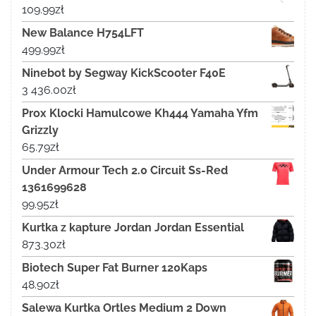
109.99
zł
New Balance H754LFT
499.99
zł
Ninebot by Segway KickScooter F40E
3 436.00
zł
Prox Klocki Hamulcowe Kh444 Yamaha Yfm
Grizzly
65.79
zł
Under Armour Tech 2.0 Circuit Ss-Red
1361699628
99.95
zł
Kurtka z kapture Jordan Jordan Essential
873.30
zł
Biotech Super Fat Burner 120Kaps
48.90
zł
Salewa Kurtka Ortles Medium 2 Down