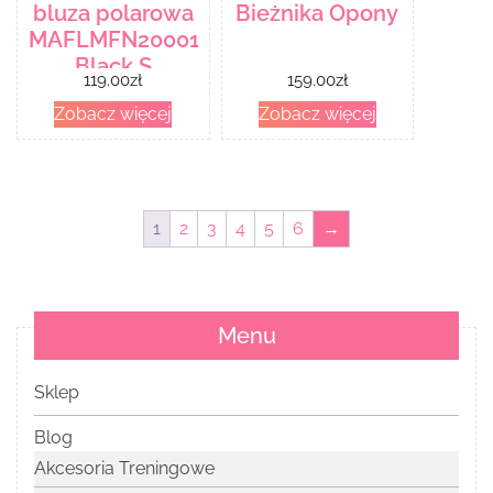
bluza polarowa
Bieżnika Opony
MAFLMFN20001
Black S
119.00
zł
159.00
zł
Zobacz więcej
Zobacz więcej
1
2
3
4
5
6
→
Menu
Sklep
Blog
Akcesoria Treningowe