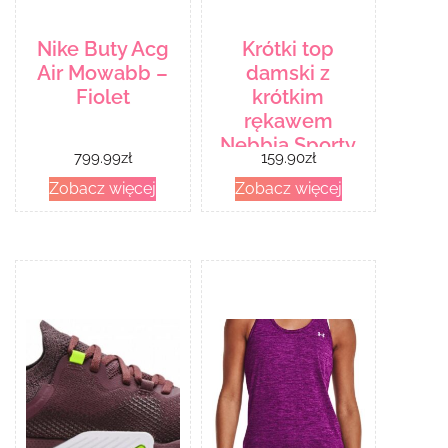
Nike Buty Acg
Krótki top
Air Mowabb –
damski z
Fiolet
krótkim
rękawem
Nebbia Sporty
799.99
zł
159.90
zł
Hero 584, Old
Zobacz więcej
Zobacz więcej
Rose, M