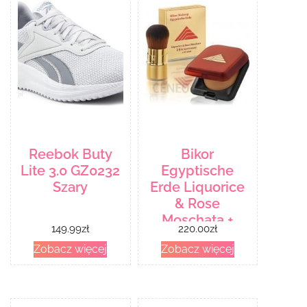
Reebok Buty
Bikor
Lite 3.0 GZ0232
Egyptische
Szary
Erde Liquorice
& Rose
Moschata +
149.99
zł
220.00
zł
Bikor Brush
Zobacz więcej
Zobacz więcej
Ziemia Egipska
z wyciągiem z
lukrecji 14g +
Złoty pędzel