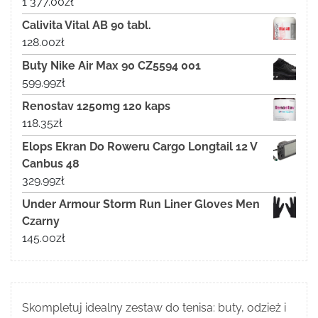
1 377.00
zł
Calivita Vital AB 90 tabl.
128.00
zł
Buty Nike Air Max 90 CZ5594 001
599.99
zł
Renostav 1250mg 120 kaps
118.35
zł
Elops Ekran Do Roweru Cargo Longtail 12 V
Canbus 48
329.99
zł
Under Armour Storm Run Liner Gloves Men
Czarny
145.00
zł
Skompletuj idealny zestaw do tenisa: buty, odzież i