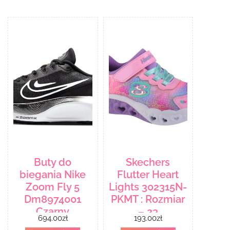
Buty do
Skechers
biegania Nike
Flutter Heart
Zoom Fly 5
Lights 302315N-
Dm8974001
PKMT : Rozmiar
Czarny
– 23
694.00
zł
193.00
zł