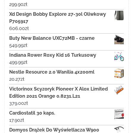
299.90
zł
Xd Design Bobby Explore 27-30l Oliwkowy
P705917
606.00
zł
Buty New Balance UXC72MB - czarne
549.99
zł
Indiana Rower Roxy Kid 16 Turkusowy
499.99
zł
Nestle Resource 2.0 Wanilia 4x200ml
20.27
zł
Victorinox Scyzoryk Pioneer X Alox Limited
Edition 2021 Orange 0.8231.L21
379.00
zł
Cardiostatil 30 kaps.
17.90
zł
Domyos Drążek Do Wyświetlacza W900