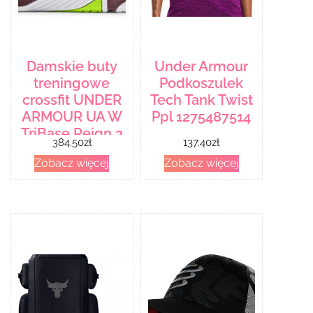
Damskie buty
Under Armour
treningowe
Podkoszulek
crossfit UNDER
Tech Tank Twist
ARMOUR UA W
Ppl 1275487514
TriBase Reign 3
384.50
zł
137.40
zł
NM
Zobacz więcej
Zobacz więcej