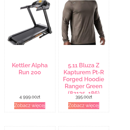
Kettler Alpha
5.11 Bluza Z
Run 200
Kapturem Pt-R
Forged Hoodie
Ranger Green
(82135_186)
4 999.00
zł
395.00
zł
Zobacz więcej
Zobacz więcej