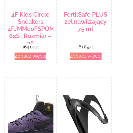
4F Kids Circle
FertilSafe PLUS
Sneakers
żel nawilżający
4FJMM00FSPOM003-
75 ml
62S : Rozmiar –
38
164.00
zł
61.89
zł
Zobacz więcej
Zobacz więcej