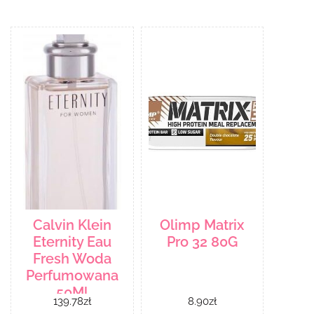
Calvin Klein
Olimp Matrix
Eternity Eau
Pro 32 80G
Fresh Woda
Perfumowana
50Ml
139.78
zł
8.90
zł