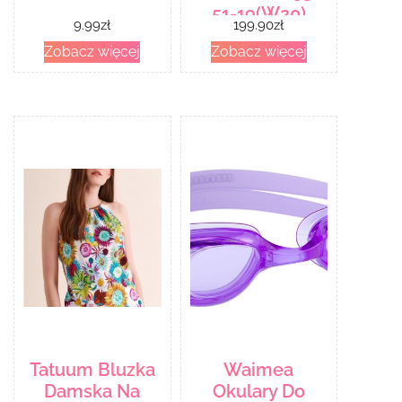
51-19(W20)
9.99
zł
199.90
zł
Zobacz więcej
Zobacz więcej
Tatuum Bluzka
Waimea
Damska Na
Okulary Do