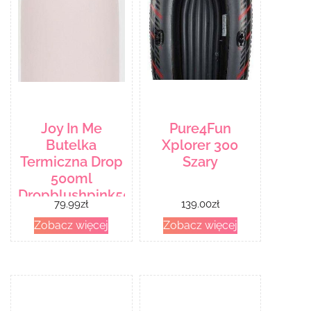
Joy In Me
Pure4Fun
Butelka
Xplorer 300
Termiczna Drop
Szary
500ml
Dropblushpink500
79.99
zł
139.00
zł
Zobacz więcej
Zobacz więcej