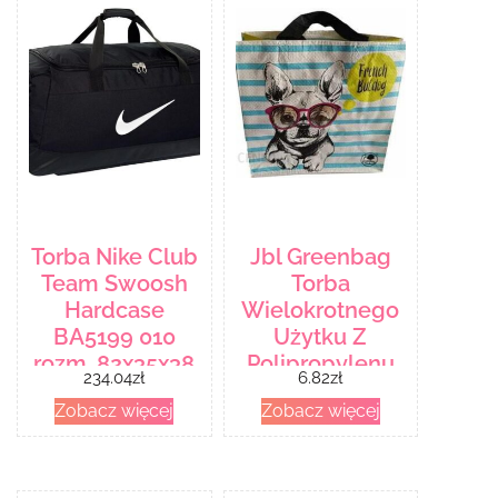
Torba Nike Club
Jbl Greenbag
Team Swoosh
Torba
Hardcase
Wielokrotnego
BA5199 010
Użytku Z
rozm. 82x35x38
Polipropylenu
234.04
zł
6.82
zł
cm
Tkanego French
Zobacz więcej
Zobacz więcej
Buldog
26X26X12 Cm
[0, 0]