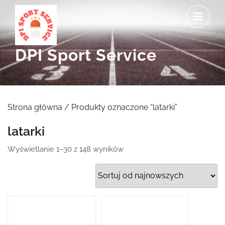
Skip
O
to
M
content
DPI Sport Service
Strona główna
/ Produkty oznaczone “latarki”
latarki
Posortowane
Wyświetlanie 1–30 z 148 wyników
według
najnowszych