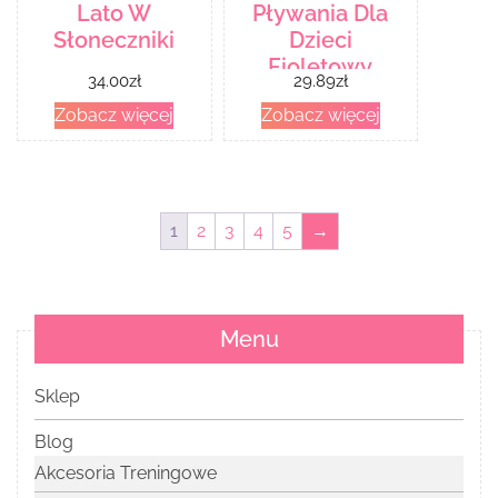
Lato W
Pływania Dla
Słoneczniki
Dzieci
Fioletowy
34.00
zł
29.89
zł
Zobacz więcej
Zobacz więcej
1
2
3
4
5
→
Menu
Sklep
Blog
Akcesoria Treningowe