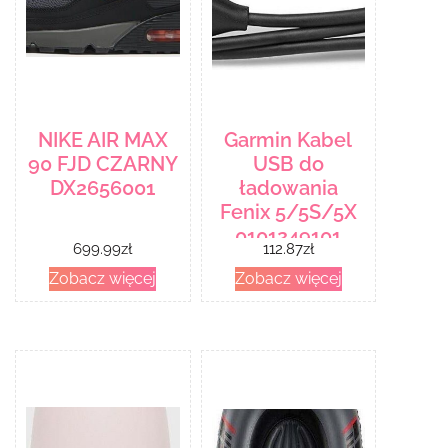
NIKE AIR MAX
Garmin Kabel
90 FJD CZARNY
USB do
DX2656001
ładowania
Fenix 5/5S/5X
0101249101
699.99
zł
112.87
zł
Zobacz więcej
Zobacz więcej