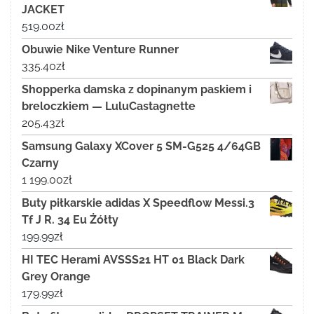
JACKET
519.00
zł
Obuwie Nike Venture Runner
335.40
zł
Shopperka damska z dopinanym paskiem i
breloczkiem — LuluCastagnette
205.43
zł
Samsung Galaxy XCover 5 SM-G525 4/64GB
Czarny
1 199.00
zł
Buty piłkarskie adidas X Speedflow Messi.3
Tf J R. 34 Eu Żółty
199.99
zł
HI TEC Herami AVSSS21 HT 01 Black Dark
Grey Orange
179.99
zł