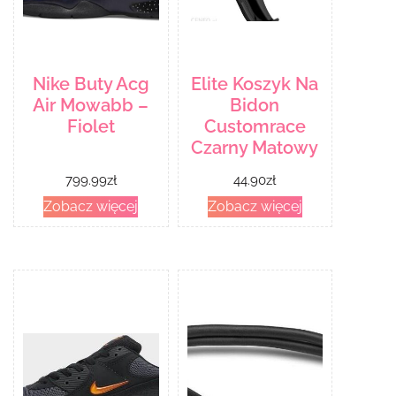
Nike Buty Acg
Elite Koszyk Na
Air Mowabb –
Bidon
Fiolet
Customrace
Czarny Matowy
799.99
zł
44.90
zł
Zobacz więcej
Zobacz więcej