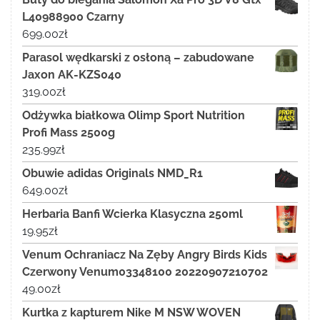
L40988900 Czarny
699.00
zł
Parasol wędkarski z osłoną – zabudowane
Jaxon AK-KZS040
319.00
zł
Odżywka białkowa Olimp Sport Nutrition
Profi Mass 2500g
235.99
zł
Obuwie adidas Originals NMD_R1
649.00
zł
Herbaria Banfi Wcierka Klasyczna 250ml
19.95
zł
Venum Ochraniacz Na Zęby Angry Birds Kids
Czerwony Venum03348100 20220907210702
49.00
zł
Kurtka z kapturem Nike M NSW WOVEN