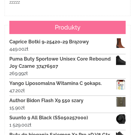
zzzzz
Produkty
Caprice Botki 9-25420-29 Brązowy
449.00
zł
Puma Buty Sportowe Unisex Core Rebound
Joy Czarne 37476507
269.99
zł
Yango Liposomalna Witamina C 90kaps.
47.20
zł
Author Bidon Flash X9 550 szary
15.90
zł
Suunto 9 All Black (SS050257000)
1 529.00
zł
Buty do biegania Salomon Xa Pro 3D V8 Gtx