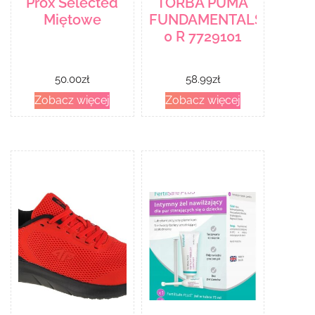
Prox Selected
TORBA PUMA
Miętowe
FUNDAMENTALS
0 R 7729101
50.00
zł
58.99
zł
Zobacz więcej
Zobacz więcej