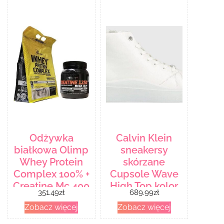
Odżywka
Calvin Klein
białkowa Olimp
sneakersy
Whey Protein
skórzane
Complex 100% +
Cupsole Wave
Creatine Mc 400
High Top kolor
351.49
zł
689.99
zł
biały
Zobacz więcej
Zobacz więcej