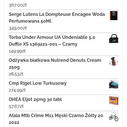
367.00
zł
Serge Lutens La Dompteuse Encagee Woda
Perfumowana 50Ml
349.00
zł
Torba Under Armour UA Undeniable 5.0
Duffle XS 1369221-001 – Czarny
149.99
zł
Odżywka białkowa Nutrend Denuts Cream
250g
28.53
zł
Cmp Rigel Low Turkusowy
274.99
zł
DHEA Eljot 25mg 30 tabl
57.67
zł
Atala Mtb Crime M11 Męski Czarno Żółty 20
2022