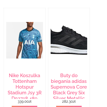
Nike Koszulka
Buty do
Tottenham
biegania adidas
Hotspur
Supernova Core
Stadium Jsy 3R
Black Grey Six
Dn2718 489
Silver Metallic
339.00
zł
282.30
zł
Eg5401