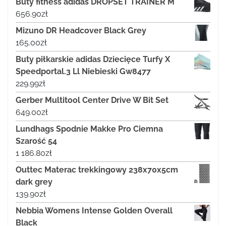
Buty fitness adidas DROPSET TRAINER M
656.90
zł
Mizuno DR Headcover Black Grey
165.00
zł
Buty piłkarskie adidas Dziecięce Turfy X
Speedportal.3 Ll Niebieski Gw8477
229.99
zł
Gerber Multitool Center Drive W Bit Set
649.00
zł
Lundhags Spodnie Makke Pro Ciemna
Szarość 54
1 186.80
zł
Outtec Materac trekkingowy 238x70x5cm
dark grey
139.90
zł
Nebbia Womens Intense Golden Overall
Black