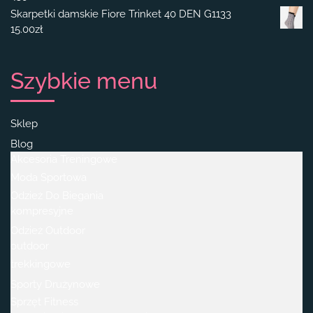
Skarpetki damskie Fiore Trinket 40 DEN G1133
15.00
zł
Szybkie menu
Sklep
Blog
Akcesoria Treningowe
Moda Sportowa
Odzież Do Biegania
kompresyjne
Odzież Outdoor
outdoor
trekkingowe
Sporty Drużynowe
Sprzęt Fitness