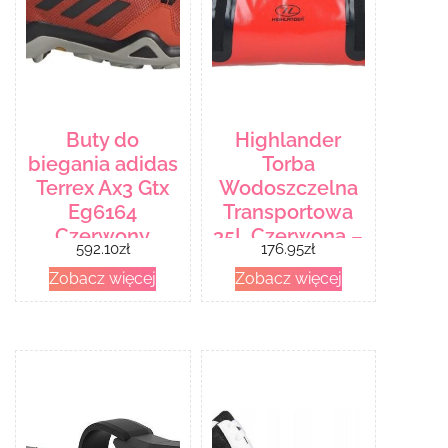
Buty do
Highlander
biegania adidas
Torba
Terrex Ax3 Gtx
Wodoszczelna
Eg6164
Transportowa
Czerwony
35L Czerwona –
592.10
zł
176.95
zł
Czerwony
Zobacz więcej
Zobacz więcej