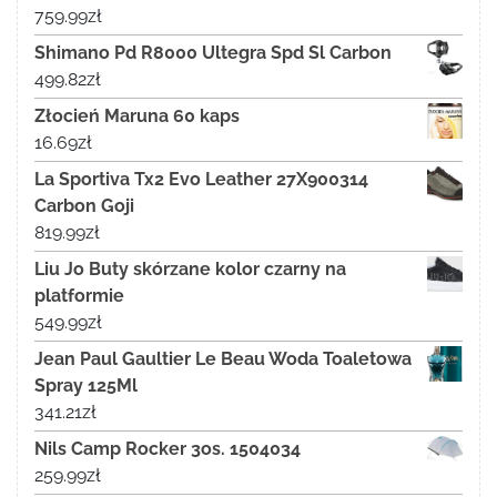
759.99
zł
Shimano Pd R8000 Ultegra Spd Sl Carbon
499.82
zł
Złocień Maruna 60 kaps
16.69
zł
La Sportiva Tx2 Evo Leather 27X900314
Carbon Goji
819.99
zł
Liu Jo Buty skórzane kolor czarny na
platformie
549.99
zł
Jean Paul Gaultier Le Beau Woda Toaletowa
Spray 125Ml
341.21
zł
Nils Camp Rocker 3os. 1504034
259.99
zł