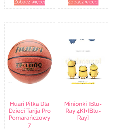
Zobacz więcej
Zobacz więcej
Huari Piłka Dla
Minionki [Blu-
Dzieci Tarija Pro
Ray 4K]+[Blu-
Pomarańczowy
Ray]
7