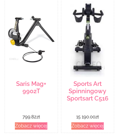
Saris Mag+
Sports Art
9902T
Spinningowy
Sportsart C516
799.82
zł
15 190.00
zł
Zobacz więcej
Zobacz więcej