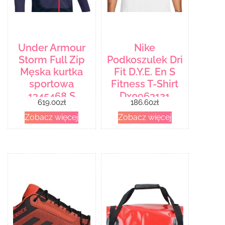
Under Armour
Nike
Storm Full Zip
Podkoszulek Dri
Męska kurtka
Fit D.Y.E. En S
sportowa
Fitness T-Shirt
1345468 S
Dx0963121
619.00
zł
186.60
zł
Zobacz więcej
Zobacz więcej