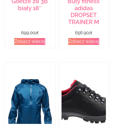
Goetze 28 3B
Buty fitness
biały 18″
adidas
DROPSET
TRAINER M
699.00
zł
656.90
zł
Zobacz więcej
Zobacz więcej