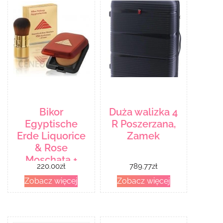
Bikor
Duża walizka 4
Egyptische
R Poszerzana,
Erde Liquorice
Zamek
& Rose
Moschata +
220.00
zł
789.77
zł
Bikor Brush
Zobacz więcej
Zobacz więcej
Ziemia Egipska
z wyciągiem z
lukrecji 14g +
Złoty pędzel