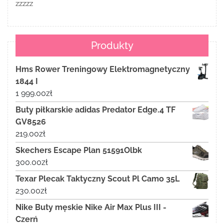
zzzzz
Produkty
Hms Rower Treningowy Elektromagnetyczny
1844 I
1 999.00
zł
Buty piłkarskie adidas Predator Edge.4 TF
GV8526
219.00
zł
Skechers Escape Plan 51591Olbk
300.00
zł
Texar Plecak Taktyczny Scout Pl Camo 35L
230.00
zł
Nike Buty męskie Nike Air Max Plus III -
Czerń