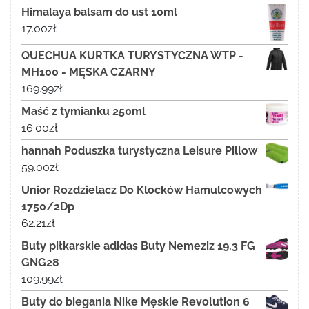
Himalaya balsam do ust 10ml
17.00
zł
QUECHUA KURTKA TURYSTYCZNA WTP -
MH100 - MĘSKA CZARNY
169.99
zł
Maść z tymianku 250ml
16.00
zł
hannah Poduszka turystyczna Leisure Pillow
59.00
zł
Unior Rozdzielacz Do Klocków Hamulcowych
1750/2Dp
62.21
zł
Buty piłkarskie adidas Buty Nemeziz 19.3 FG
GNG28
109.99
zł
Buty do biegania Nike Męskie Revolution 6