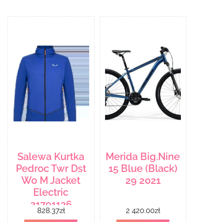
Salewa Kurtka
Merida Big.Nine
Pedroc Twr Dst
15 Blue (Black)
Wo M Jacket
29 2021
Electric
21791136
828.37
zł
2 420.00
zł