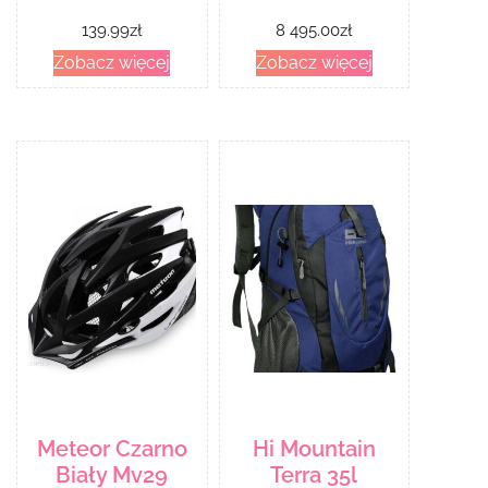
139.99
zł
8 495.00
zł
Zobacz więcej
Zobacz więcej
Meteor Czarno
Hi Mountain
Biały Mv29
Terra 35l