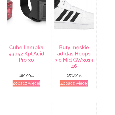
Cube Lampka
Buty męskie
93052 Kpl Acid
adidas Hoops
Pro 30
3.0 Mid GW3019
46
189.99
zł
259.99
zł
Zobacz więcej
Zobacz więcej