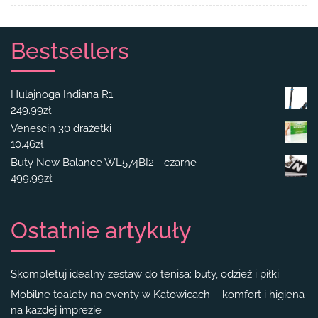
Bestsellers
Hulajnoga Indiana R1
249.99
zł
Venescin 30 drażetki
10.46
zł
Buty New Balance WL574BI2 - czarne
499.99
zł
Ostatnie artykuły
Skompletuj idealny zestaw do tenisa: buty, odzież i piłki
Mobilne toalety na eventy w Katowicach – komfort i higiena
na każdej imprezie