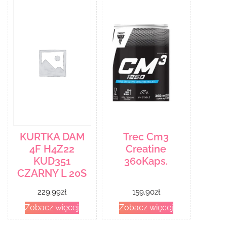
Kabuki
KURTKA DAM
Trec Cm3
4F H4Z22
Creatine
KUD351
360Kaps.
CZARNY L 20S
229.99
zł
159.90
zł
Zobacz więcej
Zobacz więcej