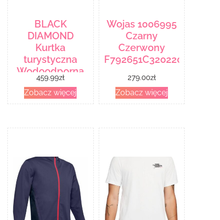
BLACK
Wojas 1006995
DIAMOND
Czarny
Kurtka
Czerwony
turystyczna
F792651C3202204011101
Wodoodporna
459.99
zł
279.00
zł
Męska Black
Zobacz więcej
Zobacz więcej
Diamond
Treeline-
Zamów na
Decathlon.pl –
30 dni na zwrot
– Niebieski