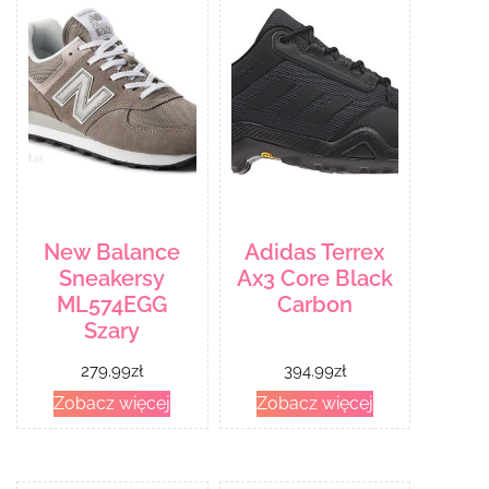
New Balance
Adidas Terrex
Sneakersy
Ax3 Core Black
ML574EGG
Carbon
Szary
279.99
zł
394.99
zł
Zobacz więcej
Zobacz więcej