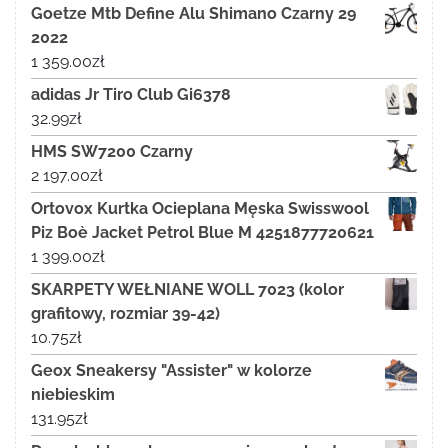
Goetze Mtb Define Alu Shimano Czarny 29
2022
1 359.00
zł
adidas Jr Tiro Club Gi6378
32.99
zł
HMS SW7200 Czarny
2 197.00
zł
Ortovox Kurtka Ocieplana Męska Swisswool
Piz Boè Jacket Petrol Blue M 4251877720621
1 399.00
zł
SKARPETY WEŁNIANE WOLL 7023 (kolor
grafitowy, rozmiar 39-42)
10.75
zł
Geox Sneakersy "Assister" w kolorze
niebieskim
131.95
zł