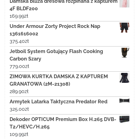
Damska bluza dresowa rozpinana z kapturem
4F BLDF200
169.99
zł
Under Armour Zorty Project Rock Nap
1361616002
375.40
zł
Jetboil System Gotujący Flash Cooking
Carbon Szary
779.00
zł
ZIMOWA KURTKA DAMSKA Z KAPTUREM
GRANATOWA (2M-21308)
289.90
zł
Armytek Latarka Taktyczna Predator Red
325.00
zł
Dekoder OPTICUM Premium Box H.265 DVB-
T2/HEVC/H.265
109.99
zł