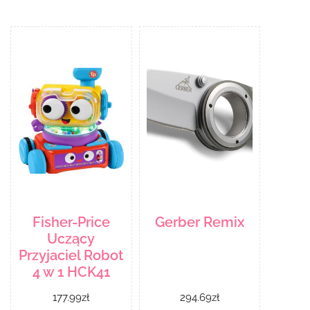
Fisher-Price
Gerber Remix
Uczący
Przyjaciel Robot
4 w 1 HCK41
177.99
zł
294.69
zł