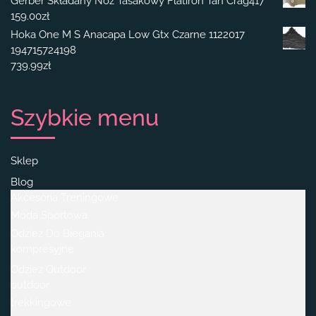
Gerber Składany Nóż Tasakowy Flatiron Tan Crag417
159.00
zł
Hoka One M S Anacapa Low Gtx Czarne 1122017
194715724198
739.99
zł
Szybkie menu
Sklep
Blog
Akcesoria Treningowe
Moda Sportowa
Odzież Do Biegania
kompresyjne
Odzież Outdoor
outdoor
trekkingowe