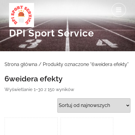
Skip
O
to
M
content
DPI Sport Service
Strona główna
/ Produkty oznaczone “6weidera efekty”
6weidera efekty
Posortowane
Wyświetlanie 1–30 z 150 wyników
według
najnowszych