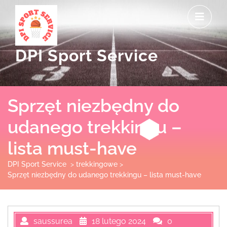
Skip
O
to
M
content
DPI Sport Service
Sprzęt niezbędny do
udanego trekkingu –
lista must-have
DPI Sport Service
>
trekkingowe
>
Sprzęt niezbędny do udanego trekkingu – lista must-have
saussurea
18 lutego 2024
0