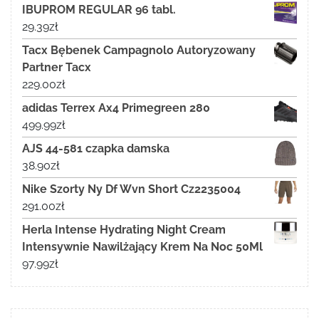
IBUPROM REGULAR 96 tabl.
29.39
zł
Tacx Bębenek Campagnolo Autoryzowany
Partner Tacx
229.00
zł
adidas Terrex Ax4 Primegreen 280
499.99
zł
AJS 44-581 czapka damska
38.90
zł
Nike Szorty Ny Df Wvn Short Cz2235004
291.00
zł
Herla Intense Hydrating Night Cream
Intensywnie Nawilżający Krem Na Noc 50Ml
97.99
zł