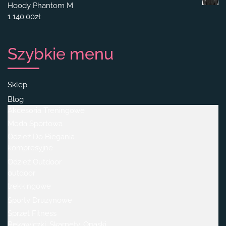
Hoody Phantom M
1 140.00
zł
Szybkie menu
Sklep
Blog
Akcesoria Treningowe
Moda Sportowa
Odzież Do Biegania
kompresyjne
Odzież Outdoor
outdoor
trekkingowe
Sporty Drużynowe
Sprzęt Fitness
Rękawiczki, Skarpety, Opaski.