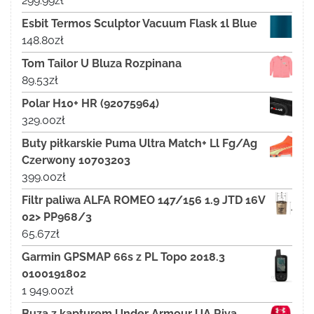
299.99
zł
Esbit Termos Sculptor Vacuum Flask 1l Blue
148.80
zł
Tom Tailor U Bluza Rozpinana
89.53
zł
Polar H10+ HR (92075964)
329.00
zł
Buty piłkarskie Puma Ultra Match+ Ll Fg/Ag
Czerwony 10703203
399.00
zł
Filtr paliwa ALFA ROMEO 147/156 1.9 JTD 16V
02> PP968/3
65.67
zł
Garmin GPSMAP 66s z PL Topo 2018.3
0100191802
1 949.00
zł
Buza z kapturem Under Armour UA Riva