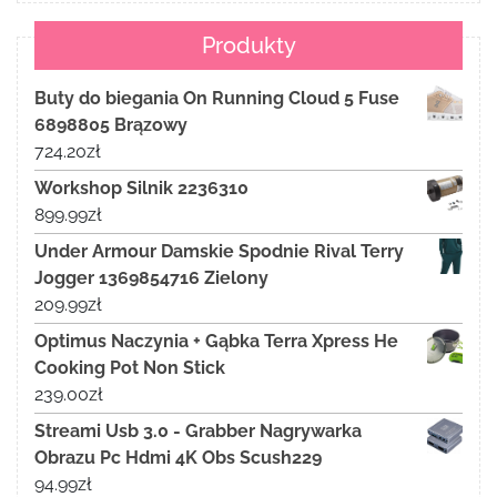
Produkty
Buty do biegania On Running Cloud 5 Fuse
6898805 Brązowy
724.20
zł
Workshop Silnik 2236310
899.99
zł
Under Armour Damskie Spodnie Rival Terry
Jogger 1369854716 Zielony
209.99
zł
Optimus Naczynia + Gąbka Terra Xpress He
Cooking Pot Non Stick
239.00
zł
Streami Usb 3.0 - Grabber Nagrywarka
Obrazu Pc Hdmi 4K Obs Scush229
94.99
zł