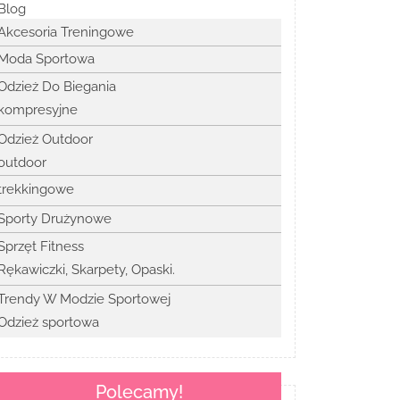
Blog
Akcesoria Treningowe
Moda Sportowa
Odzież Do Biegania
kompresyjne
Odzież Outdoor
outdoor
trekkingowe
Sporty Drużynowe
Sprzęt Fitness
Rękawiczki, Skarpety, Opaski.
Trendy W Modzie Sportowej
Odzież sportowa
Polecamy!