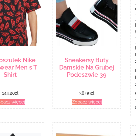
oszulek Nike
Sneakersy Buty
wear Men s T-
Damskie Na Grubej
Shirt
Podeszwie 39
144.20
zł
38.99
zł
bacz więcej
Zobacz więcej