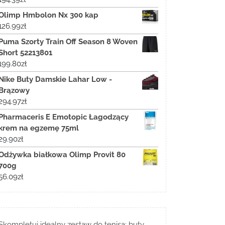
Olimp Hmbolon Nx 300 kap
126.99
zł
Puma Szorty Train Off Season 8 Woven
Short 52213801
199.80
zł
Nike Buty Damskie Lahar Low -
Brązowy
294.97
zł
Pharmaceris E Emotopic Łagodzący
krem na egzemę 75ml
29.90
zł
Odżywka białkowa Olimp Provit 80
700g
56.09
zł
Skompletuj idealny zestaw do tenisa: buty,