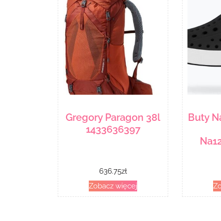
Gregory Paragon 38l
Buty N
1433636397
Na1
636.75
zł
Zobacz więcej
Zo