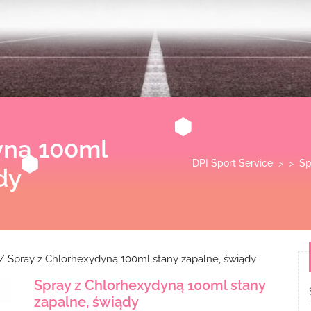
yną 100ml
DPI Sport Service
> >
Sp
dy
/ Spray z Chlorhexydyną 100ml stany zapalne, świądy
Spray z Chlorhexydyną 100ml stany
zapalne, świądy