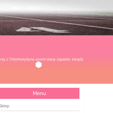
Sklep
Blog
ray z Chlorhexydyną 100ml stany zapalne, świądy
Menu
Sklep