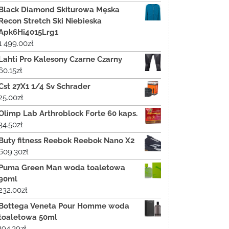
Black Diamond Skiturowa Męska
Recon Stretch Ski Niebieska
Apk6Hi4015Lrg1
1 499.00
zł
Lahti Pro Kalesony Czarne Czarny
60.15
zł
Cst 27X1 1/4 Sv Schrader
25.00
zł
Olimp Lab Arthroblock Forte 60 kaps.
34.50
zł
Buty fitness Reebok Reebok Nano X2
609.30
zł
Puma Green Man woda toaletowa
90ml
232.00
zł
Bottega Veneta Pour Homme woda
toaletowa 50ml
194.39
zł