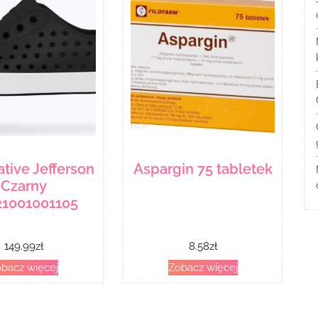
ative Jefferson
Aspargin 75 tabletek
Czarny
21001001105
149.99
zł
8.58
zł
bacz więcej
Zobacz więcej