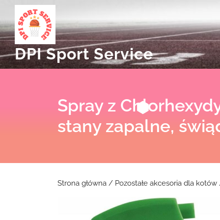
Skip
to
content
DPI Sport Service
Spray z Chlorhexyd
stany zapalne, świą
Strona główna
/
Pozostałe akcesoria dla kotów