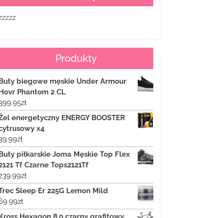
zzzzz
Produkty
Buty biegowe męskie Under Armour
Hovr Phantom 2 CL
399.95
zł
Żel energetyczny ENERGY BOOSTER
cytrusowy x4
39.99
zł
Buty piłkarskie Joma Męskie Top Flex
2121 Tf Czarne Tops2121Tf
239.99
zł
Trec Sleep Er 225G Lemon Mild
69.99
zł
Kross Hexagon 8.0 czarny grafitowy