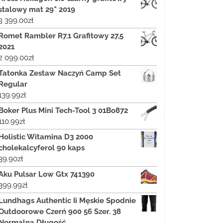
stalowy mat 29" 2019
3 399.00
zł
Romet Rambler R7.1 Grafitowy 27,5
2021
2 099.00
zł
Tatonka Zestaw Naczyń Camp Set
Regular
139.99
zł
Boker Plus Mini Tech-Tool 3 01Bo872
110.99
zł
Holistic Witamina D3 2000
cholekalcyferol 90 kaps
39.90
zł
Aku Pulsar Low Gtx 741390
399.99
zł
Lundhags Authentic Ii Męskie Spodnie
Outdoorowe Czerń 900 56 Szer. 38
Normalna Długość