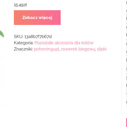
15.49
zł
Zobacz więcej
SKU:
13a8b7f7b67d
Kategoria:
Pozostałe akcesoria dla kotów
Znaczniki:
potreningupl
,
rowerek biegowy
,
slipki