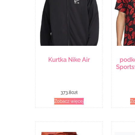
Kurtka Nike Air
podk
Sports
373.80
zł
Zobacz więcej
Zo