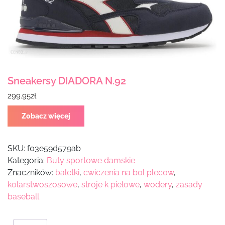
Sneakersy DIADORA N.92
299.95
zł
Zobacz więcej
SKU:
f03e59d579ab
Kategoria:
Buty sportowe damskie
Znaczników:
baletki
,
cwiczenia na bol plecow
,
kolarstwoszosowe
,
stroje k pielowe
,
wodery
,
zasady
baseball