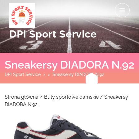
Skip
O
to
M
content
DPI Sport Service
Sneakersy DIADORA N.92
DPI Sport Service
> >
Sneakersy DIADORA N.92
Strona główna
/
Buty sportowe damskie
/ Sneakersy
DIADORA N.92