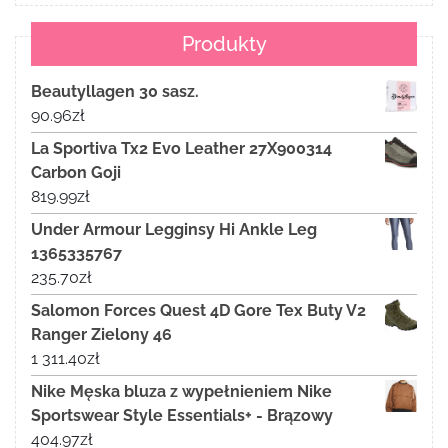
Produkty
Beautyllagen 30 sasz.
90.96
zł
La Sportiva Tx2 Evo Leather 27X900314
Carbon Goji
819.99
zł
Under Armour Legginsy Hi Ankle Leg
1365335767
235.70
zł
Salomon Forces Quest 4D Gore Tex Buty V2
Ranger Zielony 46
1 311.40
zł
Nike Męska bluza z wypełnieniem Nike
Sportswear Style Essentials+ - Brązowy
404.97
zł