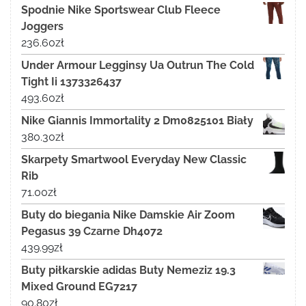
Spodnie Nike Sportswear Club Fleece
Joggers
236.60
zł
Under Armour Legginsy Ua Outrun The Cold
Tight Ii 1373326437
493.60
zł
Nike Giannis Immortality 2 Dm0825101 Biały
380.30
zł
Skarpety Smartwool Everyday New Classic
Rib
71.00
zł
Buty do biegania Nike Damskie Air Zoom
Pegasus 39 Czarne Dh4072
439.99
zł
Buty piłkarskie adidas Buty Nemeziz 19.3
Mixed Ground EG7217
90.80
zł