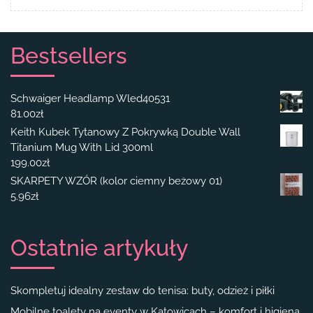
Bestsellers
Schwaiger Headlamp Wled40531
81.00
zł
Keith Kubek Tytanowy Z Pokrywką Double Wall
Titanium Mug With Lid 300ml
199.00
zł
SKARPETY WZÓR (kolor ciemny beżowy 01)
5.96
zł
Ostatnie artykuły
Skompletuj idealny zestaw do tenisa: buty, odzież i piłki
Mobilne toalety na eventy w Katowicach – komfort i higiena