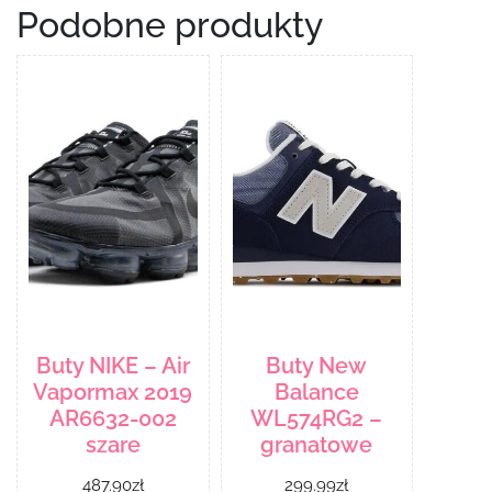
Podobne produkty
Buty NIKE – Air
Buty New
Vapormax 2019
Balance
AR6632-002
WL574RG2 –
szare
granatowe
487.90
zł
299.99
zł