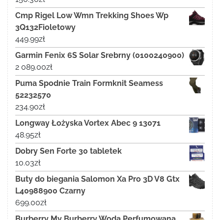
Cmp Rigel Low Wmn Trekking Shoes Wp
3Q132Fioletowy
449.99
zł
Garmin Fenix 6S Solar Srebrny (0100240900)
2 089.00
zł
Puma Spodnie Train Formknit Seamess
52232570
234.90
zł
Longway Łożyska Vortex Abec 9 13071
48.95
zł
Dobry Sen Forte 30 tabletek
10.03
zł
Buty do biegania Salomon Xa Pro 3D V8 Gtx
L40988900 Czarny
699.00
zł
Burberry My Burberry Woda Perfumowana