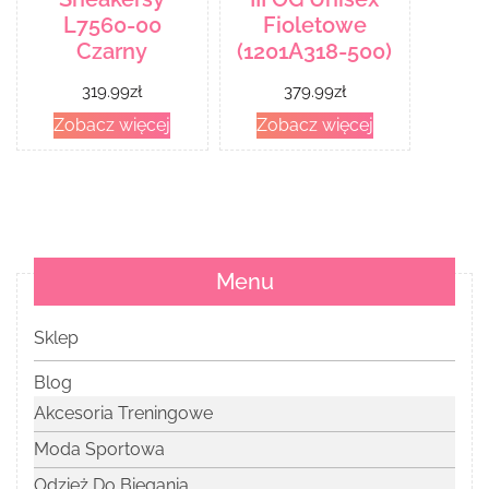
L7560-00
Fioletowe
Czarny
(1201A318-500)
319.99
zł
379.99
zł
Zobacz więcej
Zobacz więcej
Menu
Sklep
Blog
Akcesoria Treningowe
Moda Sportowa
Odzież Do Biegania