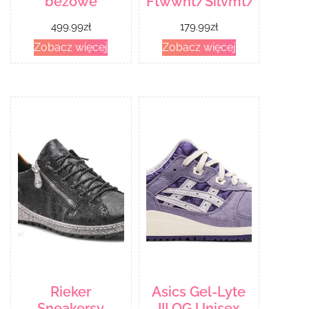
beżowe
Ftwwht/Silvmt/Purgry2
499.99
zł
179.99
zł
Zobacz więcej
Zobacz więcej
Rieker
Asics Gel-Lyte
Sneakersy
III OG Unisex