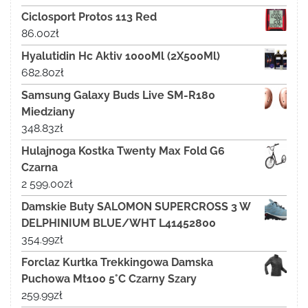
Ciclosport Protos 113 Red
86.00
zł
Hyalutidin Hc Aktiv 1000Ml (2X500Ml)
682.80
zł
Samsung Galaxy Buds Live SM-R180
Miedziany
348.83
zł
Hulajnoga Kostka Twenty Max Fold G6
Czarna
2 599.00
zł
Damskie Buty SALOMON SUPERCROSS 3 W
DELPHINIUM BLUE/WHT L41452800
354.99
zł
Forclaz Kurtka Trekkingowa Damska
Puchowa Mt100 5°C Czarny Szary
259.99
zł