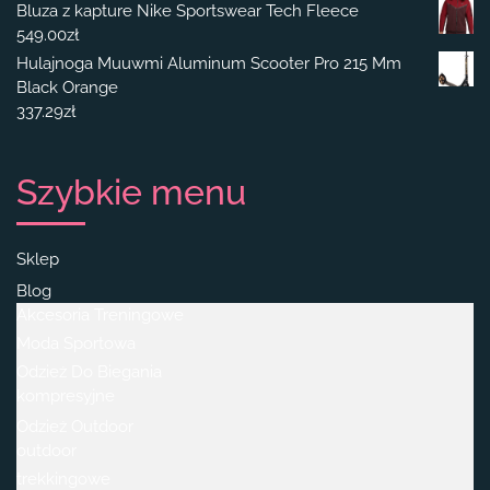
Bluza z kapture Nike Sportswear Tech Fleece
549.00
zł
Hulajnoga Muuwmi Aluminum Scooter Pro 215 Mm
Black Orange
337.29
zł
Szybkie menu
Sklep
Blog
Akcesoria Treningowe
Moda Sportowa
Odzież Do Biegania
kompresyjne
Odzież Outdoor
outdoor
trekkingowe