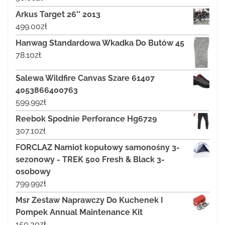
Arkus Target 26'' 2013
499.00
zł
Hanwag Standardowa Wkadka Do Butów 45
78.10
zł
Salewa Wildfire Canvas Szare 61407
4053866400763
599.99
zł
Reebok Spodnie Perforance Hg6729
307.10
zł
FORCLAZ Namiot kopułowy samonośny 3-
sezonowy - TREK 500 Fresh & Black 3-
osobowy
799.99
zł
Msr Zestaw Naprawczy Do Kuchenek I
Pompek Annual Maintenance Kit
150.30
zł