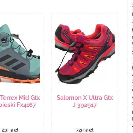
Terrex Mid Gtx
Salomon X Ultra Gtx
bieski Fx4167
J 392917
219.99
zł
329.99
zł