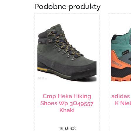
Podobne produkty
Cmp Heka Hiking
adidas 
Shoes Wp 3Q49557
K Nie
Khaki
499.99
zł