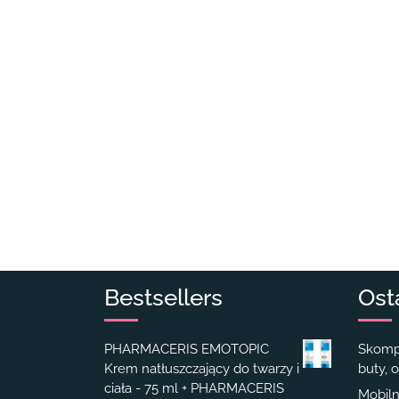
Bestsellers
Ost
PHARMACERIS EMOTOPIC
Skompl
Krem natłuszczający do twarzy i
buty, o
ciała - 75 ml + PHARMACERIS
Mobiln