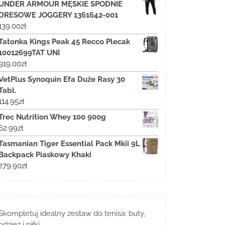
UNDER ARMOUR MĘSKIE SPODNIE
DRESOWE JOGGERY 1361642-001
139.00
zł
Tatonka Kings Peak 45 Recco Plecak
10012699TAT UNI
919.00
zł
VetPlus Synoquin Efa Duże Rasy 30
Tabl.
114.95
zł
Trec Nutrition Whey 100 900g
62.99
zł
Tasmanian Tiger Essential Pack Mkii 9L
Backpack Piaskowy Khaki
279.90
zł
Skompletuj idealny zestaw do tenisa: buty,
odzież i piłki