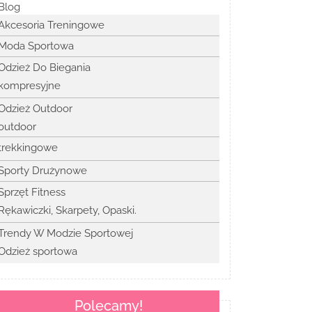
Blog
Akcesoria Treningowe
Moda Sportowa
Odzież Do Biegania
kompresyjne
Odzież Outdoor
outdoor
trekkingowe
Sporty Drużynowe
Sprzęt Fitness
Rękawiczki, Skarpety, Opaski.
Trendy W Modzie Sportowej
Odzież sportowa
Polecamy!