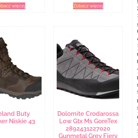
bacz więcej
Zobacz więcej
eland Buty
Dolomite Crodarossa
er Niskie 43
Low Gtx Ms GoreTex
2892431227020
Gunmetal Grey Fiery