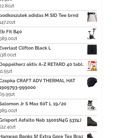
22.80
zł
podkoszulek adidas M SID Tee brnd
147.20
zł
Eb Fit B40
589.00
zł
Everlast Clifton Black L
138.00
zł
Doppelherz aktiv A-Z RETARD 40 tabl.
11.55
zł
Czapka CRAFT ADV THERMAL HAT
1909793-999000
69.99
zł
Salomon Jr S Max 60T L 19/20
389.00
zł
Grisport Asfalto Nab 15001N4G 5374J
512.40
zł
Hanwag Banks Sf Extra Gore Tex Brąz