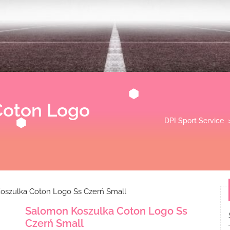
Coton Logo
DPI Sport Service
oszulka Coton Logo Ss Czerń Small
Salomon Koszulka Coton Logo Ss
Czerń Small