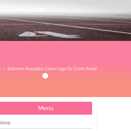
Sklep
Blog
> >
Salomon Koszulka Coton Logo Ss Czerń Small
Menu
Sklep