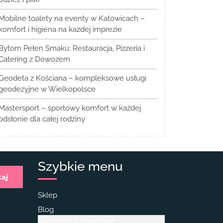
Mobilne toalety na eventy w Katowicach –
komfort i higiena na każdej imprezie
Bytom Pełen Smaku: Restauracja, Pizzeria i
Catering z Dowozem
Geodeta z Kościana – kompleksowe usługi
geodezyjne w Wielkopolsce
Mastersport – sportowy komfort w każdej
odsłonie dla całej rodziny
Szybkie menu
kaj
Sklep
Blog
Akcesoria Treningowe