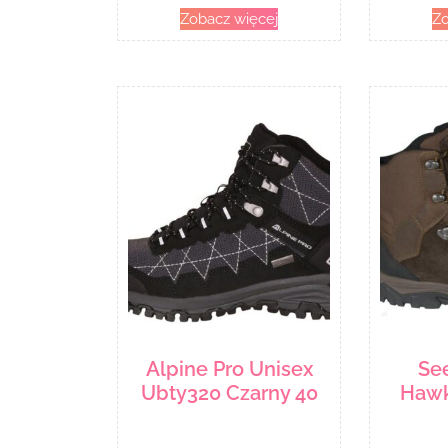
Zobacz więcej
Zo
Alpine Pro Unisex
Se
Ubty320 Czarny 40
Hawk