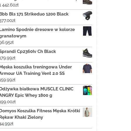
1 442.60
zł
Bbb Bls 171 Strikeduo 1200 Black
377.00
zł
Lamino Spodnie dresowe w kolorze
granatowym
96.95
zł
Sprandi Cp2360Iv Ch Black
179.99
zł
Męska koszulka treningowa Under
Armour UA Training Vent 2.0 SS
159.99
zł
Odżywka białkowa MUSCLE CLINIC
ANGRY Epic Whey 1800 g
199.00
zł
Domyos Koszulka Fitness Męska Krótki
Rękaw Khaki Zielony
44.99
zł