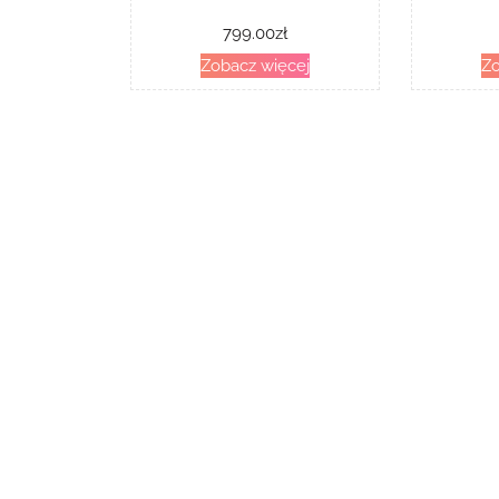
799.00
zł
Zobacz więcej
Zo