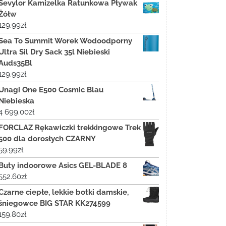
Sevylor Kamizelka Ratunkowa Pływak
Żółw
129.99
zł
Sea To Summit Worek Wodoodporny
Ultra Sil Dry Sack 35l Niebieski
Auds35Bl
129.99
zł
Unagi One E500 Cosmic Blau
Niebieska
4 699.00
zł
FORCLAZ Rękawiczki trekkingowe Trek
500 dla dorosłych CZARNY
59.99
zł
Buty indoorowe Asics GEL-BLADE 8
552.60
zł
Czarne ciepłe, lekkie botki damskie,
śniegowce BIG STAR KK274599
159.80
zł