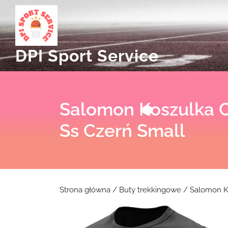
Skip
to
content
DPI Sport Service
Salomon Koszulka 
Ss Czerń Small
Strona główna
/
Buty trekkingowe
/ Salomon K