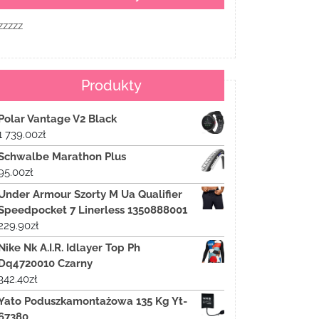
zzzzz
Produkty
Polar Vantage V2 Black
1 739.00
zł
Schwalbe Marathon Plus
95.00
zł
Under Armour Szorty M Ua Qualifier
Speedpocket 7 Linerless 1350888001
229.90
zł
Nike Nk A.I.R. Idlayer Top Ph
Dq4720010 Czarny
342.40
zł
Yato Poduszkamontażowa 135 Kg Yt-
67380