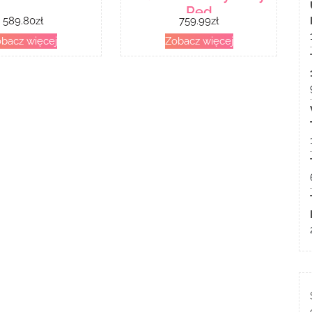
Red
589.80
zł
759.99
zł
bacz więcej
Zobacz więcej