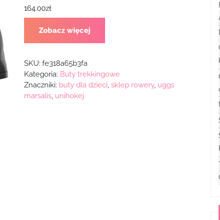
164.00
zł
Zobacz więcej
SKU:
fe318a65b3fa
Kategoria:
Buty trekkingowe
Znaczniki:
buty dla dzieci
,
sklep rowery
,
uggs
marsalis
,
unihokej