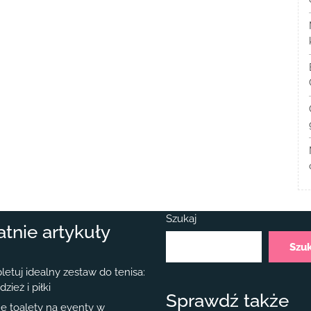
Szukaj
atnie artykuły
Szu
etuj idealny zestaw do tenisa:
dzież i piłki
Sprawdź także
e toalety na eventy w