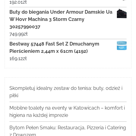
192.01
zł
Buty do biegania Under Armour Damskie Ua
W Hovr Machina 3 Storm Czarny
30257990037
749.99
zł
Bestway 57448 Fast Set Z Dmuchanym
Pierścieniem 2,44m x 61cm (4192)
169.12
zł
Skompletuj idealny zestaw do tenisa: buty, odzież i
piłki
Mobilne toalety na eventy w Katowicach – komfort i
higiena na każdej imprezie
Bytom Pełen Smaku: Restauracja, Pizzeria i Catering
z Dowozem