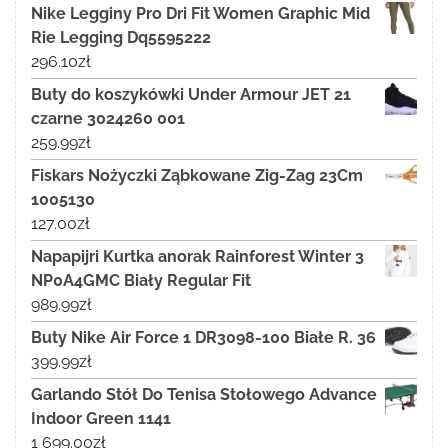
Nike Legginy Pro Dri Fit Women Graphic Mid
Rie Legging Dq5595222
296.10
zł
Buty do koszykówki Under Armour JET 21
czarne 3024260 001
259.99
zł
Fiskars Nożyczki Ząbkowane Zig-Zag 23Cm
1005130
127.00
zł
Napapijri Kurtka anorak Rainforest Winter 3
NP0A4GMC Biały Regular Fit
989.99
zł
Buty Nike Air Force 1 DR3098-100 Białe R. 36
399.99
zł
Garlando Stół Do Tenisa Stołowego Advance
Indoor Green 1141
1 699.00
zł