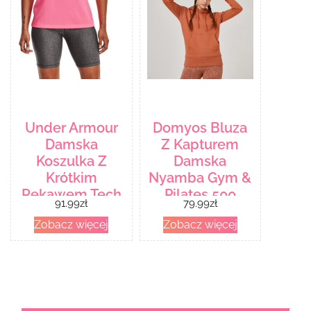
Under Armour
Domyos Bluza
Damska
Z Kapturem
Koszulka Z
Damska
Krótkim
Nyamba Gym &
Rękawem Tech
Pilates 500
91.99
zł
79.99
zł
Ssc Solid
Essentials
Zobacz więcej
Zobacz więcej
1277207640
Brązowy
Różowy