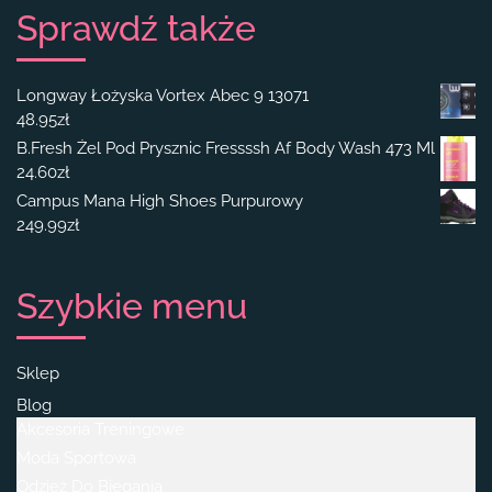
Sprawdź także
Longway Łożyska Vortex Abec 9 13071
48.95
zł
B.Fresh Żel Pod Prysznic Fressssh Af Body Wash 473 Ml
24.60
zł
Campus Mana High Shoes Purpurowy
249.99
zł
Szybkie menu
Sklep
Blog
Akcesoria Treningowe
Moda Sportowa
Odzież Do Biegania