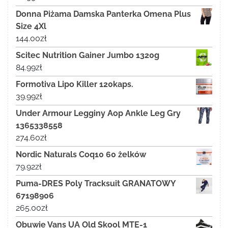
Donna Piżama Damska Panterka Omena Plus
Size 4Xl
144.00
zł
Scitec Nutrition Gainer Jumbo 1320g
84.99
zł
Formotiva Lipo Killer 120kaps.
39.99
zł
Under Armour Legginy Aop Ankle Leg Gry
1365338558
274.60
zł
Nordic Naturals Coq10 60 żelków
79.92
zł
Puma-DRES Poly Tracksuit GRANATOWY
67198906
265.00
zł
Obuwie Vans UA Old Skool MTE-1