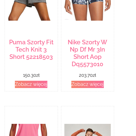
Puma Szorty Fit
Nike Szorty W
Tech Knit 3
Np Df Mr 3In
Short 52218503
Short Aop
Dq5573010
150.30
zł
203.70
zł
Zobacz więcej
Zobacz więcej