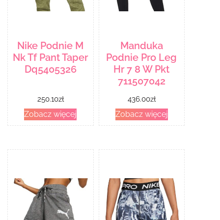
Nike Podnie M
Manduka
Nk Tf Pant Taper
Podnie Pro Leg
Dq5405326
Hr 7 8 W Pkt
711507042
250.10
zł
436.00
zł
Zobacz więcej
Zobacz więcej