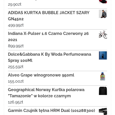
29.90
zł
ADIDAS KURTKA BUBBLE JACKET SZARY
GN4502
499.99
zł
Indiana X-Pulser 1.6 Czarno Czerwony 26
2021
899.99
zł
Dolce&Gabbana K By Woda Perfumowana
Spray 100Ml
255.59
zł
Alveo Grape winogronowe 950ml
155.00
zł
Geographical Norway Kurtka polarowa
"Tamazonie" w kolorze czarnym
126.95
zł
Garmin Czujnik tętna HRM Dual (101288300)