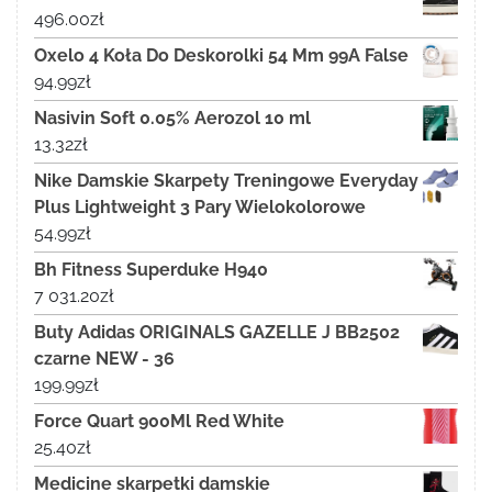
496.00
zł
Oxelo 4 Koła Do Deskorolki 54 Mm 99A False
94.99
zł
Nasivin Soft 0.05% Aerozol 10 ml
13.32
zł
Nike Damskie Skarpety Treningowe Everyday
Plus Lightweight 3 Pary Wielokolorowe
54.99
zł
Bh Fitness Superduke H940
7 031.20
zł
Buty Adidas ORIGINALS GAZELLE J BB2502
czarne NEW - 36
199.99
zł
Force Quart 900Ml Red White
25.40
zł
Medicine skarpetki damskie