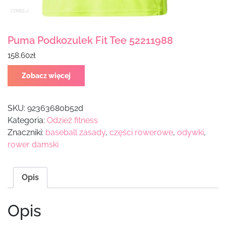
Puma Podkozulek Fit Tee 52211988
158.60
zł
Zobacz więcej
SKU:
92363680b52d
Kategoria:
Odzież fitness
Znaczniki:
baseball zasady
,
części rowerowe
,
odywki
,
rower damski
Opis
Opis