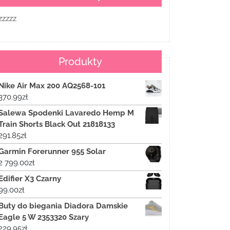
zzzzz
Produkty
Nike Air Max 200 AQ2568-101
370.99
zł
Salewa Spodenki Lavaredo Hemp M
Train Shorts Black Out 21818133
291.85
zł
Garmin Forerunner 955 Solar
2 799.00
zł
Edifier X3 Czarny
99.00
zł
Buty do biegania Diadora Damskie
Eagle 5 W 2353320 Szary
229.95
zł