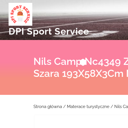
Skip
to
content
DPI Sport Service
Nils Camp Nc4349 Z
Szara 193X58X3Cm 
Strona główna
/
Materace turystyczne
/ Nils C