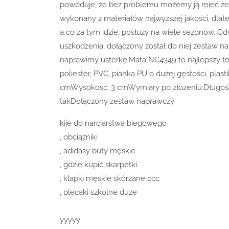
powoduje, że bez problemu możemy ją mieć ze so
wykonany z materiałów najwyższej jakości, dlat
a co za tym idzie, posłuży na wiele sezonów. G
uszkodzenia, dołączony został do niej zestaw na
naprawimy usterkę.Mata NC4349 to najlepszy tow
poliester, PVC, pianka PU o dużej gęstości, pl
cmWysokość: 3 cmWymiary po złożeniu:Długość
takDołączony zestaw naprawczy
kije do narciarstwa biegowego
, obciążniki
, adidasy buty męskie
, gdzie kupić skarpetki
, klapki męskie skórzane ccc
, plecaki szkolne duze
yyyyy