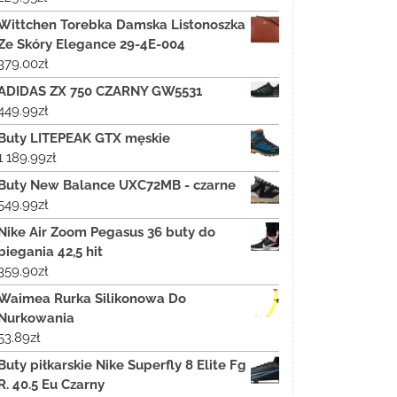
Wittchen Torebka Damska Listonoszka
Ze Skóry Elegance 29-4E-004
379.00
zł
ADIDAS ZX 750 CZARNY GW5531
449.99
zł
Buty LITEPEAK GTX męskie
1 189.99
zł
Buty New Balance UXC72MB - czarne
549.99
zł
Nike Air Zoom Pegasus 36 buty do
biegania 42,5 hit
359.90
zł
Waimea Rurka Silikonowa Do
Nurkowania
53.89
zł
Buty piłkarskie Nike Superfly 8 Elite Fg
R. 40.5 Eu Czarny