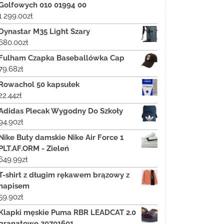
Golfowych 010 01994 00
1 299.00
zł
Dynastar M35 Light Szary
680.00
zł
Fulham Czapka Baseballówka Cap
79.68
zł
Rowachol 50 kapsułek
22.44
zł
Adidas Plecak Wygodny Do Szkoły
94.90
zł
Nike Buty damskie Nike Air Force 1
PLT.AF.ORM - Zieleń
649.99
zł
T-shirt z długim rękawem brązowy z
napisem
59.90
zł
Klapki męskie Puma RBR LEADCAT 2.0
granatowe 30701601