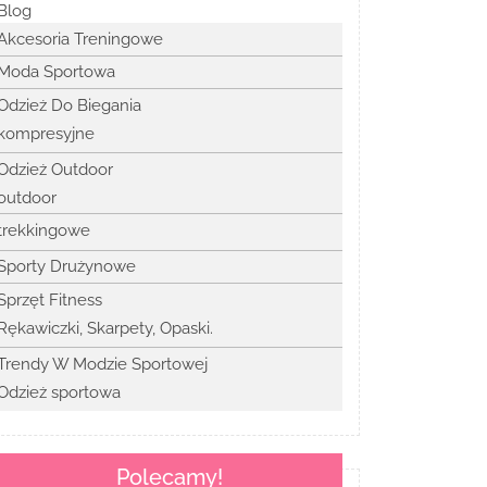
Blog
Akcesoria Treningowe
Moda Sportowa
Odzież Do Biegania
kompresyjne
Odzież Outdoor
outdoor
trekkingowe
Sporty Drużynowe
Sprzęt Fitness
Rękawiczki, Skarpety, Opaski.
Trendy W Modzie Sportowej
Odzież sportowa
Polecamy!