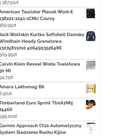
1 187.50
zł
American Tourister Plecak Work-E
138221-1041-1CNU Czarny
169.99
zł
Jack Wolfskin Kurtka Softshell Damska
Windhain Hoody Granatowa
13074811010 4064993526486
569.99
zł
Calvin Klein Reveal Woda Toaletowa
30 Ml
94.71
zł
Amara Laktomag B6
8.90
zł
Timberland Euro Sprint Tb0A1Nhj
7446X
599.00
zł
Garmin Approach Ct10 Automatyczny
System Śledzenia Ruchu Kijów