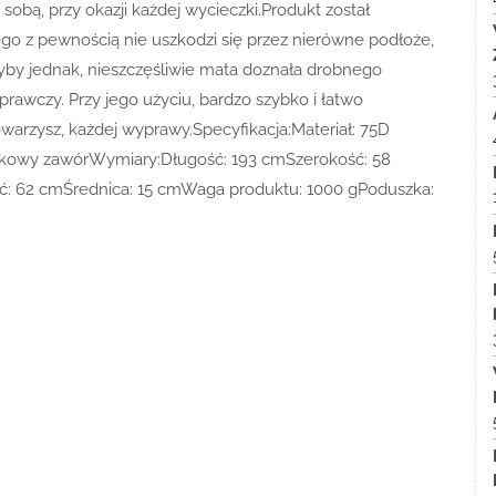
bą, przy okazji każdej wycieczki.Produkt został
ego z pewnością nie uszkodzi się przez nierówne podłoże,
dyby jednak, nieszczęśliwie mata doznała drobnego
prawczy. Przy jego użyciu, bardzo szybko i łatwo
arzysz, każdej wyprawy.Specyfikacja:Materiał: 75D
astikowy zawórWymiary:Długość: 193 cmSzerokość: 58
: 62 cmŚrednica: 15 cmWaga produktu: 1000 gPoduszka: