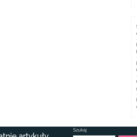
Szukaj
atnie artykuły