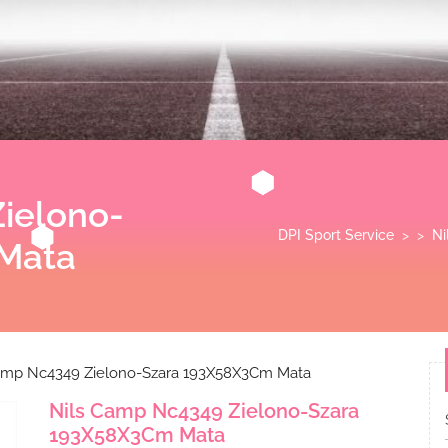
ielono-
DPI Sport Service
> >
Ni
Mata
amp Nc4349 Zielono-Szara 193X58X3Cm Mata
Nils Camp Nc4349 Zielono-Szara
193X58X3Cm Mata