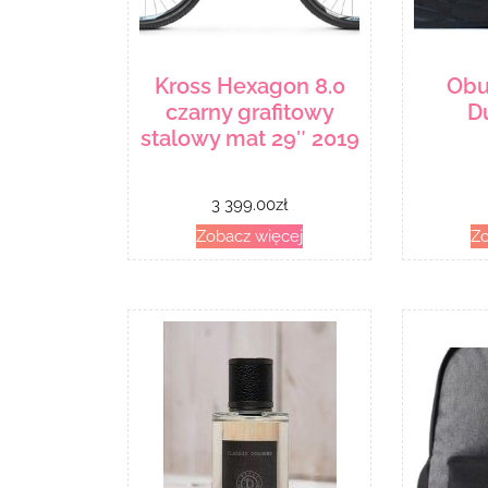
Kross Hexagon 8.0
Obu
czarny grafitowy
D
stalowy mat 29″ 2019
3 399.00
zł
Zobacz więcej
Zo