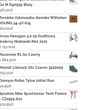
Go M Eg0959 Biały
581.50
zł
Torebka listonoszka damska Wittchen
YOUNG 94-4Y-615
164.00
zł
Kross Hexagon 5.0 29 Grafitowy
Srebrny Niebieski Mat 2021
2 119.00
zł
Racerone R1 Go Czarny
1 884.92
zł
Meindl Literock Gtx Czarno 3922099
719.00
zł
Domyos Rolka Tylna Initial Run
54.99
zł
Spodnie Nike Sportswear Tech Fleece
- CZ2595-601
329.99
zł