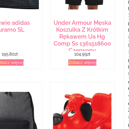
wie adidas
Under Armour Męska
uramo SL
Koszulka Z Krótkim
Rękawem Ua Hg
Comp Ss 1361518600
Czerwony
195.80
zł
104.99
zł
bacz więcej
Zobacz więcej