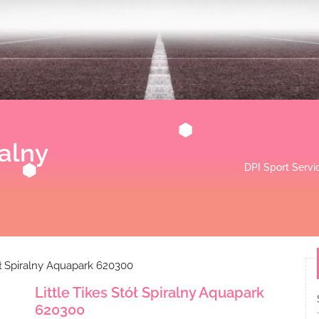
ralny
DPI Sport Servi
ół Spiralny Aquapark 620300
Little Tikes Stół Spiralny Aquapark
620300