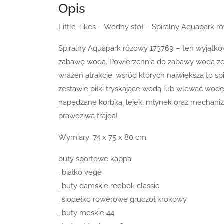
Opis
Little Tikes – Wodny stół – Spiralny Aquapark 
Spiralny Aquapark różowy 173769 – ten wyjątk
zabawę wodą. Powierzchnia do zabawy wodą zo
wrażeń atrakcje, wśród których największa to sp
zestawie piłki tryskające wodą lub wlewać wodę
napędzane korbką, lejek, młynek oraz mechaniz
prawdziwa frajda!
Wymiary: 74 x 75 x 80 cm.
buty sportowe kappa
, białko vege
, buty damskie reebok classic
, siodełko rowerowe gruczoł krokowy
, buty meskie 44