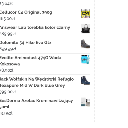
23.64
zł
Cellucor C4 Original 390g
165.00
zł
Answear Lab torebka kolor czarny
289.99
zł
Dolomite 54 Hike Evo Gtx
699.99
zł
Evolite Aminodust 474G Woda
Kokosowa
78.90
zł
Jack Wolfskin Na Wędrówki Refugio
Texapore Mid W Dark Blue Grey
399.00
zł
SesDerma Azelac Krem nawilżający
50ml
91.95
zł