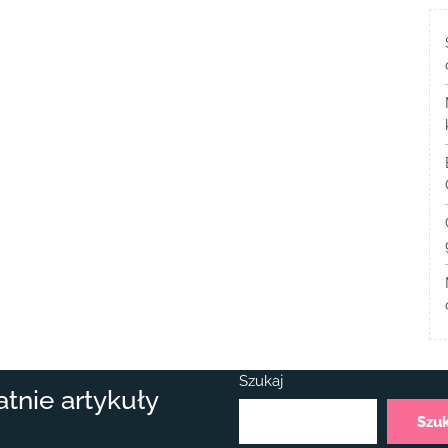
Szukaj
atnie artykuły
Szu