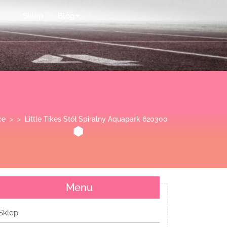
Sklep
Blog
ce
> >
Little Tikes Stół Spiralny Aquapark 620300
Menu
Sklep