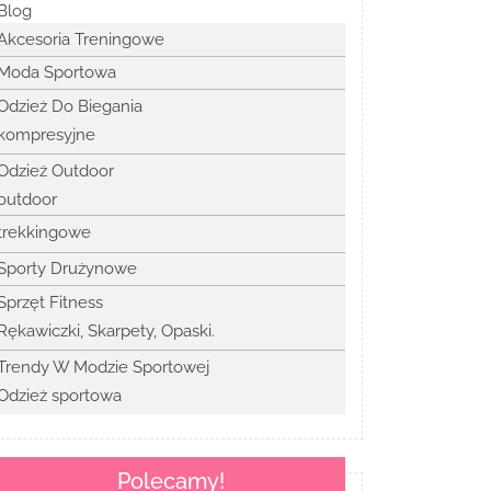
Blog
Akcesoria Treningowe
Moda Sportowa
Odzież Do Biegania
kompresyjne
Odzież Outdoor
outdoor
trekkingowe
Sporty Drużynowe
Sprzęt Fitness
Rękawiczki, Skarpety, Opaski.
Trendy W Modzie Sportowej
Odzież sportowa
Polecamy!