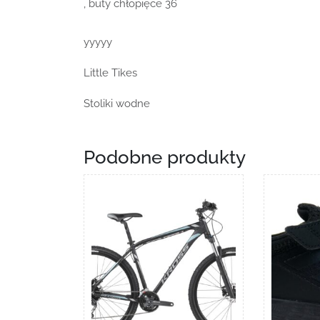
, buty chłopięce 36
yyyyy
Little Tikes
Stoliki wodne
Podobne produkty