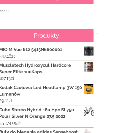
zzzzz
Produkty
MIO MiVue 812 5415N6600001
547.16
zł
Muscletech Hydroxycut Hardcore
Super Elite 100Kaps.
107.13
zł
Kodak Czołowa Led Headlamp 3W 150
Lumenów
29.11
zł
Cube Stereo Hybrid 160 Hpc Sl 750
Polar Silver N Orange 27.5 2022
25 174.05
zł
Buty do biegania adidas Senseboost