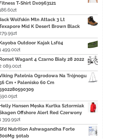
Fitness T-Shirt Dx0963121
186.60
zł
Jack Wolfskin Mtn Attack 3 Lt
Texapore Mid K Desert Brown Black
279.99
zł
Kayoba Outdoor Kajak Lsf04
1 499.00
zł
Romet Wagant 4 Czarno Biały 28 2022
2 089.00
zł
Viking Patelnia Ogrodowa Na Trójnogu
56 Cm + Palenisko 60 Cm
5902280590309
590.09
zł
Helly Hansen Męska Kurtka Sztormiak
Skagen Offshore Alert Red Czerwony
1 399.99
zł
Sfd Nutrition Ashwagandha Forte
800Mg 90tab