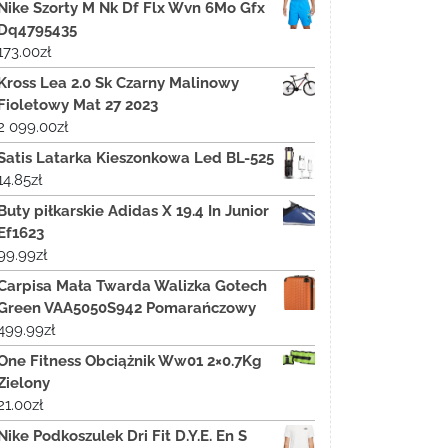
Nike Szorty M Nk Df Flx Wvn 6Mo Gfx
Dq4795435
173.00
zł
Kross Lea 2.0 Sk Czarny Malinowy
Fioletowy Mat 27 2023
2 099.00
zł
Satis Latarka Kieszonkowa Led BL-525
14.85
zł
Buty piłkarskie Adidas X 19.4 In Junior
Ef1623
99.99
zł
Carpisa Mała Twarda Walizka Gotech
Green VAA5050S942 Pomarańczowy
499.99
zł
One Fitness Obciążnik Ww01 2×0.7Kg
Zielony
21.00
zł
Nike Podkoszulek Dri Fit D.Y.E. En S