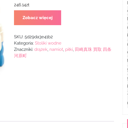
246.14
zł
Zobacz więcej
SKU:
5d29da3e41b2
Kategoria:
Stoliki wodne
Znaczniki:
drążek
,
namiot
,
piłki
,
田崎真珠 買取 四条
河原町