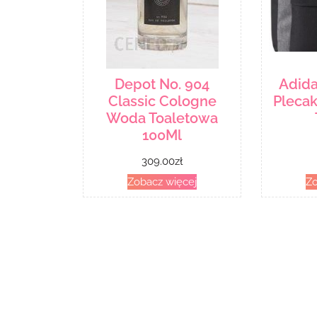
Depot No. 904
Adida
Classic Cologne
Plecak
Woda Toaletowa
100Ml
309.00
zł
Zobacz więcej
Zo