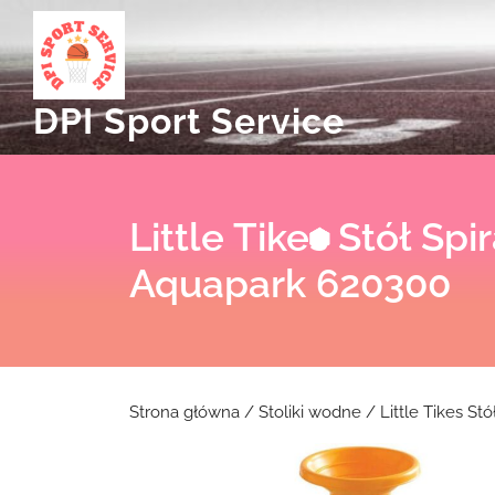
Skip
to
content
DPI Sport Service
Little Tikes Stół Spi
Aquapark 620300
Strona główna
/
Stoliki wodne
/ Little Tikes St