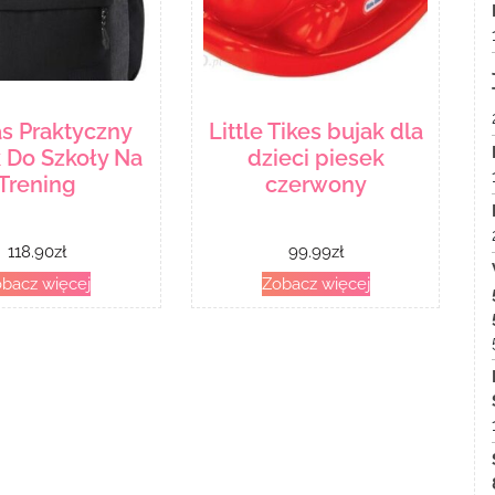
s Praktyczny
Little Tikes bujak dla
 Do Szkoły Na
dzieci piesek
Trening
czerwony
118.90
zł
99.99
zł
bacz więcej
Zobacz więcej