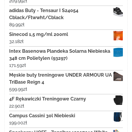
209.99
zł
adidas Buty - Tensaur I S24054
Cblack/Ftwwht/Cblack
89.99
zł
Sinecod 1,5 mg/ml 200ml
32.18
zł
Intex Basenowa Plandeka Solarna Niebieska
348 cm Polietylen (93297)
171.59
zł
Męskie buty treningowe UNDER ARMOUR UA
TriBase Reign 4
599.99
zł
4F Rękawiczki Treningowe Czarny
22.90
zł
Campus Cassini 30l Niebieski
199.00
zł