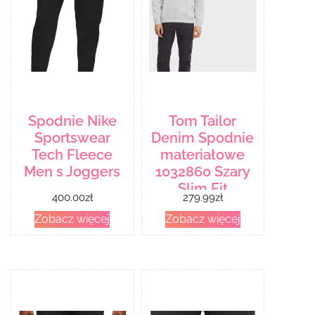
Spodnie Nike
Tom Tailor
Sportswear
Denim Spodnie
Tech Fleece
materiałowe
Men s Joggers
1032860 Szary
Slim Fit
400.00
zł
279.99
zł
Zobacz więcej
Zobacz więcej