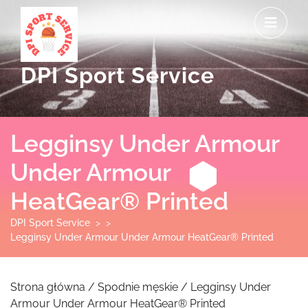
Skip
O
to
M
content
DPI Sport Service
Legginsy Under Armour
Under Armour
HeatGear® Printed
DPI Sport Service
> >
Legginsy Under Armour Under Armour HeatGear® Printed
Strona główna
/
Spodnie męskie
/ Legginsy Under
Armour Under Armour HeatGear® Printed