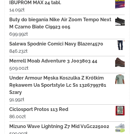
IBUPROM MAX 24 tabl.
14.09
zł
Buty do biegania Nike Air Zoom Tempo Next
M Czarno Białe Ci9923 005
699.99
zł
Salewa Spodnie Comici Navy Blazer4570
846.23
zł
Merrell Moab Adventure 3 J003803 44
509.00
zł
Under Armour Męska Koszulka Z Krótkim
Rękawem Ua Sportstyle Lc Ss 1326799781
Szary
91.99
zł
Ciclosport Protos 113 Red
86.00
zł
Mizuno Wave Lightning Z7 Mid V1Gc225002
599.99
zł