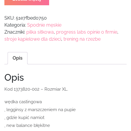
SKU:
51e7fbed0750
Kategoria:
Spodnie męskie
Znaczniki:
pilka sitkowa
,
progress labs opinie o firmie
,
stroje kąpielowe dla dzieci
,
trening na rzezbe
Opis
Opis
Kod 1373820-002 – Rozmiar XL.
wędka castingowa
, legginsy z marszczeniem na pupie
, gdzie kupić namiot
, new balance błękitne