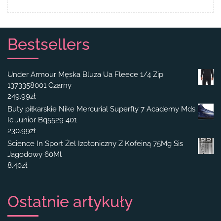
Bestsellers
Under Armour Męska Bluza Ua Fleece 1/4 Zip
1373358001 Czarny
249.99
zł
Buty piłkarskie Nike Mercurial Superfly 7 Academy Mds
Ic Junior Bq5529 401
230.99
zł
Science In Sport Żel Izotoniczny Z Kofeiną 75Mg Sis
Jagodowy 60Ml
8.40
zł
Ostatnie artykuły