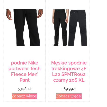
podnie Nike
Męskie spodnie
portwear Tech
trekkingowe 4F
Fleece Men’
L22 SPMTR062
Pant
czarny 20S XL
534.80
zł
169.99
zł
Zobacz więcej
Zobacz więcej