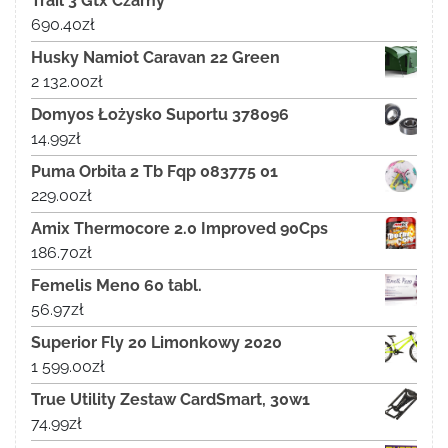
Trail 3 Gtx Czarny
690.40
zł
Husky Namiot Caravan 22 Green
2 132.00
zł
Domyos Łożysko Suportu 378096
14.99
zł
Puma Orbita 2 Tb Fqp 083775 01
229.00
zł
Amix Thermocore 2.0 Improved 90Cps
186.70
zł
Femelis Meno 60 tabl.
56.97
zł
Superior Fly 20 Limonkowy 2020
1 599.00
zł
True Utility Zestaw CardSmart, 30w1
74.99
zł