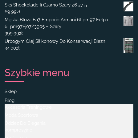
Sks Shockblade Ii Czarno Szary 26 27 5
69.99
zł
Męska Bluza Ea7 Emporio Armani 6Lpm97 Felpa
6Lpm97Pj07Z3905 – Szary
399.99
zł
Urbogym Olej Silikonowy Do Konserwacji Bieżni
34.00
zł
Szybkie menu
Sklep
Blog
Akcesoria Treningowe
Moda Sportowa
Odzież Do Biegania
kompresyjne