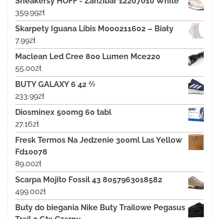
Sneakersy HOFF - Zanzibar 12207010 White
359.99
zł
Skarpety Iguana Libis M000211602 – Biały
7.99
zł
Maclean Led Cree 800 Lumen Mce220
55.00
zł
BUTY GALAXY 6 42 ⅔
233.99
zł
Diosminex 500mg 60 tabl
27.16
zł
Fresk Termos Na Jedzenie 300ml Las Yellow
Fd10078
89.00
zł
Scarpa Mojito Fossil 43 8057963018582
499.00
zł
Buty do biegania Nike Buty Trailowe Pegasus