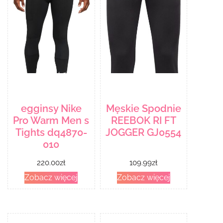
egginsy Nike
Męskie Spodnie
Pro Warm Men s
REEBOK RI FT
Tights dq4870-
JOGGER GJ0554
010
220.00
zł
109.99
zł
Zobacz więcej
Zobacz więcej