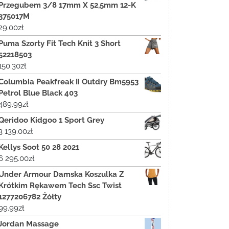
Przegubem 3/8 17mm X 52,5mm 12-K
375017M
29.00
zł
Puma Szorty Fit Tech Knit 3 Short
52218503
150.30
zł
Columbia Peakfreak Ii Outdry Bm5953
Petrol Blue Black 403
489.99
zł
Qeridoo Kidgoo 1 Sport Grey
3 139.00
zł
Kellys Soot 50 28 2021
6 295.00
zł
Under Armour Damska Koszulka Z
Krótkim Rękawem Tech Ssc Twist
1277206782 Żółty
99.99
zł
Jordan Massage