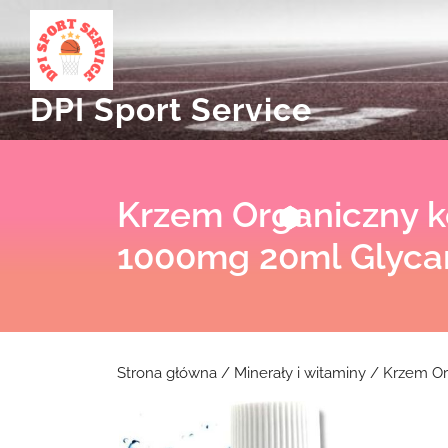
Skip
to
content
DPI Sport Service
Krzem Organiczny k
1000mg 20ml Glyca
Strona główna
/
Minerały i witaminy
/ Krzem Or