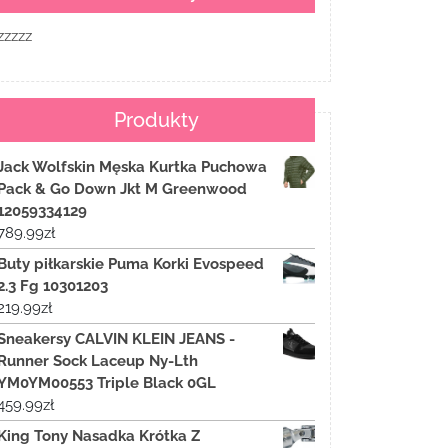
zzzzz
Produkty
Jack Wolfskin Męska Kurtka Puchowa
Pack & Go Down Jkt M Greenwood
12059334129
789.99
zł
Buty piłkarskie Puma Korki Evospeed
2.3 Fg 10301203
219.99
zł
Sneakersy CALVIN KLEIN JEANS -
Runner Sock Laceup Ny-Lth
YM0YM00553 Triple Black 0GL
459.99
zł
King Tony Nasadka Krótka Z