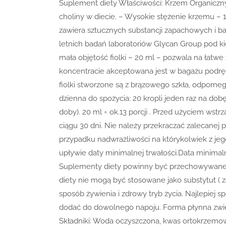
Suplement diety Właściwości: Krzem Organiczn
choliny w diecie. – Wysokie stężenie krzemu –
zawiera sztucznych substancji zapachowych i bar
letnich badań laboratoriów Glycan Group pod ki
mała objętość fiolki – 20 ml – pozwala na łatwe
koncentracie akceptowana jest w bagażu podrę
fiolki stworzone są z brązowego szkła, odporne
dzienna do spożycia: 20 kropli jeden raz na dob
doby). 20 ml = ok.13 porcji . Przed użyciem ws
ciągu 30 dni. Nie należy przekraczać zalecanej 
przypadku nadwrażliwości na którykolwiek z je
upływie daty minimalnej trwałości.Data minimal
Suplementy diety powinny być przechowywane 
diety nie mogą być stosowane jako substytut ( 
sposób żywienia i zdrowy tryb życia. Najlepiej 
dodać do dowolnego napoju. Forma płynna zwięk
Składniki: Woda oczyszczona, kwas ortokrzemow