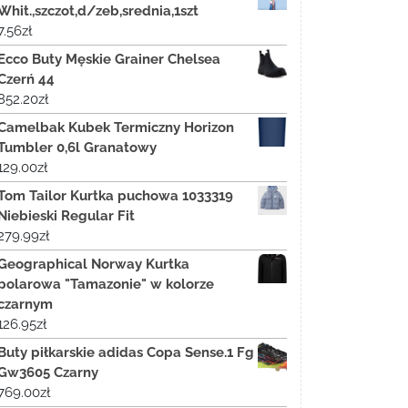
Whit.,szczot,d/zeb,srednia,1szt
7.56
zł
Ecco Buty Męskie Grainer Chelsea
Czerń 44
852.20
zł
Camelbak Kubek Termiczny Horizon
Tumbler 0,6l Granatowy
129.00
zł
Tom Tailor Kurtka puchowa 1033319
Niebieski Regular Fit
279.99
zł
Geographical Norway Kurtka
polarowa "Tamazonie" w kolorze
czarnym
126.95
zł
Buty piłkarskie adidas Copa Sense.1 Fg
Gw3605 Czarny
769.00
zł