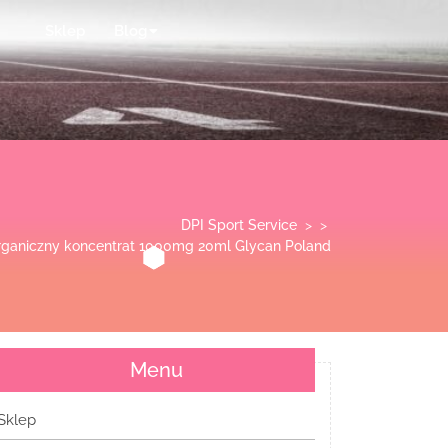
Sklep
Blog
DPI Sport Service
> >
ganiczny koncentrat 1000mg 20ml Glycan Poland
Menu
Sklep