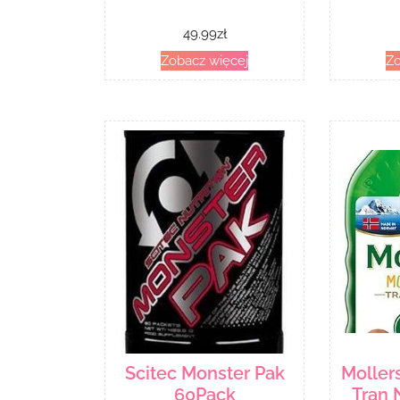
49.99
zł
Zobacz więcej
Zo
Scitec Monster Pak
Moller
60Pack
Tran 