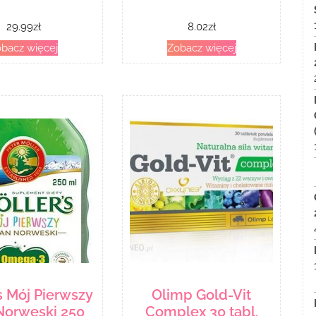
29.99
zł
8.02
zł
bacz więcej
Zobacz więcej
s Mój Pierwszy
Olimp Gold-Vit
Norweski 250
Complex 30 tabl.