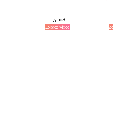
139.00
zł
Zobacz więcej
Zo