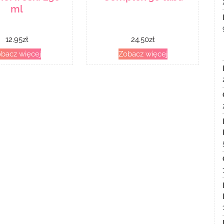
ml
12.95
zł
24.50
zł
bacz więcej
Zobacz więcej