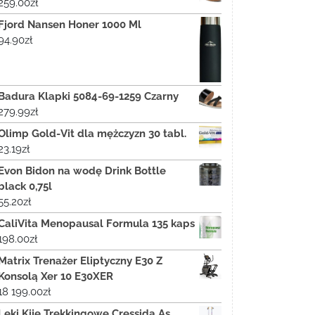
259.00
zł
Fjord Nansen Honer 1000 Ml
94.90
zł
Badura Klapki 5084-69-1259 Czarny
279.99
zł
Olimp Gold-Vit dla mężczyzn 30 tabl.
23.19
zł
Evon Bidon na wodę Drink Bottle
black 0,75l
55.20
zł
CaliVita Menopausal Formula 135 kaps
198.00
zł
Matrix Trenażer Eliptyczny E30 Z
Konsolą Xer 10 E30XER
18 199.00
zł
Leki Kije Trekkingowe Cressida As