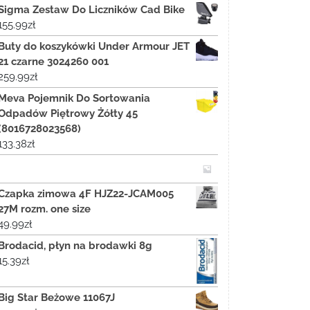
Sigma Zestaw Do Liczników Cad Bike
155.99
zł
Buty do koszykówki Under Armour JET
21 czarne 3024260 001
259.99
zł
Meva Pojemnik Do Sortowania
Odpadów Piętrowy Żółty 45
(8016728023568)
133.38
zł
Czapka zimowa 4F HJZ22-JCAM005
27M rozm. one size
49.99
zł
Brodacid, płyn na brodawki 8g
15.39
zł
Big Star Beżowe 11067J