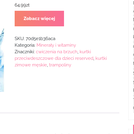
64.99
zł
Zobacz więcej
SKU:
70d5e1b36aca
Kategoria:
Minerały i witaminy
Znaczniki:
cwiczenia na brzuch
,
kurtki
przeciwdeszczowe dla dzieci reserved
,
kurtki
zimowe męskie
,
trampoliny