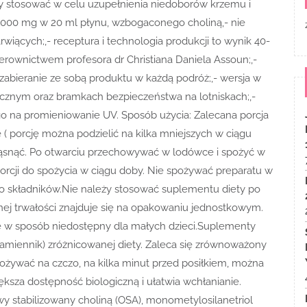
y stosować w celu uzupełnienia niedoborów krzemu i
 1000 mg w 20 ml płynu, wzbogaconego choliną,- nie
wiących;,- receptura i technologia produkcji to wynik 40-
erownictwem profesora dr Christiana Daniela Assoun;,-
 zabieranie ze sobą produktu w każdą podróż;,- wersja w
cznym oraz bramkach bezpieczeństwa na lotniskach;,-
go na promieniowanie UV. Sposób użycia: Zalecana porcja
ę ( porcję można podzielić na kilka mniejszych w ciągu
trząsnąć. Po otwarciu przechowywać w lodówce i spożyć w
porcji do spożycia w ciągu doby. Nie spożywać preparatu w
go składników.Nie należy stosować suplementu diety po
nej trwałości znajduje się na opakowaniu jednostkowym.
w sposób niedostępny dla małych dzieci.Suplementy
zamiennik) zróżnicowanej diety. Zaleca się zrównoważony
spożywać na czczo, na kilka minut przed posiłkiem, można
sza dostępność biologiczną i ułatwia wchłanianie.
y stabilizowany choliną (OSA), monometylosilanetriol