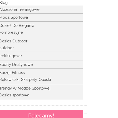
Blog
Akcesoria Treningowe
Moda Sportowa
Odzież Do Biegania
kompresyjne
Odzież Outdoor
outdoor
trekkingowe
Sporty Drużynowe
Sprzęt Fitness
Rękawiczki, Skarpety, Opaski.
Trendy W Modzie Sportowej
Odzież sportowa
Polecamy!