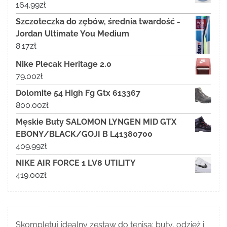
164.99
zł
Szczoteczka do zębów, średnia twardość -
Jordan Ultimate You Medium
8.17
zł
Nike Plecak Heritage 2.0
79.00
zł
Dolomite 54 High Fg Gtx 613367
800.00
zł
Męskie Buty SALOMON LYNGEN MID GTX
EBONY/BLACK/GOJI B L41380700
409.99
zł
NIKE AIR FORCE 1 LV8 UTILITY
419.00
zł
Skompletuj idealny zestaw do tenisa: buty, odzież i