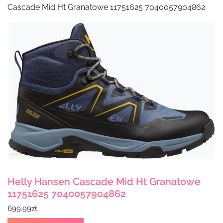
Cascade Mid Ht Granatowe 11751625 7040057904862
Helly Hansen Cascade Mid Ht Granatowe
11751625 7040057904862
699.99
zł