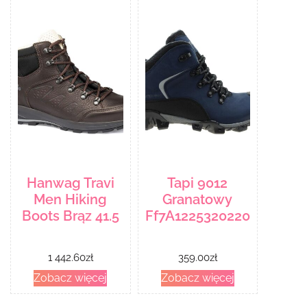
Hanwag Travi
Tapi 9012
Men Hiking
Granatowy
Boots Brąz 41.5
Ff7A12253202208231010
1 442.60
zł
359.00
zł
Zobacz więcej
Zobacz więcej