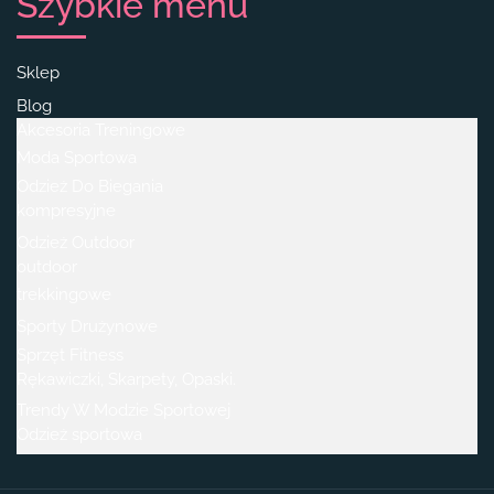
Szybkie menu
Sklep
Blog
Akcesoria Treningowe
Moda Sportowa
Odzież Do Biegania
kompresyjne
Odzież Outdoor
outdoor
trekkingowe
Sporty Drużynowe
Sprzęt Fitness
Rękawiczki, Skarpety, Opaski.
Trendy W Modzie Sportowej
Odzież sportowa