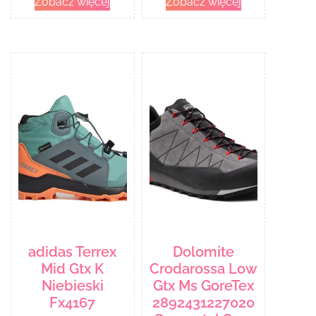
Zobacz więcej
Zobacz więcej
adidas Terrex
Dolomite
Mid Gtx K
Crodarossa Low
Niebieski
Gtx Ms GoreTex
Fx4167
2892431227020