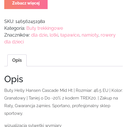
Zobacz więcej
SKU:
14656245198a
Kategoria:
Buty trekkingowe
Znaczników:
dla dzie
,
lotki
,
łapawice
,
namioty
,
rowery
dla dzieci
Opis
Opis
Buty Helly Hansen Cascade Mid Ht | Rozmiar: 46.5 EU | Kolor:
Granatowy | Taniej o Do -20% z kodem TREK20. | Zakup na
Raty, Gwarancja 24mies. Sportano, profesjonalny sklep
sportowy.
wizualizacja sylwetki wymiary