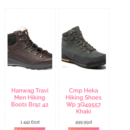
Hanwag Travi
Cmp Heka
Men Hiking
Hiking Shoes
Boots Brąz 42
Wp 3Q49557
Khaki
1 442.60
zł
499.99
zł