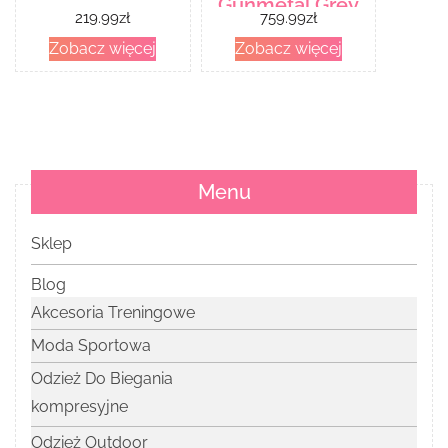
Gunmetal Grey
219.99
zł
759.99
zł
Fiery Red
Zobacz więcej
Zobacz więcej
Menu
Sklep
Blog
Akcesoria Treningowe
Moda Sportowa
Odzież Do Biegania
kompresyjne
Odzież Outdoor