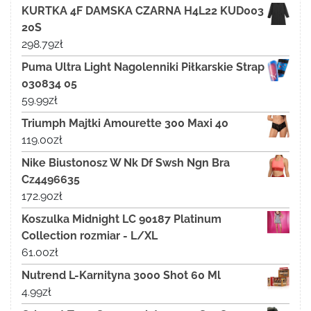
KURTKA 4F DAMSKA CZARNA H4L22 KUD003
20S
298.79
zł
Puma Ultra Light Nagolenniki Piłkarskie Strap
030834 05
59.99
zł
Triumph Majtki Amourette 300 Maxi 40
119.00
zł
Nike Biustonosz W Nk Df Swsh Ngn Bra
Cz4496635
172.90
zł
Koszulka Midnight LC 90187 Platinum
Collection rozmiar - L/XL
61.00
zł
Nutrend L-Karnityna 3000 Shot 60 Ml
4.99
zł