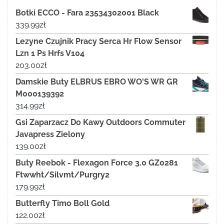
Botki ECCO - Fara 23534302001 Black
339.99
zł
Lezyne Czujnik Pracy Serca Hr Flow Sensor
Lzn 1 Ps Hrfs V104
203.00
zł
Damskie Buty ELBRUS EBRO WO'S WR GR
M000139392
314.99
zł
Gsi Zaparzacz Do Kawy Outdoors Commuter
Javapress Zielony
139.00
zł
Buty Reebok - Flexagon Force 3.0 GZ0281
Ftwwht/Silvmt/Purgry2
179.99
zł
Butterfly Timo Boll Gold
122.00
zł