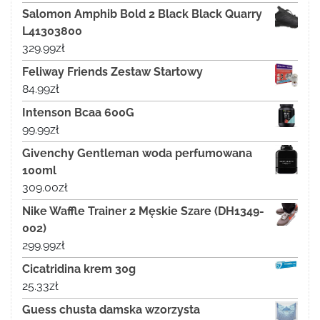
Salomon Amphib Bold 2 Black Black Quarry
L41303800
329.99
zł
Feliway Friends Zestaw Startowy
84.99
zł
Intenson Bcaa 600G
99.99
zł
Givenchy Gentleman woda perfumowana
100ml
309.00
zł
Nike Waffle Trainer 2 Męskie Szare (DH1349-
002)
299.99
zł
Cicatridina krem 30g
25.33
zł
Guess chusta damska wzorzysta