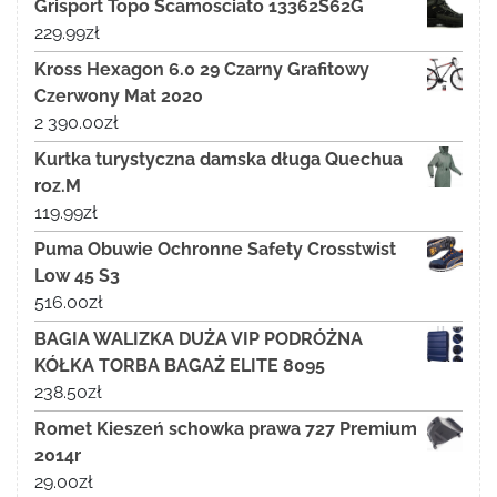
Grisport Topo Scamosciato 13362S62G
229.99
zł
Kross Hexagon 6.0 29 Czarny Grafitowy
Czerwony Mat 2020
2 390.00
zł
Kurtka turystyczna damska długa Quechua
roz.M
119.99
zł
Puma Obuwie Ochronne Safety Crosstwist
Low 45 S3
516.00
zł
BAGIA WALIZKA DUŻA VIP PODRÓŻNA
KÓŁKA TORBA BAGAŻ ELITE 8095
238.50
zł
Romet Kieszeń schowka prawa 727 Premium
2014r
29.00
zł