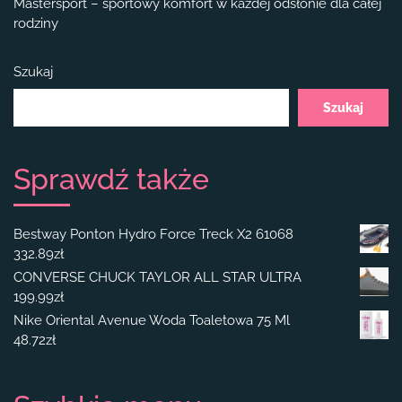
Mastersport – sportowy komfort w każdej odsłonie dla całej
rodziny
Szukaj
Szukaj
Sprawdź także
Bestway Ponton Hydro Force Treck X2 61068
332.89
zł
CONVERSE CHUCK TAYLOR ALL STAR ULTRA
199.99
zł
Nike Oriental Avenue Woda Toaletowa 75 Ml
48.72
zł