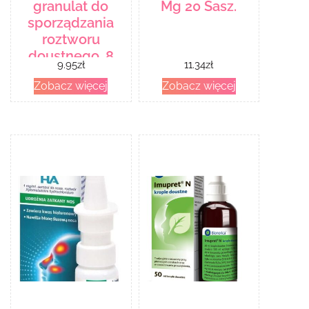
granulat do
Mg 20 Sasz.
sporządzania
roztworu
doustnego, 8
9.95
zł
11.34
zł
saszetek
Zobacz więcej
Zobacz więcej