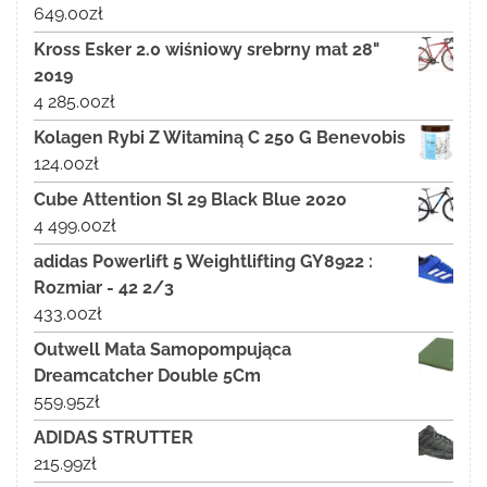
649.00
zł
Kross Esker 2.0 wiśniowy srebrny mat 28"
2019
4 285.00
zł
Kolagen Rybi Z Witaminą C 250 G Benevobis
124.00
zł
Cube Attention Sl 29 Black Blue 2020
4 499.00
zł
adidas Powerlift 5 Weightlifting GY8922 :
Rozmiar - 42 2/3
433.00
zł
Outwell Mata Samopompująca
Dreamcatcher Double 5Cm
559.95
zł
ADIDAS STRUTTER
215.99
zł