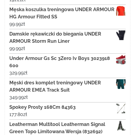
Męska koszulka treningowa UNDER ARMOUR
HG Armour Fitted SS
99.99
zł
Damskie rękawiczki do biegania UNDER
ARMOUR Storm Run Liner
99.99
zł
Under Armour Gs Sc 3Zero Iv Boys 3023918
600
329.99
zł
Męski dres komplet treningowy UNDER
ARMOUR EMEA Track Suit
349.99
zł
Spokey Prosty 168Cm 84363
177.80
zł
Leatherman Multitool Leatherman Signal
Green Topo Limitowana Wersja (832692)