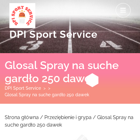
Skip
O
to
M
content
DPI Sport Service
Glosal Spray na suche
gardło 250 dawek
DPI Sport Service
> >
Glosal Spray na suche gardło 250 dawek
Strona główna
/
Przeziębienie i grypa
/ Glosal Spray na
suche gardło 250 dawek