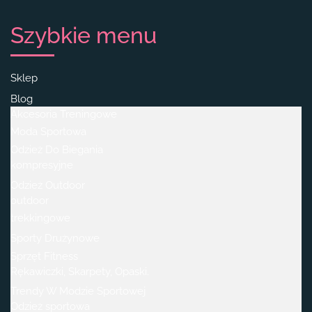
Szybkie menu
Sklep
Blog
Akcesoria Treningowe
Moda Sportowa
Odzież Do Biegania
kompresyjne
Odzież Outdoor
outdoor
trekkingowe
Sporty Drużynowe
Sprzęt Fitness
Rękawiczki, Skarpety, Opaski.
Trendy W Modzie Sportowej
Odzież sportowa