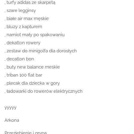
, turfy adidas ze skarpetą
, szare legginsy
, białe air max męskie
, bluzy z kapturem
, namiot mały po spakowaniu
, dekatlon rowery
, zestaw do minigolfa dla dorosłych
, decatlon bon
, buty new balance meskie
, triban 100 flat bar
, plecak dla dziecka w gory
, ładowarki do rowerów elektrycznych
yyyyy
Arkona
Przeziębienie i grypa