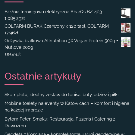
Bieżnia treningowa elektryczna AbarQs BZ-403
1 085.29
zł
COLFARM BURAK Czerwony x 120 tabl. COLFARM
17.96
zł
Odżywka białkowa Allnutrition 3X Vegan Protein 500g +
Nutlove 200g
119.99
zł
Ostatnie artykuły
Skompletuj idealny zestaw do tenisa: buty, odzież i piłki
Mobilne toalety na eventy w Katowicach – komfort i higiena
na każdej imprezie
Bytom Pełen Smaku: Restauracja, Pizzeria i Catering z
Dowozem
Geodeta z Kościana – kompleksowe usługi geodezyjne w