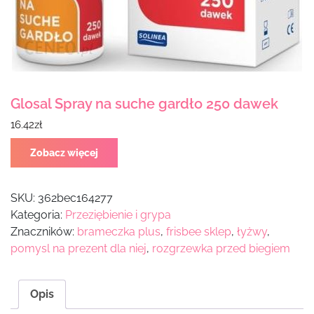
Glosal Spray na suche gardło 250 dawek
16.42
zł
Zobacz więcej
SKU:
362bec164277
Kategoria:
Przeziębienie i grypa
Znaczników:
brameczka plus
,
frisbee sklep
,
łyżwy
,
pomysl na prezent dla niej
,
rozgrzewka przed biegiem
Opis