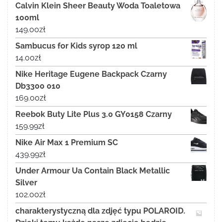
Calvin Klein Sheer Beauty Woda Toaletowa
100ml
149.00
zł
Sambucus for Kids syrop 120 ml
14.00
zł
Nike Heritage Eugene Backpack Czarny
Db3300 010
169.00
zł
Reebok Buty Lite Plus 3.0 GY0158 Czarny
159.99
zł
Nike Air Max 1 Premium SC
439.99
zł
Under Armour Ua Contain Black Metallic
Silver
102.00
zł
charakterystyczną dla zdjęć typu POLAROID.