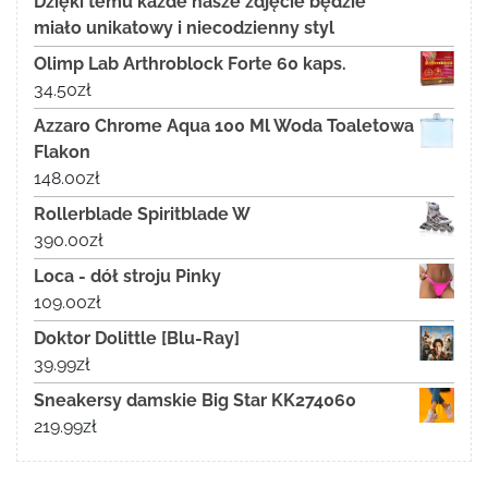
Dzięki temu każde nasze zdjęcie będzie
miało unikatowy i niecodzienny styl
Olimp Lab Arthroblock Forte 60 kaps.
34.50
zł
Azzaro Chrome Aqua 100 Ml Woda Toaletowa
Flakon
148.00
zł
Rollerblade Spiritblade W
390.00
zł
Loca - dół stroju Pinky
109.00
zł
Doktor Dolittle [Blu-Ray]
39.99
zł
Sneakersy damskie Big Star KK274060
219.99
zł