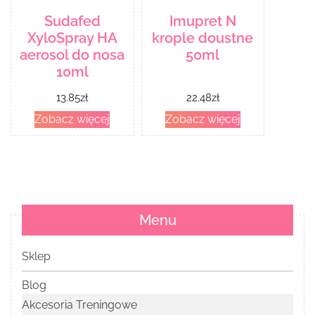
Sudafed
Imupret N
XyloSpray HA
krople doustne
aerosol do nosa
50ml
10ml
13.85
zł
22.48
zł
Zobacz więcej
Zobacz więcej
Menu
Sklep
Blog
Akcesoria Treningowe