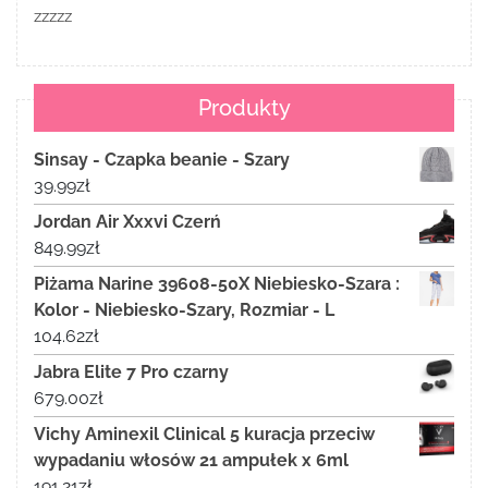
zzzzz
Produkty
Sinsay - Czapka beanie - Szary
39.99
zł
Jordan Air Xxxvi Czerń
849.99
zł
Piżama Narine 39608-50X Niebiesko-Szara :
Kolor - Niebiesko-Szary, Rozmiar - L
104.62
zł
Jabra Elite 7 Pro czarny
679.00
zł
Vichy Aminexil Clinical 5 kuracja przeciw
wypadaniu włosów 21 ampułek x 6ml
191.21
zł