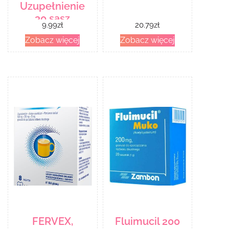
Uzupełnienie
30 sasz
9.99
zł
20.79
zł
Zobacz więcej
Zobacz więcej
FERVEX,
Fluimucil 200