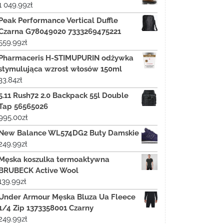
1 049.99
zł
Peak Performance Vertical Duffle
Czarna G78049020 7333269475221
559.99
zł
Pharmaceris H-STIMUPURIN odżywka
stymulująca wzrost włosów 150ml
33.84
zł
5.11 Rush72 2.0 Backpack 55l Double
Tap 56565026
995.00
zł
New Balance WL574DG2 Buty Damskie
249.99
zł
Męska koszulka termoaktywna
BRUBECK Active Wool
139.99
zł
Under Armour Męska Bluza Ua Fleece
1/4 Zip 1373358001 Czarny
249.99
zł