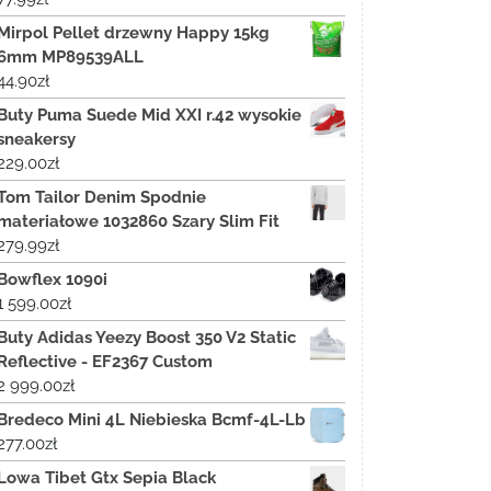
Mirpol Pellet drzewny Happy 15kg
6mm MP89539ALL
44.90
zł
Buty Puma Suede Mid XXI r.42 wysokie
sneakersy
229.00
zł
Tom Tailor Denim Spodnie
materiałowe 1032860 Szary Slim Fit
279.99
zł
Bowflex 1090i
1 599.00
zł
Buty Adidas Yeezy Boost 350 V2 Static
Reflective - EF2367 Custom
2 999.00
zł
Bredeco Mini 4L Niebieska Bcmf-4L-Lb
277.00
zł
Lowa Tibet Gtx Sepia Black