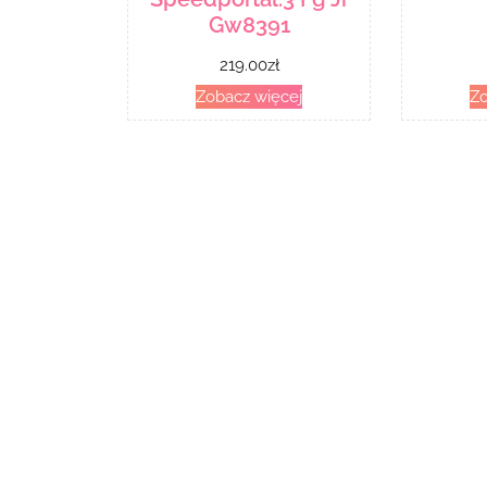
Gw8391
219.00
zł
Zobacz więcej
Zo