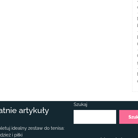
Szukaj
atnie artykuły
Szu
etuj idealny zestaw do tenisa:
dzież i piłki