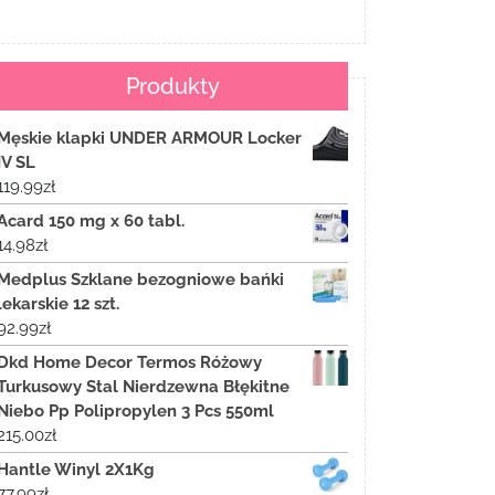
Produkty
Męskie klapki UNDER ARMOUR Locker
IV SL
119.99
zł
Acard 150 mg x 60 tabl.
14.98
zł
Medplus Szklane bezogniowe bańki
lekarskie 12 szt.
92.99
zł
Dkd Home Decor Termos Różowy
Turkusowy Stal Nierdzewna Błękitne
Niebo Pp Polipropylen 3 Pcs 550ml
215.00
zł
Hantle Winyl 2X1Kg
77.99
zł