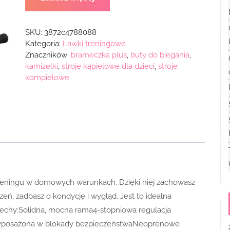
SKU:
3872c4788088
Kategoria:
Ławki treningowe
Znaczników:
brameczka plus
,
buty do biegania
,
kamizelki
,
stroje kąpielowe dla dzieci
,
stroje
kompielowe
reningu w domowych warunkach. Dzięki niej zachowasz
ń, zadbasz o kondycję i wygląd. Jest to idealna
.Cechy:Solidna, mocna rama4-stopniowa regulacja
Wyposażona w blokady bezpieczeństwaNeoprenowe