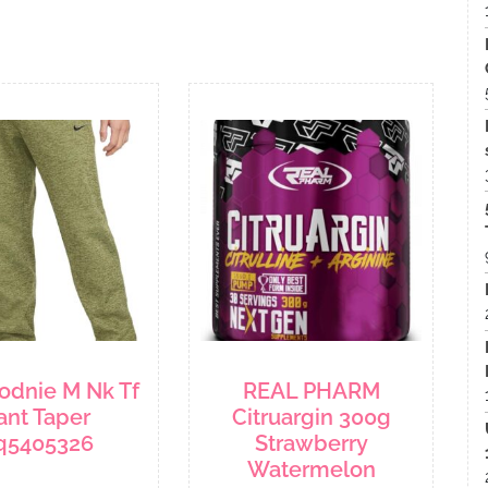
odnie M Nk Tf
REAL PHARM
ant Taper
Citruargin 300g
q5405326
Strawberry
Watermelon