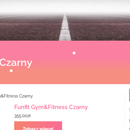
 Czarny
&Fitness Czarny
Funfit Gym&Fitness Czarny
355.00
zł
Zobacz więcej