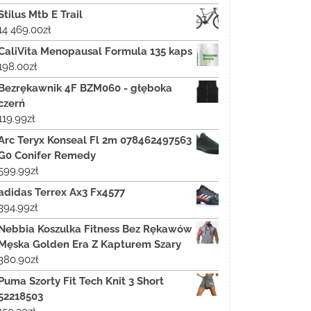
Stilus Mtb E Trail
14 469.00
zł
CaliVita Menopausal Formula 135 kaps
198.00
zł
Bezrękawnik 4F BZM060 - głęboka
czerń
119.99
zł
Arc Teryx Konseal Fl 2m 078462497563
G0 Conifer Remedy
599.99
zł
adidas Terrex Ax3 Fx4577
394.99
zł
Nebbia Koszulka Fitness Bez Rękawów
Męska Golden Era Z Kapturem Szary
380.90
zł
Puma Szorty Fit Tech Knit 3 Short
52218503