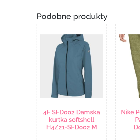
Podobne produkty
4F SFD002 Damska
Nike P
kurtka softshell
P
H4Z21-SFD002 M
D