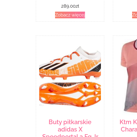
289.00
zł
Zobacz więcej
Zo
Buty piłkarskie
Ktm K
adidas X
Char
Speedportal.3 Fg Jr