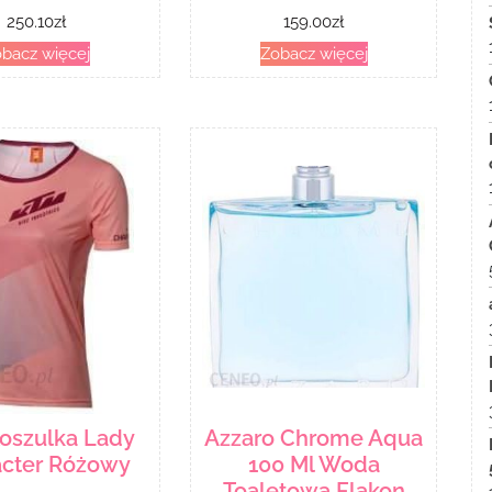
250.10
zł
159.00
zł
bacz więcej
Zobacz więcej
oszulka Lady
Azzaro Chrome Aqua
acter Różowy
100 Ml Woda
Toaletowa Flakon