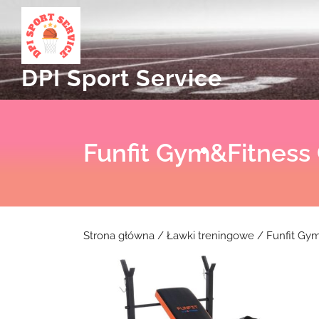
Skip
to
content
DPI Sport Service
Funfit Gym&Fitness
Strona główna
/
Ławki treningowe
/ Funfit Gym