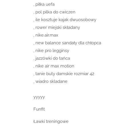
, piłka uefa
, pol pilka do cwiczen
, ile kosztuje kajak dwuosobowy
, rower miejski składany
, nike.air.max
, new balance sandały dla chłopca
, nike pro legginsy
, jazzówki do tańca
, nike air max motion
, tanie buty damskie rozmiar 42
, wiadro skladane
yyyyy
Funfit
Ławki treningowe