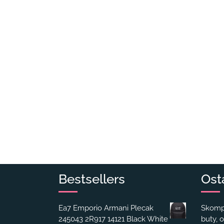
Bestsellers
Ost
Ea7 Emporio Armani Plecak
Skompl
245043 2R917 14121 Black White
buty, o