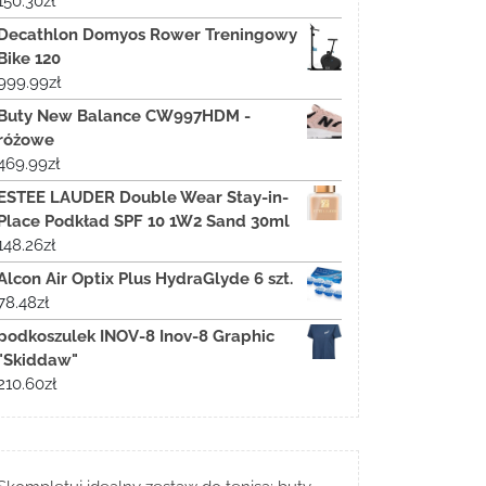
150.30
zł
Decathlon Domyos Rower Treningowy
Bike 120
999.99
zł
Buty New Balance CW997HDM -
różowe
469.99
zł
ESTEE LAUDER Double Wear Stay-in-
Place Podkład SPF 10 1W2 Sand 30ml
148.26
zł
Alcon Air Optix Plus HydraGlyde 6 szt.
78.48
zł
podkoszulek INOV-8 Inov-8 Graphic
"Skiddaw"
210.60
zł