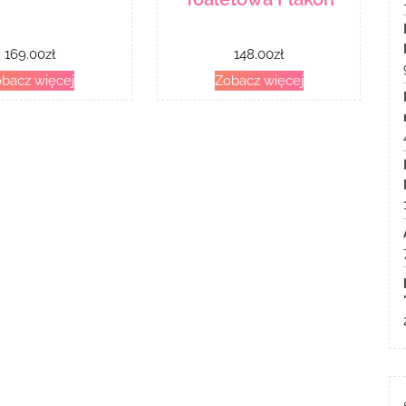
169.00
zł
148.00
zł
bacz więcej
Zobacz więcej