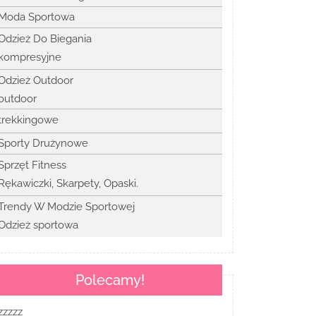
Moda Sportowa
Odzież Do Biegania
kompresyjne
Odzież Outdoor
outdoor
trekkingowe
Sporty Drużynowe
Sprzęt Fitness
Rękawiczki, Skarpety, Opaski.
Trendy W Modzie Sportowej
Odzież sportowa
Polecamy!
zzzzz