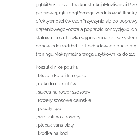
gąbkiProsta, stabilna konstrukcjaMożliwości:Prz
piersiowej, rąk i nógPomaga zredukować tkank
efektywności ćwiczeńPrzyczynia się do popraw
krążeniowegoPozwala poprawić kondycjęSolidna
stalowa rama. Ławka wyposażona jest w system 
odpowiedni rozkład sił. Rozbudowane opcje re
treningu.Maksymalna waga użytkownika do 110 
koszulki nike polska
, bluza nike dri fit męska
, rurki do namiotów
, sakwa na rower szosowy
, rowery szosowe damskie
, pedały spd
, wieszak na 2 rowery
, plecak vans bialy
, kłódka na kod