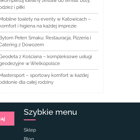
Skompletuj idealny zestaw do tenisa: buty,
odzież i piłki
Mobilne toalety na eventy w Katowicach –
komfort i higiena na każdej imprezie
Bytom Pełen Smaku: Restauracja, Pizzeria i
Catering z Dowozem
Geodeta z Kościana – kompleksowe usługi
geodezyjne w Wielkopolsce
Mastersport – sportowy komfort w każdej
odsłonie dla całej rodziny
Szybkie menu
kaj
Sklep
Blog