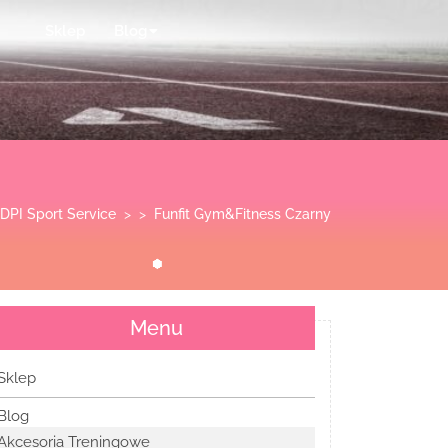
Sklep
Blog
DPI Sport Service
> >
Funfit Gym&Fitness Czarny
Menu
Sklep
Blog
Akcesoria Treningowe