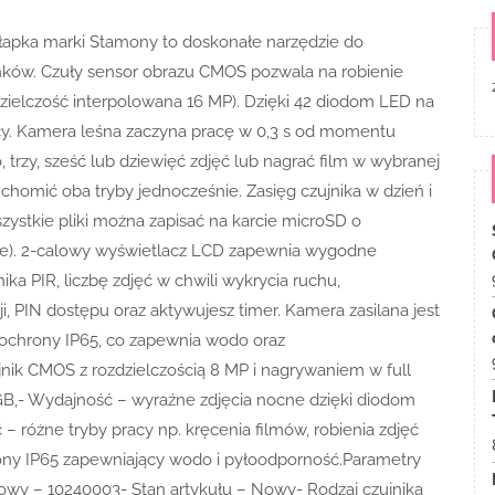
łapka marki Stamony to doskonałe narzędzie do
nków. Czuły sensor obrazu CMOS pozwala na robienie
dzielczość interpolowana 16 MP). Dzięki 42 diodom LED na
cy. Kamera leśna zaczyna pracę w 0,3 s od momentu
 trzy, sześć lub dziewięć zdjęć lub nagrać film w wybranej
uchomić oba tryby jednocześnie. Zasięg czujnika w dzień i
zystkie pliki można zapisać na karcie microSD o
ie). 2-calowy wyświetlacz LCD zapewnia wygodne
ika PIR, liczbę zdjęć w chwili wykrycia ruchu,
i, PIN dostępu oraz aktywujesz timer. Kamera zasilana jest
 ochrony IP65, co zapewnia wodo oraz
nik CMOS z rozdzielczością 8 MP i nagrywaniem w full
GB,- Wydajność – wyraźne zdjęcia nocne dzięki diodom
– różne tryby pracy np. kręcenia filmów, robienia zdjęć
rony IP65 zapewniający wodo i pyłoodporność.Parametry
owy – 10240003- Stan artykułu – Nowy- Rodzaj czujnika