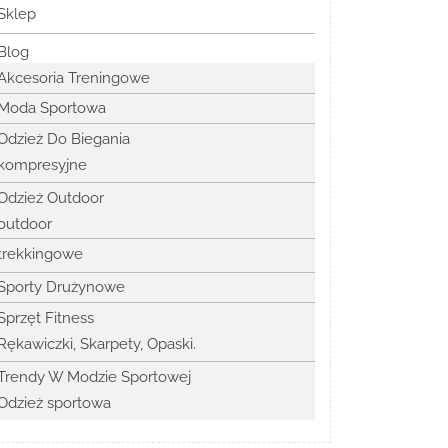
Sklep
Blog
Akcesoria Treningowe
Moda Sportowa
Odzież Do Biegania
kompresyjne
Odzież Outdoor
outdoor
trekkingowe
Sporty Drużynowe
Sprzęt Fitness
Rękawiczki, Skarpety, Opaski.
Trendy W Modzie Sportowej
Odzież sportowa