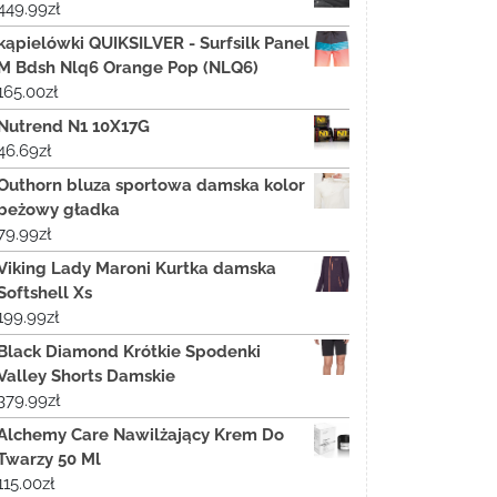
449.99
zł
kąpielówki QUIKSILVER - Surfsilk Panel
M Bdsh Nlq6 Orange Pop (NLQ6)
165.00
zł
Nutrend N1 10X17G
46.69
zł
Outhorn bluza sportowa damska kolor
beżowy gładka
79.99
zł
Viking Lady Maroni Kurtka damska
Softshell Xs
199.99
zł
Black Diamond Krótkie Spodenki
Valley Shorts Damskie
379.99
zł
Alchemy Care Nawilżający Krem Do
Twarzy 50 Ml
115.00
zł