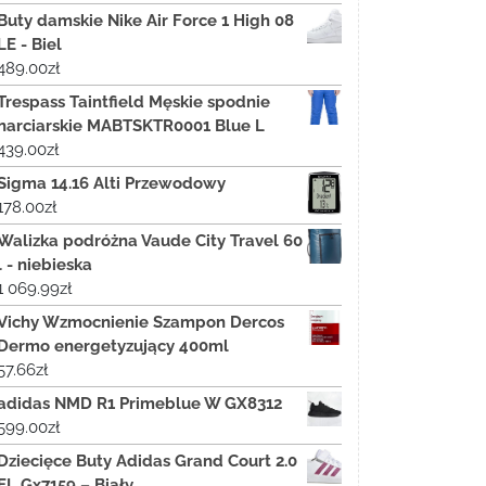
Buty damskie Nike Air Force 1 High 08
LE - Biel
489.00
zł
Trespass Taintfield Męskie spodnie
narciarskie MABTSKTR0001 Blue L
439.00
zł
Sigma 14.16 Alti Przewodowy
178.00
zł
Walizka podróżna Vaude City Travel 60
l - niebieska
1 069.99
zł
Vichy Wzmocnienie Szampon Dercos
Dermo energetyzujący 400ml
57.66
zł
adidas NMD R1 Primeblue W GX8312
599.00
zł
Dziecięce Buty Adidas Grand Court 2.0
EL Gx7159 – Biały