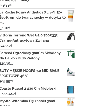
129.99
zł
La Roche Posay Anthelios XL SPF 50+
Żel-Krem do twarzy suchy w dotyku 50
ml
57.01
zł
Vittoria Terreno Wet G2 0 700X33C
Czarno-Antracytowa Zwijana
174.99
zł
Parasol Ogrodowy 300Cm Składany
Na Balkon Duży Zielony
229.95
zł
BUTY MĘSKIE HOOPS 3.0 MID BIAŁE
SPORTOWE 46 ⅔
305.99
zł
Coasto Russel 2 430 Cm Niebieski
3 599.00
zł
Myvita Witamina D3 2000Iu 30ml