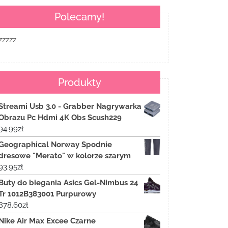
Polecamy!
zzzzz
Produkty
Streami Usb 3.0 - Grabber Nagrywarka
Obrazu Pc Hdmi 4K Obs Scush229
94.99
zł
Geographical Norway Spodnie
dresowe "Merato" w kolorze szarym
93.95
zł
Buty do biegania Asics Gel-Nimbus 24
Tr 1012B383001 Purpurowy
878.60
zł
Nike Air Max Excee Czarne