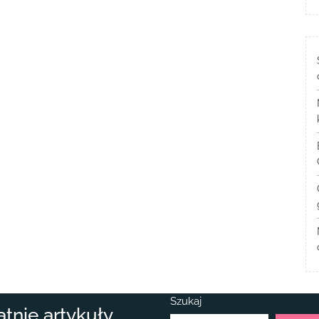
Szukaj
atnie artykuły