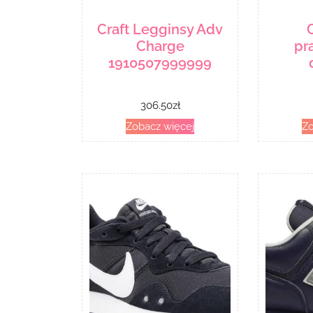
Craft Legginsy Adv
Charge
pr
1910507999999
306.50
zł
Zobacz więcej
Zo