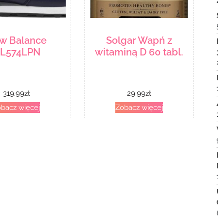
w Balance
Solgar Wapń z
L574LPN
witaminą D 60 tabl.
319.99
zł
29.99
zł
bacz więcej
Zobacz więcej