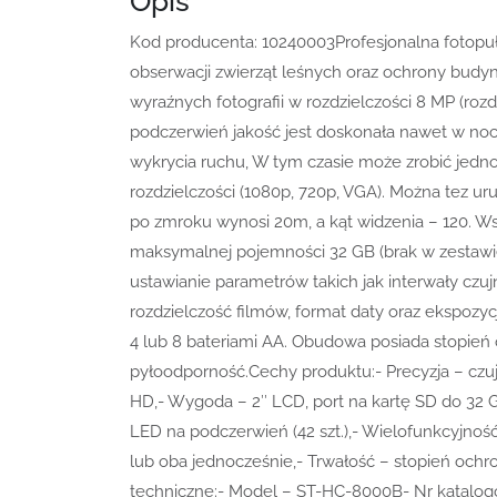
Opis
Kod producenta: 10240003Profesjonalna fotopu
obserwacji zwierząt leśnych oraz ochrony budy
wyraźnych fotografii w rozdzielczości 8 MP (roz
podczerwień jakość jest doskonała nawet w no
wykrycia ruchu, W tym czasie może zrobić jedno,
rozdzielczości (1080p, 720p, VGA). Można tez ur
po zmroku wynosi 20m, a kąt widzenia – 120. Ws
maksymalnej pojemności 32 GB (brak w zestaw
ustawianie parametrów takich jak interwały czujn
rozdzielczość filmów, format daty oraz ekspozycj
4 lub 8 bateriami AA. Obudowa posiada stopień
pyłoodporność.Cechy produktu:- Precyzja – czuj
HD,- Wygoda – 2″ LCD, port na kartę SD do 32 
LED na podczerwień (42 szt.),- Wielofunkcyjność 
lub oba jednocześnie,- Trwałość – stopień och
techniczne:- Model – ST-HC-8000B- Nr katalog