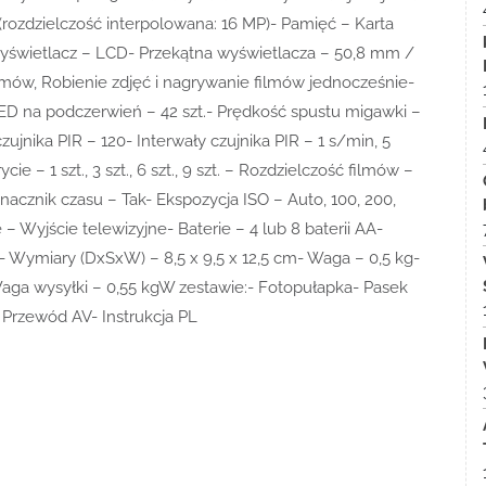
rozdzielczość interpolowana: 16 MP)- Pamięć – Karta
yświetlacz – LCD- Przekątna wyświetlacza – 50,8 mm /
ilmów, Robienie zdjęć i nagrywanie filmów jednocześnie-
ED na podczerwień – 42 szt.- Prędkość spustu migawki –
zujnika PIR – 120- Interwały czujnika PIR – 1 s/min, 5
e – 1 szt., 3 szt., 6 szt., 9 szt. – Rozdzielczość filmów –
acznik czasu – Tak- Ekspozycja ISO – Auto, 100, 200,
– Wyjście telewizyjne- Baterie – 4 lub 8 baterii AA-
k- Wymiary (DxSxW) – 8,5 x 9,5 x 12,5 cm- Waga – 0,5 kg-
Waga wysyłki – 0,55 kgW zestawie:- Fotopułapka- Pasek
Przewód AV- Instrukcja PL