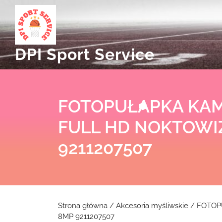
Skip
to
content
DPI Sport Service
FOTOPUŁAPKA KAM
FULL HD NOKTOWI
9211207507
Strona główna
/
Akcesoria myśliwskie
/ FOTOP
8MP 9211207507