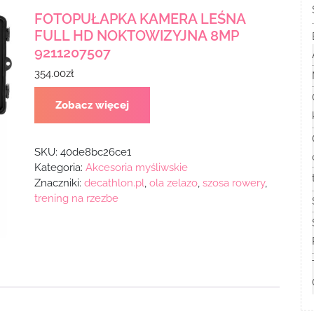
FOTOPUŁAPKA KAMERA LEŚNA
FULL HD NOKTOWIZYJNA 8MP
9211207507
354.00
zł
Zobacz więcej
SKU:
40de8bc26ce1
Kategoria:
Akcesoria myśliwskie
Znaczniki:
decathlon.pl
,
ola zelazo
,
szosa rowery
,
trening na rzezbe