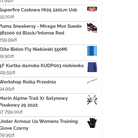
21.99
zł
Superfire Czołowa Hl05 220Lm Usb
55.00
zł
Puma Sneakersy - Mirage Mox Suede
381000 02 Black/Intense Red
259.99
zł
Elite Bidon Fly Niebieski 550Ml
19.90
zł
4F Kurtka damska KUDP003 niebieska
119.59
zł
Workshop Rolka Przednia
94.99
zł
Marin Alpine Trail Xr Satynowy
Piaskowy 29 2022
17 799.00
zł
Under Armour Ua Womens Training
Glove Czarny
69.95
zł