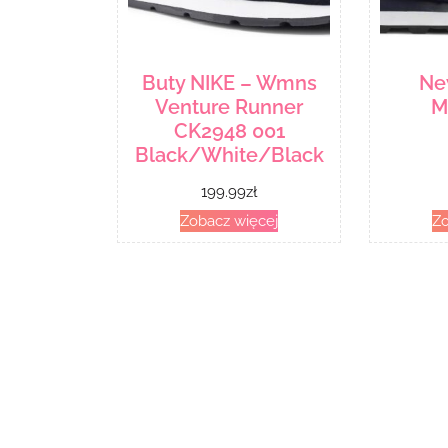
Buty NIKE – Wmns
Ne
Venture Runner
M
CK2948 001
Black/White/Black
199.99
zł
Zobacz więcej
Zo