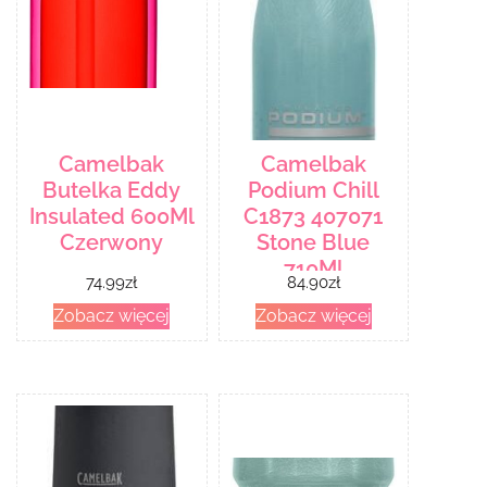
Camelbak
Camelbak
Butelka Eddy
Podium Chill
Insulated 600Ml
C1873 407071
Czerwony
Stone Blue
710Ml
74.99
zł
84.90
zł
Zobacz więcej
Zobacz więcej