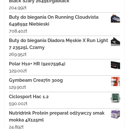
Black Szary 26491Irgablack
204.99
zł
Buty do biegania On Running Cloudvista
6498592 Niebieski
708.40
zł
Buty do biegania Diadora Męskie X Run Light
7 23525L Czarny
269.95
zł
Polar H10+ HR (92075964)
329.00
zł
Gymbeam Crea7In 300g
129.90
zł
Ciclosport Hac 1.2
590.00
zł
Nutridrink Protein preparat odżywczy smak
mokka 4X125ml
24.89
zł