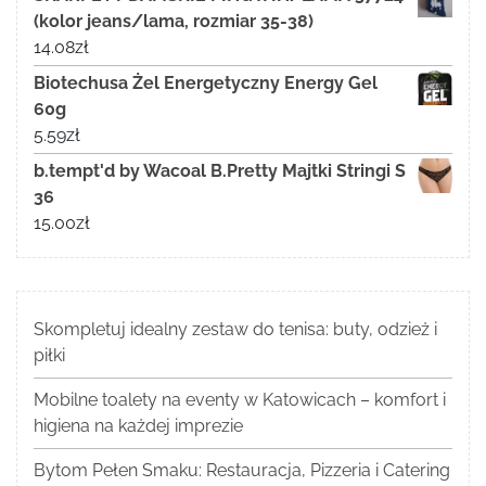
(kolor jeans/lama, rozmiar 35-38)
14.08
zł
Biotechusa Żel Energetyczny Energy Gel
60g
5.59
zł
b.tempt'd by Wacoal B.Pretty Majtki Stringi S
36
15.00
zł
Skompletuj idealny zestaw do tenisa: buty, odzież i
piłki
Mobilne toalety na eventy w Katowicach – komfort i
higiena na każdej imprezie
Bytom Pełen Smaku: Restauracja, Pizzeria i Catering