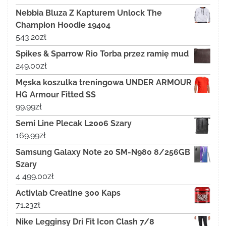
Nebbia Bluza Z Kapturem Unlock The
Champion Hoodie 19404
543.20
zł
Spikes & Sparrow Rio Torba przez ramię mud
249.00
zł
Męska koszulka treningowa UNDER ARMOUR
HG Armour Fitted SS
99.99
zł
Semi Line Plecak L2006 Szary
169.99
zł
Samsung Galaxy Note 20 SM-N980 8/256GB
Szary
4 499.00
zł
Activlab Creatine 300 Kaps
71.23
zł
Nike Legginsy Dri Fit Icon Clash 7/8