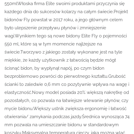
550mlWłoska firma Elite swoimi produktami przyczynia się
każdego dnia do sukcesów kolarzy na całym świecie.Projekt
bidonów Fly powstał w 2017 roku, a jego głównym celem
było ulepszenie przepływu płynów i zmniejszenie
wagi.Wynikiem tego są nowe bidony Elite Fly o pojemności
550 ml, które są w tym momencie najlżejsze na
świecie.Tworzywo z jakiego zostały wykonane jest na tyle
miękkie, że każdy użytkownik z łatwością będzie mógł
ścisnąć bidon, by wypłynął napój, po czym bidon
bezproblemowo powróci do pierwotnego kształtu.Grubość
ścianki to zaledwie 0,6 mm co pozytywnie wpływa na wagę i
elastyczność.Nowy model posiada 20% większą nakrętkę od
pozostałych, co pozwala na łatwiejsze wlewanie płynów, czy
mycie bidonu.Większy ustnik zwiększa ergonomię i łatwość
otwierania/ zamykania podczas jazdy.Średnica wynosząca 74
mm pozwala na umieszczanie bidonu w standardowym
koszyku.Maksymalna temperatura cieczy, jaką można wlać