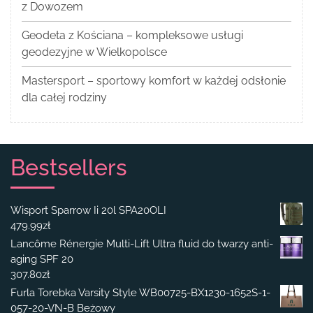
z Dowozem
Geodeta z Kościana – kompleksowe usługi
geodezyjne w Wielkopolsce
Mastersport – sportowy komfort w każdej odsłonie
dla całej rodziny
Bestsellers
Wisport Sparrow Ii 20l SPA20OLI
479.99
zł
Lancôme Rénergie Multi-Lift Ultra fluid do twarzy anti-
aging SPF 20
307.80
zł
Furla Torebka Varsity Style WB00725-BX1230-1652S-1-
057-20-VN-B Beżowy