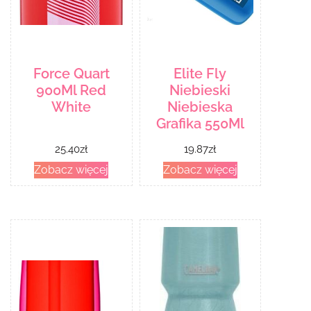
Force Quart
Elite Fly
900Ml Red
Niebieski
White
Niebieska
Grafika 550Ml
25.40
zł
19.87
zł
Zobacz więcej
Zobacz więcej