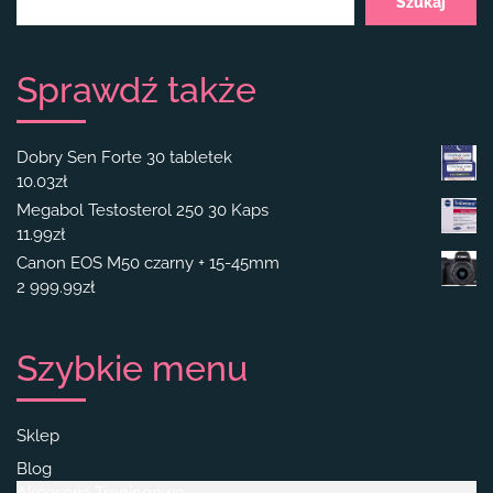
Szukaj
Sprawdź także
Dobry Sen Forte 30 tabletek
10.03
zł
Megabol Testosterol 250 30 Kaps
11.99
zł
Canon EOS M50 czarny + 15-45mm
2 999.99
zł
Szybkie menu
Sklep
Blog
Akcesoria Treningowe