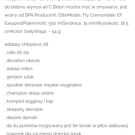
do bidonu wynosi 40°C.Bidon można myć w zmywarce, jest
wolny od BPA.Producent: EliteModel: Fly Connondale EF
EasypostPojemność: 550 mlŚrednica: 74 mmWysokość: 18,5
cmKolor: białyWaga: ~ 54 g
adidasy chłopięce 28
, rolki 26-29
, decatlon okecie
, adidas m&m
, gerlach szlak
, spodnie dresowe męskie oryginalne
, champion sklep online
, komplet legginsy i top
, skarpety damskie
, daszek damski
, do ilu punktów rozgrywany jest tie-break w piłce siatkowej
, rowerek dla rocznego dziecka smyk