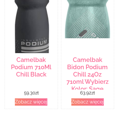
Camelbak
Camelbak
Podium 710Ml
Bidon Podium
Chill Black
Chill 24Oz
710ml Wybierz
Kolor: Sage
59.30
zł
63.92
zł
Perforated
Zobacz więcej
Zobacz więcej