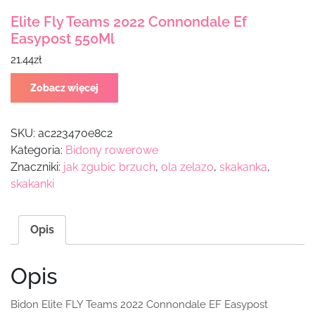
Elite Fly Teams 2022 Connondale Ef
Easypost 550Ml
21.44
zł
Zobacz więcej
SKU:
ac223470e8c2
Kategoria:
Bidony rowerowe
Znaczniki:
jak zgubic brzuch
,
ola zelazo
,
skakanka
,
skakanki
Opis
Opis
Bidon Elite FLY Teams 2022 Connondale EF Easypost