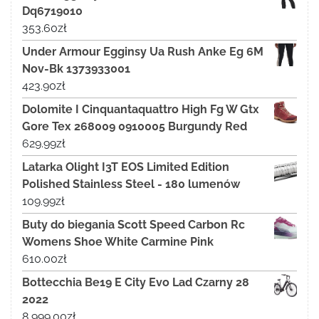
Dq6719010
353.60
zł
Under Armour Egginsy Ua Rush Anke Eg 6M
Nov-Bk 1373933001
423.90
zł
Dolomite I Cinquantaquattro High Fg W Gtx
Gore Tex 268009 0910005 Burgundy Red
629.99
zł
Latarka Olight I3T EOS Limited Edition
Polished Stainless Steel - 180 lumenów
109.99
zł
Buty do biegania Scott Speed Carbon Rc
Womens Shoe White Carmine Pink
610.00
zł
Bottecchia Be19 E City Evo Lad Czarny 28
2022
8 999.00
zł