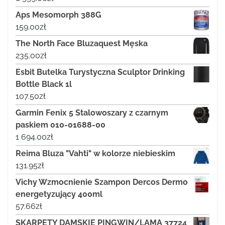
Aps Mesomorph 388G
159.00
zł
The North Face Bluzaquest Męska
235.00
zł
Esbit Butelka Turystyczna Sculptor Drinking
Bottle Black 1l
107.50
zł
Garmin Fenix 5 Stalowoszary z czarnym
paskiem 010-01688-00
1 694.00
zł
Reima Bluza "Vahti" w kolorze niebieskim
131.95
zł
Vichy Wzmocnienie Szampon Dercos Dermo
energetyzujący 400ml
57.66
zł
SKARPETY DAMSKIE PINGWIN/LAMA 37724