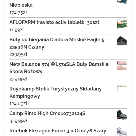
Niebieska
174.75
zł
AFLOFARM travisto activ tabletki 30szt.
11.99
zł
Buty do biegania Diadora Męskie Eagle 5
23536N Czarny
229.95
zł
New Balance 574 WL574SLA Buty Damskie
Skóra Różowy
279.99
zł
Royokamp Stolik Turystyczny Składany
Kempingowy
124.69
zł
Camp Rimo High Cm010732124S
329.99
zł
Reebok Flexagon Force 3 0 Gz0276 Szary