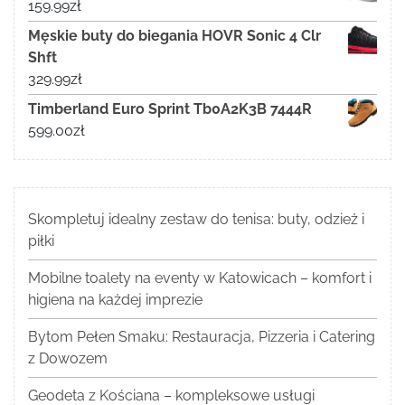
159.99
zł
Męskie buty do biegania HOVR Sonic 4 Clr
Shft
329.99
zł
Timberland Euro Sprint Tb0A2K3B 7444R
599.00
zł
Skompletuj idealny zestaw do tenisa: buty, odzież i
piłki
Mobilne toalety na eventy w Katowicach – komfort i
higiena na każdej imprezie
Bytom Pełen Smaku: Restauracja, Pizzeria i Catering
z Dowozem
Geodeta z Kościana – kompleksowe usługi