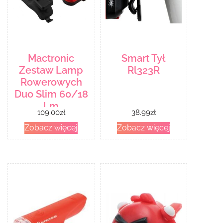
Mactronic
Smart Tył
Zestaw Lamp
Rl323R
Rowerowych
Duo Slim 60/18
Lm
109.00
zł
38.99
zł
Zobacz więcej
Zobacz więcej