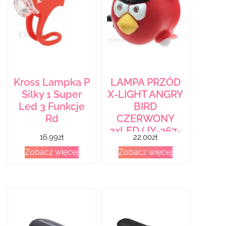
Kross Lampka P
LAMPA PRZÓD
Silky 1 Super
X-LIGHT ANGRY
Led 3 Funkcje
BIRD
Rd
CZERWONY
2xLED (JY-267-
16.99
zł
22.00
zł
N)
Zobacz więcej
Zobacz więcej