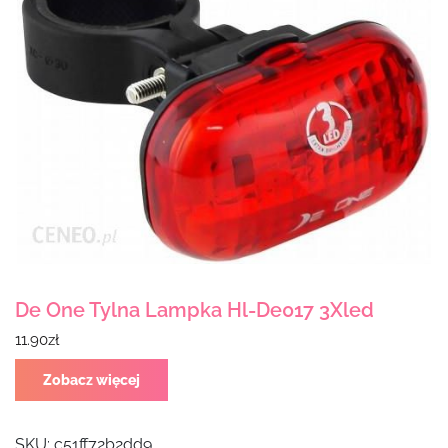
De One Tylna Lampka Hl-De017 3Xled
11.90
zł
Zobacz więcej
SKU:
c51ff72b2dd9