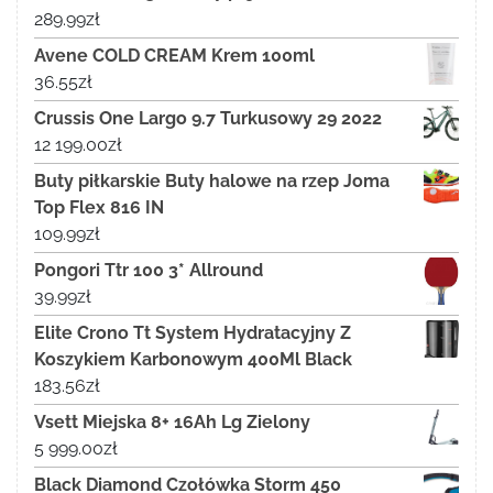
289.99
zł
Avene COLD CREAM Krem 100ml
36.55
zł
Crussis One Largo 9.7 Turkusowy 29 2022
12 199.00
zł
Buty piłkarskie Buty halowe na rzep Joma
Top Flex 816 IN
109.99
zł
Pongori Ttr 100 3* Allround
39.99
zł
Elite Crono Tt System Hydratacyjny Z
Koszykiem Karbonowym 400Ml Black
183.56
zł
Vsett Miejska 8+ 16Ah Lg Zielony
5 999.00
zł
Black Diamond Czołówka Storm 450