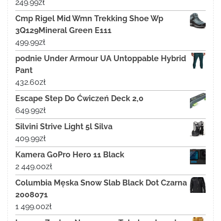
249.99
zł
Cmp Rigel Mid Wmn Trekking Shoe Wp
3Q129Mineral Green E111
499.99
zł
podnie Under Armour UA Untoppable Hybrid
Pant
432.60
zł
Escape Step Do Ćwiczeń Deck 2,0
649.99
zł
Silvini Strive Light 5l Silva
409.99
zł
Kamera GoPro Hero 11 Black
2 449.00
zł
Columbia Męska Snow Slab Black Dot Czarna
2008071
1 499.00
zł