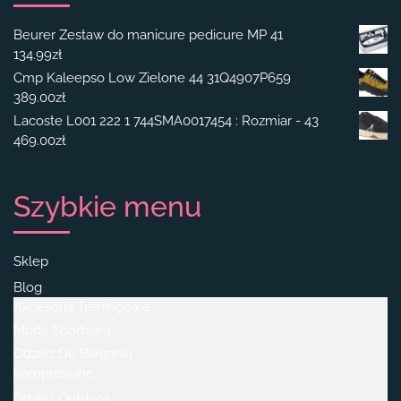
Beurer Zestaw do manicure pedicure MP 41
134.99
zł
Cmp Kaleepso Low Zielone 44 31Q4907P659
389.00
zł
Lacoste L001 222 1 744SMA0017454 : Rozmiar - 43
469.00
zł
Szybkie menu
Sklep
Blog
Akcesoria Treningowe
Moda Sportowa
Odzież Do Biegania
kompresyjne
Odzież Outdoor