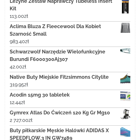
Lezyne Zestaw Naprawczy Tubeless Insert
Kit
113.00
zł
Aclima Bluza Z Fleecewool Dla Kobiet
Szarność Small
983.40
zł
Schwarzwolf Narzędzie Wielofunkcyjne
Burundi F6000300Aj307
42.00
zł
Native Buty Miejskie Fitzsimmons Citylite
319.95
zł
Acodin 15mg 30 tabletek
12.44
zł
Gymrex Atlas Do Ćwiczeń 120 Kg Gr Mg10
2 727.00
zł
Buty piłkarskie Męskie Halówki ADIDAS X
SPEEDFLOW.3 IN GW7489