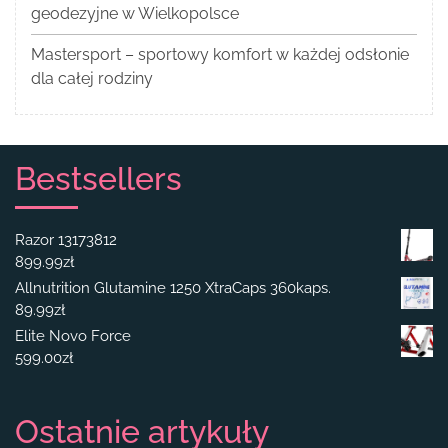
geodezyjne w Wielkopolsce
Mastersport – sportowy komfort w każdej odsłonie
dla całej rodziny
Bestsellers
Razor 13173812
899.99
zł
Allnutrition Glutamine 1250 XtraCaps 360kaps.
89.99
zł
Elite Novo Force
599.00
zł
Ostatnie artykuły