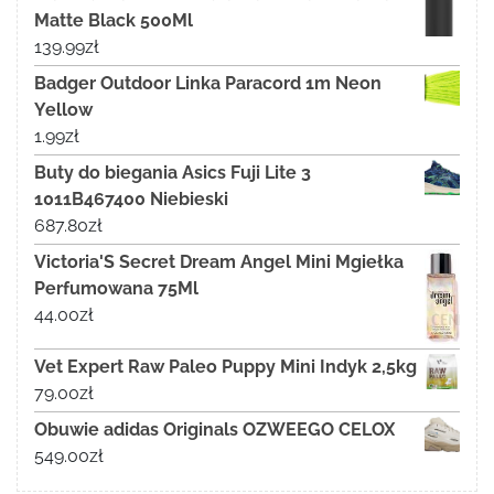
Matte Black 500Ml
139.99
zł
Badger Outdoor Linka Paracord 1m Neon
Yellow
1.99
zł
Buty do biegania Asics Fuji Lite 3
1011B467400 Niebieski
687.80
zł
Victoria'S Secret Dream Angel Mini Mgiełka
Perfumowana 75Ml
44.00
zł
Vet Expert Raw Paleo Puppy Mini Indyk 2,5kg
79.00
zł
Obuwie adidas Originals OZWEEGO CELOX
549.00
zł