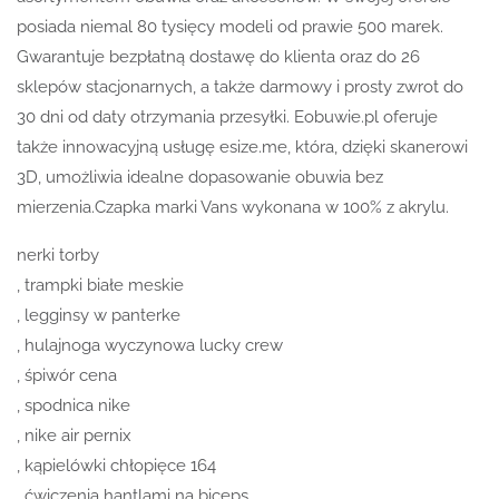
posiada niemal 80 tysięcy modeli od prawie 500 marek.
Gwarantuje bezpłatną dostawę do klienta oraz do 26
sklepów stacjonarnych, a także darmowy i prosty zwrot do
30 dni od daty otrzymania przesyłki. Eobuwie.pl oferuje
także innowacyjną usługę esize.me, która, dzięki skanerowi
3D, umożliwia idealne dopasowanie obuwia bez
mierzenia.Czapka marki Vans wykonana w 100% z akrylu.
nerki torby
, trampki białe meskie
, legginsy w panterke
, hulajnoga wyczynowa lucky crew
, śpiwór cena
, spodnica nike
, nike air pernix
, kąpielówki chłopięce 164
, ćwiczenia hantlami na biceps