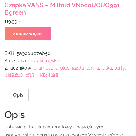
Czapka VANS – Milford VN000UOUO991
Bgreen
119.99
zł
Zobacz więcej
SKU:
5a9c0607eb5d
Kategoria:
Czapki męskie
Znaczników:
brameczka plus
,
jazda konna
,
piłka
,
turfy
,
田崎真珠 買取 四条河原町
Opis
Opis
Eobuwie.pl to sklep internetowy z największym
asortymentem obuwia oraz akcesoriów. W swojej ofercie