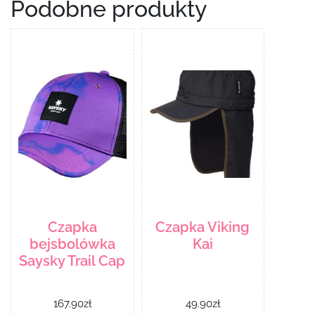
Podobne produkty
Czapka
Czapka Viking
bejsbolówka
Kai
Saysky Trail Cap
167.90
zł
49.90
zł