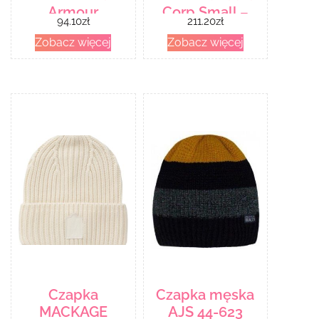
Armour
Corp Small –
94.10
zł
211.20
zł
Hallmark
Zobacz więcej
Zobacz więcej
Czapka
Czapka męska
MACKAGE
AJS 44-623