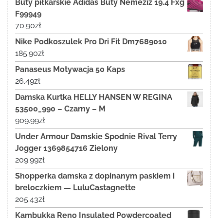
Buty piłkarskie Adidas Buty Nemeziz 19.4 Fxg
F99949
70.90
zł
Nike Podkoszulek Pro Dri Fit Dm7689010
185.90
zł
Panaseus Motywacja 50 Kaps
26.49
zł
Damska Kurtka HELLY HANSEN W REGINA
53500_990 – Czarny – M
909.99
zł
Under Armour Damskie Spodnie Rival Terry
Jogger 1369854716 Zielony
209.99
zł
Shopperka damska z dopinanym paskiem i
breloczkiem — LuluCastagnette
205.43
zł
Kambukka Reno Insulated Powdercoated