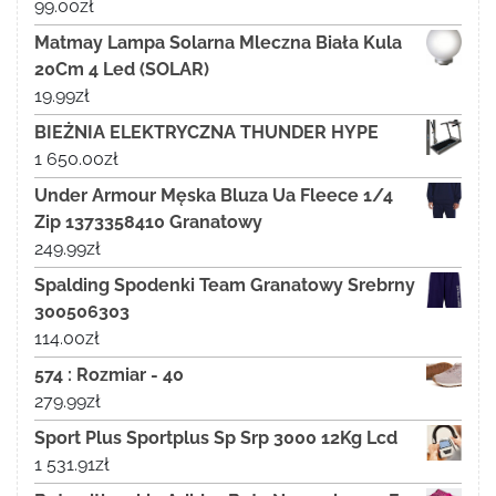
99.00
zł
Matmay Lampa Solarna Mleczna Biała Kula
20Cm 4 Led (SOLAR)
19.99
zł
BIEŻNIA ELEKTRYCZNA THUNDER HYPE
1 650.00
zł
Under Armour Męska Bluza Ua Fleece 1/4
Zip 1373358410 Granatowy
249.99
zł
Spalding Spodenki Team Granatowy Srebrny
300506303
114.00
zł
574 : Rozmiar - 40
279.99
zł
Sport Plus Sportplus Sp Srp 3000 12Kg Lcd
1 531.91
zł