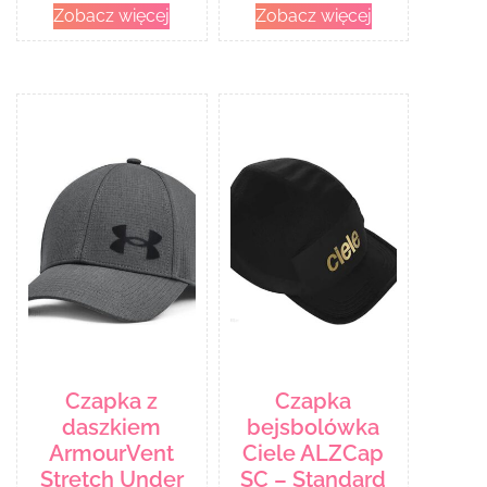
Zobacz więcej
Zobacz więcej
Czapka z
Czapka
daszkiem
bejsbolówka
ArmourVent
Ciele ALZCap
Stretch Under
SC – Standard