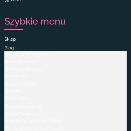
Szybkie menu
Sklep
Blog
Akcesoria Treningowe
Moda Sportowa
Odzież Do Biegania
kompresyjne
Odzież Outdoor
outdoor
trekkingowe
Sporty Drużynowe
Sprzęt Fitness
Rękawiczki, Skarpety, Opaski.
Trendy W Modzie Sportowej