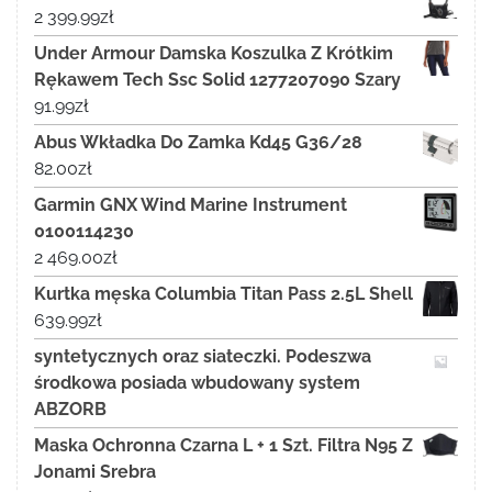
2 399.99
zł
Under Armour Damska Koszulka Z Krótkim
Rękawem Tech Ssc Solid 1277207090 Szary
91.99
zł
Abus Wkładka Do Zamka Kd45 G36/28
82.00
zł
Garmin GNX Wind Marine Instrument
0100114230
2 469.00
zł
Kurtka męska Columbia Titan Pass 2.5L Shell
639.99
zł
syntetycznych oraz siateczki. Podeszwa
środkowa posiada wbudowany system
ABZORB
Maska Ochronna Czarna L + 1 Szt. Filtra N95 Z
Jonami Srebra