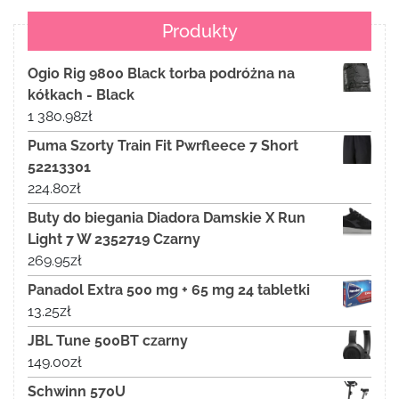
Produkty
Ogio Rig 9800 Black torba podróżna na
kółkach - Black
1 380.98
zł
Puma Szorty Train Fit Pwrfleece 7 Short
52213301
224.80
zł
Buty do biegania Diadora Damskie X Run
Light 7 W 2352719 Czarny
269.95
zł
Panadol Extra 500 mg + 65 mg 24 tabletki
13.25
zł
JBL Tune 500BT czarny
149.00
zł
Schwinn 570U