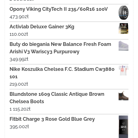
Opony Viking CityTech II 235/60R16 100V
473.90
zł
Activlab Deluxe Gainer 3Kg
110.00
zł
Buty do biegania New Balance Fresh Foam
Arishi V3 Wariscy3 Purpurowy
349.99
zł
Nike Koszulka Chelsea F.C. Stadium Cw3880
101
219.00
zł
Blundstone 1609 Classic Antique Brown
Chelsea Boots
1 115.20
zł
Fitbit Charge 3 Rose Gold Blue Grey
395.00
zł