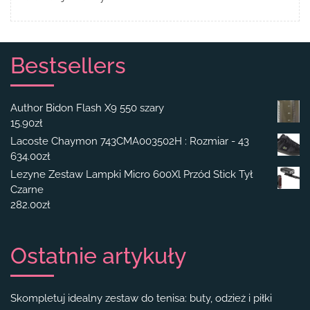
Bestsellers
Author Bidon Flash X9 550 szary
15.90
zł
Lacoste Chaymon 743CMA003502H : Rozmiar - 43
634.00
zł
Lezyne Zestaw Lampki Micro 600Xl Przód Stick Tył
Czarne
282.00
zł
Ostatnie artykuły
Skompletuj idealny zestaw do tenisa: buty, odzież i piłki