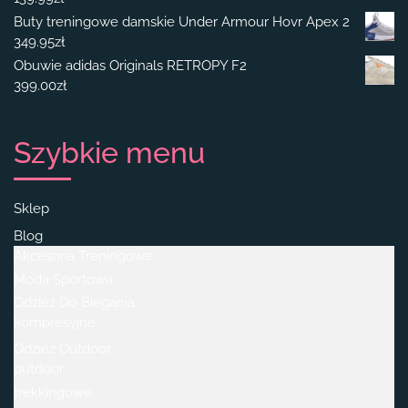
Buty treningowe damskie Under Armour Hovr Apex 2
349.95
zł
Obuwie adidas Originals RETROPY F2
399.00
zł
Szybkie menu
Sklep
Blog
Akcesoria Treningowe
Moda Sportowa
Odzież Do Biegania
kompresyjne
Odzież Outdoor
outdoor
trekkingowe