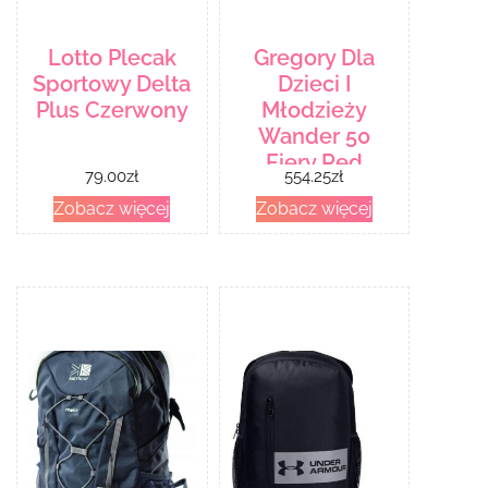
Lotto Plecak
Gregory Dla
Sportowy Delta
Dzieci I
Plus Czerwony
Młodzieży
Wander 50
Fiery Red
79.00
zł
554.25
zł
Zobacz więcej
Zobacz więcej