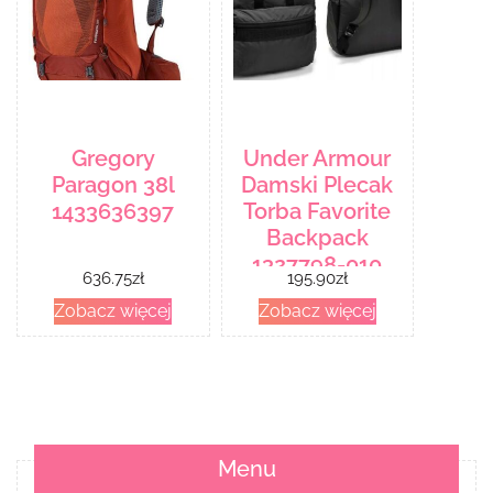
Gregory
Under Armour
Paragon 38l
Damski Plecak
1433636397
Torba Favorite
Backpack
1327798-010
636.75
zł
195.90
zł
Zobacz więcej
Zobacz więcej
Menu