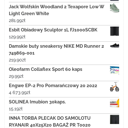
Jack Wolfskin Woodland 2 Texapore Low W
Light Green White
281.99
zł
Esbit Obiadowy Sculptor 1L FJ1000SCBK
129.99
zł
Damskie buty sneakersy NIKE MD Runner 2
749869-001
219.90
zł
Oleofarm Collaflex Sport 60 kaps
29.99
zł
Engwe EP-2 Pro Pomarańczowy 20 2022
4 673.99
zł
SOLINEA Imubion 30kaps.
15.19
zł
INNA TORBA PLECAK DO SAMOLOTU
RYANAIR 40X25X20 BAGAŻ PR T0020