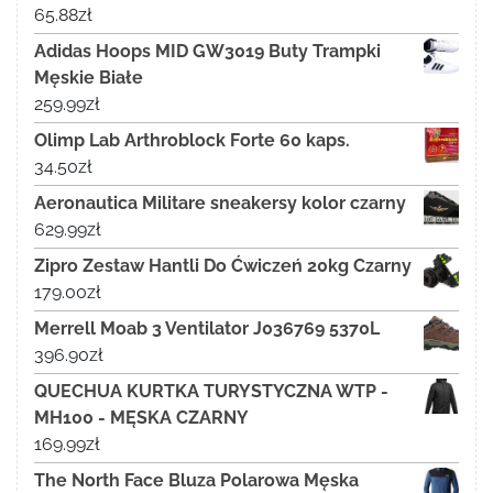
65.88
zł
Adidas Hoops MID GW3019 Buty Trampki
Męskie Białe
259.99
zł
Olimp Lab Arthroblock Forte 60 kaps.
34.50
zł
Aeronautica Militare sneakersy kolor czarny
629.99
zł
Zipro Zestaw Hantli Do Ćwiczeń 20kg Czarny
179.00
zł
Merrell Moab 3 Ventilator J036769 5370L
396.90
zł
QUECHUA KURTKA TURYSTYCZNA WTP -
MH100 - MĘSKA CZARNY
169.99
zł
The North Face Bluza Polarowa Męska