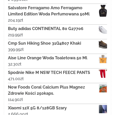
Salvatore Ferragamo Amo Ferragamo
Limited Edition Woda Perfumowana 50Ml
204.19
zł
Buty adidas CONTINENTAL 80 G27706
219.99
zł
Cmp Sun Hiking Shoe 31Q4807 Khaki
399.99
zł
Aise Line Orange Woda Toaletowa 50 Ml
32.30
zł
Spodnie Nike M NSW TECH FEECE PANTS
471.00
zł
Now Foods Coral Calcium Plus Magnez
Zdrowie Kości 250kaps.
114.90
zł
Xiaomi 12X 5G 8/128GB Szary
2 666.00
zł