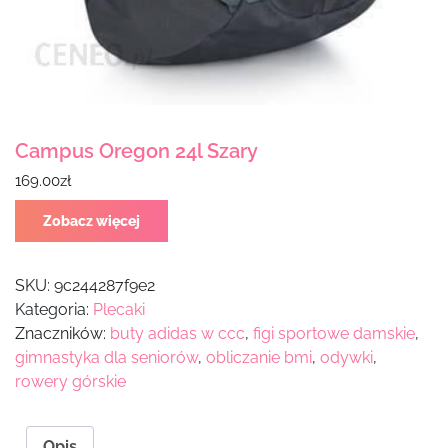
Campus Oregon 24l Szary
169.00
zł
Zobacz więcej
SKU:
9c244287f9e2
Kategoria:
Plecaki
Znaczników:
buty adidas w ccc
,
figi sportowe damskie
,
gimnastyka dla seniorów
,
obliczanie bmi
,
odywki
,
rowery górskie
Opis