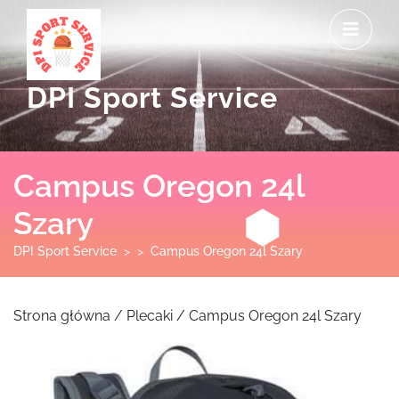
Skip
O
to
M
content
DPI Sport Service
Campus Oregon 24l
Szary
DPI Sport Service
> >
Campus Oregon 24l Szary
Strona główna
/
Plecaki
/ Campus Oregon 24l Szary