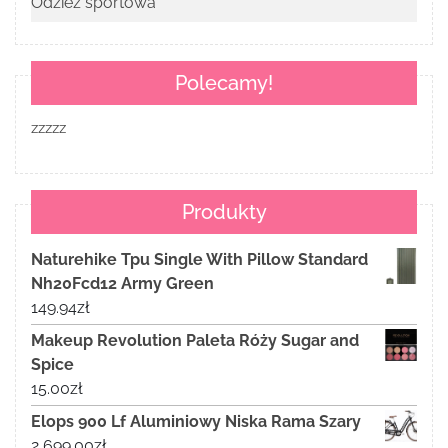
Odzież sportowa
Polecamy!
zzzzz
Produkty
Naturehike Tpu Single With Pillow Standard
Nh20Fcd12 Army Green
149.94
zł
Makeup Revolution Paleta Róży Sugar and
Spice
15.00
zł
Elops 900 Lf Aluminiowy Niska Rama Szary
2 699.00
zł