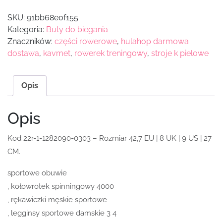
SKU:
91bb68e0f155
Kategoria:
Buty do biegania
Znaczników:
części rowerowe
,
hulahop darmowa
dostawa
,
kavmet
,
rowerek treningowy
,
stroje k pielowe
Opis
Opis
Kod 22r-1-1282090-0303 – Rozmiar 42,7 EU | 8 UK | 9 US | 27
CM.
sportowe obuwie
, kołowrotek spinningowy 4000
, rękawiczki męskie sportowe
, legginsy sportowe damskie 3 4