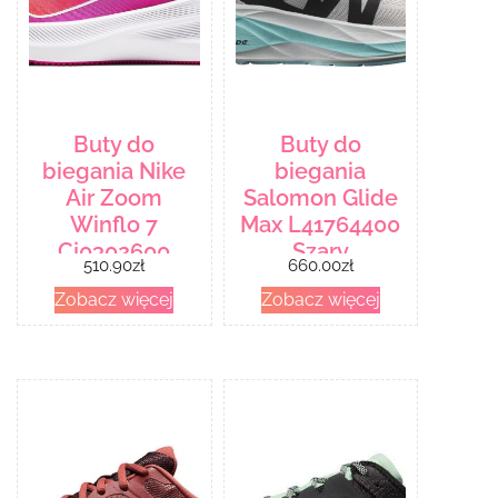
Buty do
Buty do
biegania Nike
biegania
Air Zoom
Salomon Glide
Winflo 7
Max L41764400
Cj0302600
Szary
510.90
zł
660.00
zł
Różowy
Zobacz więcej
Zobacz więcej