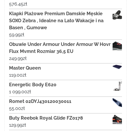
576.45
zł
Klapki Plażowe Premium Damskie Męskie
SOXO Zebra , Idealne na Lato Wakacje i na
Basen , Gumowe
59.99
zł
Obuwie Under Armour Under Armour W Hovr
Flux Mvmnt Rozmiar 36,5 EU
249.99
zł
Master Queen
119.00
zł
Energetic Body E620
1 099.00
zł
Romet 02DYJ430120030011
55.00
zł
Buty Reebok Royal Glide FZ0178
129.99
zł