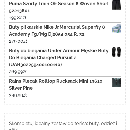
Puma Szorty Train Off Season 8 Woven Short
52213801
199.80
zł
Buty piłkarskie Nike Jr.Mercurial Superfly 8
Academy Fg/Mg Dj2854 054 R. 32
279.00
zł
Buty do biegania Under Armour Męskie Buty
Do Biegania Charged Pursuit 2
(UAR302259400100110)
269.99
zł
Rains Plecak Rolltop Rucksack Mini 13610
Silver Pine
349.99
zł
Skompletuj idealny zestaw do tenisa: buty, odzież i