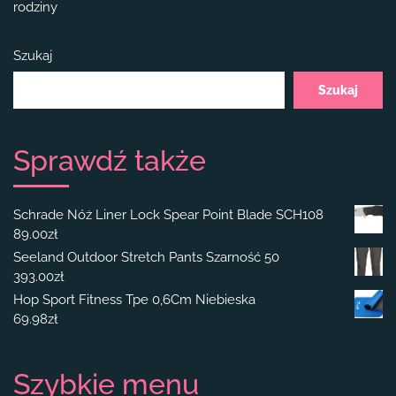
rodziny
Szukaj
Szukaj
Sprawdź także
Schrade Nóż Liner Lock Spear Point Blade SCH108
89.00
zł
Seeland Outdoor Stretch Pants Szarność 50
393.00
zł
Hop Sport Fitness Tpe 0,6Cm Niebieska
69.98
zł
Szybkie menu