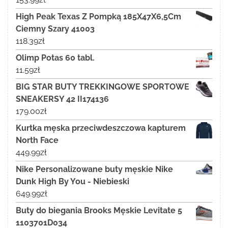
High Peak Texas Z Pompką 185X47X6,5Cm
Ciemny Szary 41003
118.39
zł
Olimp Potas 60 tabl.
11.59
zł
BIG STAR BUTY TREKKINGOWE SPORTOWE
SNEAKERSY 42 II174136
179.00
zł
Kurtka męska przeciwdeszczowa kapturem
North Face
449.99
zł
Nike Personalizowane buty męskie Nike
Dunk High By You - Niebieski
649.99
zł
Buty do biegania Brooks Męskie Levitate 5
1103701D034