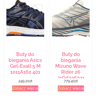
Buty do
Buty do
biegania Asics
biegania
Gel-Exalt 5 M
Mizuno Wave
1011A162 401
Rider 26
J1Gd226321
249.20
zł
779.40
zł
Biały
Zobacz więcej
Zobacz więcej