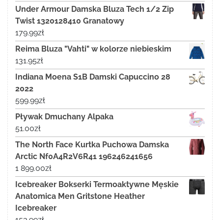
Under Armour Damska Bluza Tech 1/2 Zip
Twist 1320128410 Granatowy
179.99
zł
Reima Bluza "Vahti" w kolorze niebieskim
131.95
zł
Indiana Moena S1B Damski Capuccino 28
2022
599.99
zł
Pływak Dmuchany Alpaka
51.00
zł
The North Face Kurtka Puchowa Damska
Arctic Nf0A4R2V6R41 196246241656
1 899.00
zł
Icebreaker Bokserki Termoaktywne Męskie
Anatomica Men Gritstone Heather
Icebreaker
153.99
zł