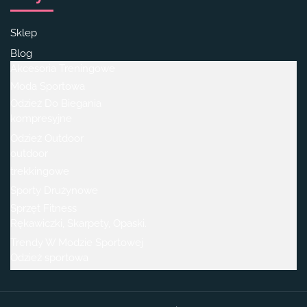
Sklep
Blog
Akcesoria Treningowe
Moda Sportowa
Odzież Do Biegania
kompresyjne
Odzież Outdoor
outdoor
trekkingowe
Sporty Drużynowe
Sprzęt Fitness
Rękawiczki, Skarpety, Opaski.
Trendy W Modzie Sportowej
Odzież sportowa