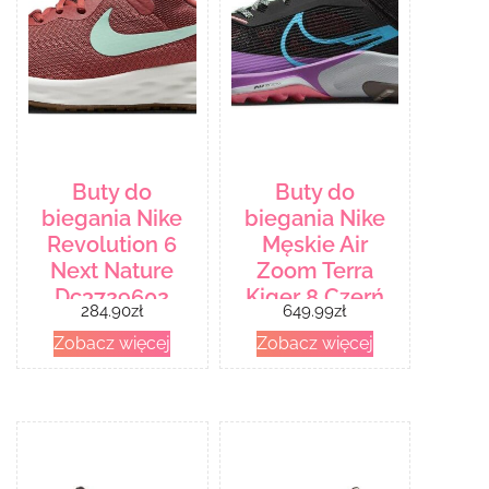
Buty do
Buty do
biegania Nike
biegania Nike
Revolution 6
Męskie Air
Next Nature
Zoom Terra
Dc3729602
Kiger 8 Czerń
284.90
zł
649.99
zł
Czerwony
Zobacz więcej
Zobacz więcej