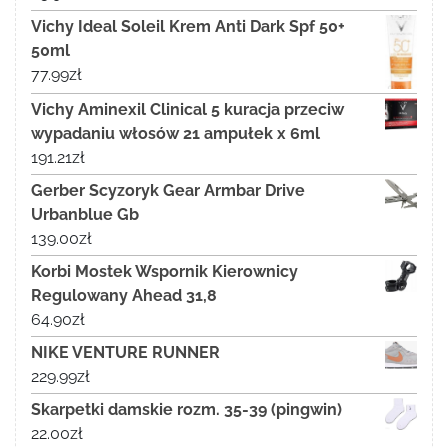
Vichy Ideal Soleil Krem Anti Dark Spf 50+
50ml
77.99
zł
Vichy Aminexil Clinical 5 kuracja przeciw
wypadaniu włosów 21 ampułek x 6ml
191.21
zł
Gerber Scyzoryk Gear Armbar Drive
Urbanblue Gb
139.00
zł
Korbi Mostek Wspornik Kierownicy
Regulowany Ahead 31,8
64.90
zł
NIKE VENTURE RUNNER
229.99
zł
Skarpetki damskie rozm. 35-39 (pingwin)
22.00
zł