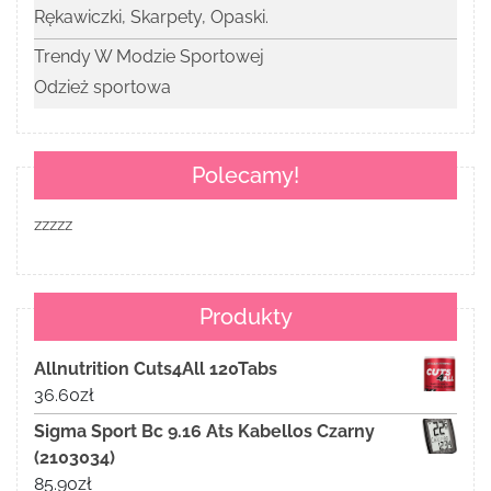
Rękawiczki, Skarpety, Opaski.
Trendy W Modzie Sportowej
Odzież sportowa
Polecamy!
zzzzz
Produkty
Allnutrition Cuts4All 120Tabs
36.60
zł
Sigma Sport Bc 9.16 Ats Kabellos Czarny
(2103034)
85.90
zł