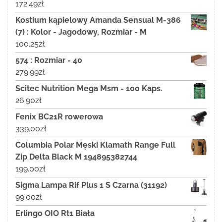
172.49
zł
Kostium kąpielowy Amanda Sensual M-386
(7) : Kolor - Jagodowy, Rozmiar - M
100.25
zł
574 : Rozmiar - 40
279.99
zł
Scitec Nutrition Mega Msm - 100 Kaps.
26.90
zł
Fenix BC21R rowerowa
339.00
zł
Columbia Polar Męski Klamath Range Full
Zip Delta Black M 194895382744
199.00
zł
Sigma Lampa Rif Plus 1 S Czarna (31192)
99.00
zł
Erlingo OIO Rt1 Biała