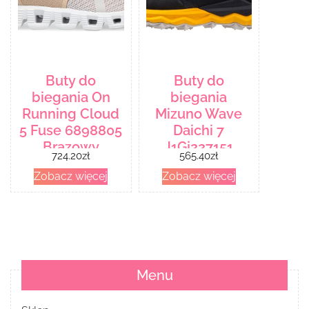
Buty do
Buty do
biegania On
biegania
Running Cloud
Mizuno Wave
5 Fuse 6898805
Daichi 7
Brązowy
J1Gj227151
724.20
zł
565.40
zł
Niebieski
Zobacz więcej
Zobacz więcej
Menu