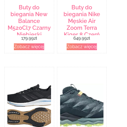
Buty do
Buty do
biegania New
biegania Nike
Balance
Męskie Air
M520Cl7 Czarny
Zoom Terra
Niebieski
Kiger 8 Czerń
179.99
zł
649.99
zł
Zobacz więcej
Zobacz więcej