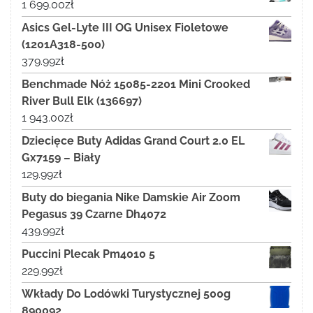
1 699.00
zł
Asics Gel-Lyte III OG Unisex Fioletowe
(1201A318-500)
379.99
zł
Benchmade Nóż 15085-2201 Mini Crooked
River Bull Elk (136697)
1 943.00
zł
Dziecięce Buty Adidas Grand Court 2.0 EL
Gx7159 – Biały
129.99
zł
Buty do biegania Nike Damskie Air Zoom
Pegasus 39 Czarne Dh4072
439.99
zł
Puccini Plecak Pm4010 5
229.99
zł
Wkłady Do Lodówki Turystycznej 500g
890092