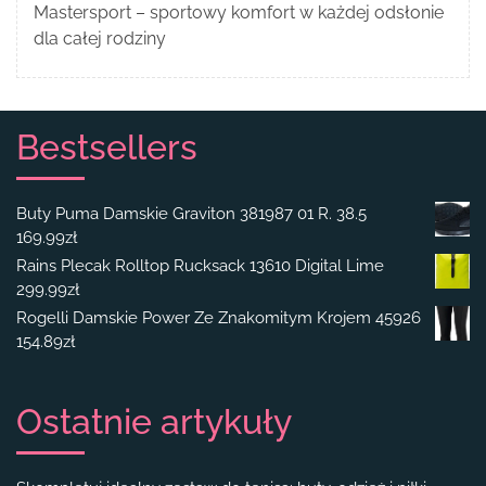
Mastersport – sportowy komfort w każdej odsłonie
dla całej rodziny
Bestsellers
Buty Puma Damskie Graviton 381987 01 R. 38.5
169.99
zł
Rains Plecak Rolltop Rucksack 13610 Digital Lime
299.99
zł
Rogelli Damskie Power Ze Znakomitym Krojem 45926
154.89
zł
Ostatnie artykuły