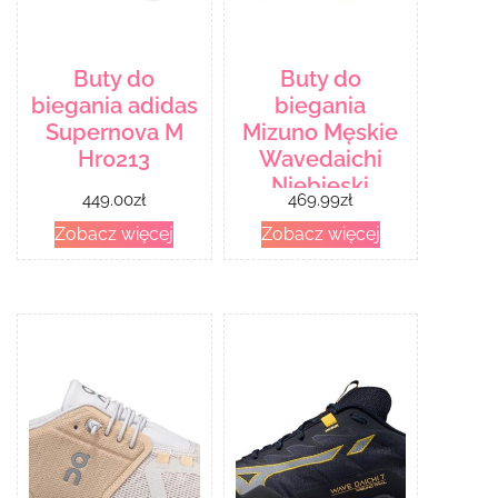
Buty do
Buty do
biegania adidas
biegania
Supernova M
Mizuno Męskie
Hr0213
Wavedaichi
Niebieski
449.00
zł
469.99
zł
Zobacz więcej
Zobacz więcej