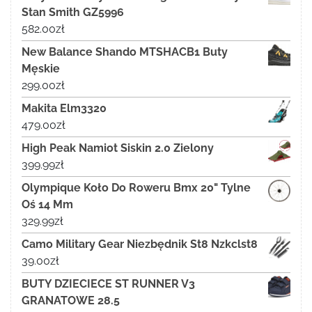
Stan Smith GZ5996
582.00
zł
New Balance Shando MTSHACB1 Buty
Męskie
299.00
zł
Makita Elm3320
479.00
zł
High Peak Namiot Siskin 2.0 Zielony
399.99
zł
Olympique Koło Do Roweru Bmx 20" Tylne
Oś 14 Mm
329.99
zł
Camo Military Gear Niezbędnik St8 Nzkclst8
39.00
zł
BUTY DZIECIECE ST RUNNER V3
GRANATOWE 28.5