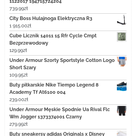
1122017 194715724204
739.99
zł
City Boss Hulajnoga Elektryczna R3
1 915.00
zł
Cube Licznik 14011 15 Rfr Cycle Cmpt
Bezprzewodowy
129.99
zł
Under Armour Szorty Sportstyle Cotton Logo
Short Szary
109.95
zł
Buty piłkarskie Nike Tiempo Legend 8
Academy Tf At6100 004
239.00
zł
Under Armour Męskie Spodnie Ua Rival Flc
Wm Jogger 1373374001 Czarny
279.99
zł
Buty sneakersy adidas Originals x Disney