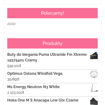
Polecamy!
zzzzz
Produkty
Buty do biegania Puma Ultraride Fm Xtreme
19375401 Czarny
592.10
zł
Optimus Osłona Windfoil Vega
39.89
zł
Ms Energy Neutron N3 White
2 123.00
zł
Hoka One M S Anacapa Low Gtx Czarne