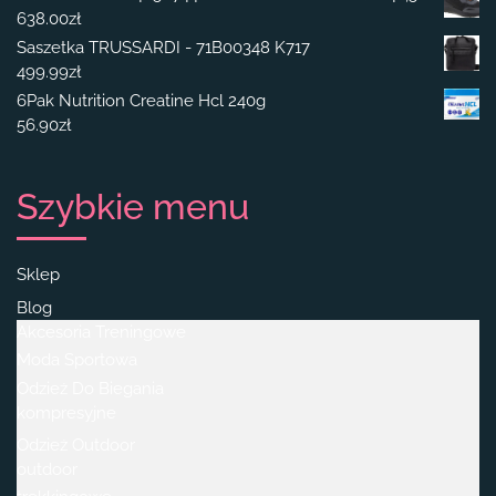
638.00
zł
Saszetka TRUSSARDI - 71B00348 K717
499.99
zł
6Pak Nutrition Creatine Hcl 240g
56.90
zł
Szybkie menu
Sklep
Blog
Akcesoria Treningowe
Moda Sportowa
Odzież Do Biegania
kompresyjne
Odzież Outdoor
outdoor