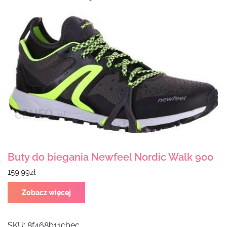
Buty do biegania Newfeel Nordic Walk 900
159.99
zł
Zobacz więcej
SKU:
8f468b11cbec