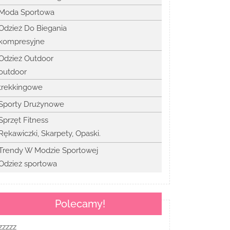
Moda Sportowa
Odzież Do Biegania
kompresyjne
Odzież Outdoor
outdoor
trekkingowe
Sporty Drużynowe
Sprzęt Fitness
Rękawiczki, Skarpety, Opaski.
Trendy W Modzie Sportowej
Odzież sportowa
Polecamy!
zzzzz