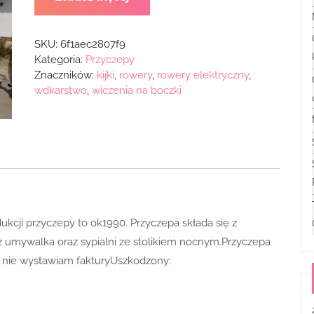
SKU:
6f1aec2807f9
Kategoria:
Przyczepy
Znaczników:
kijki
,
rowery
,
rowery elektryczny
,
wdkarstwo
,
wiczenia na boczki
cji przyczepy to ok1990. Przyczepa składa się z
 z umywalka oraz sypialni ze stolikiem nocnym.Przyczepa
: nie wystawiam fakturyUszkodzony: