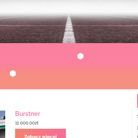
Burstner
11 000.00
zł
Zobacz więcej