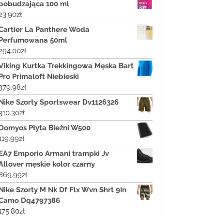
pobudzająca 100 ml
23.90
zł
Cartier La Panthere Woda
Perfumowana 50ml
294.00
zł
Viking Kurtka Trekkingowa Męska Bart
Pro Primaloft Niebieski
379.98
zł
Nike Szorty Sportswear Dv1126326
310.30
zł
Domyos Płyta Bieżni W500
119.99
zł
EA7 Emporio Armani trampki Jv
Allover męskie kolor czarny
869.99
zł
Nike Szorty M Nk Df Flx Wvn Shrt 9In
Camo Dq4797386
175.80
zł