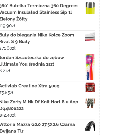
360° Butelka Termiczna 360 Degrees
Vacuum Insulated Stainless Sip 1l
Zielony Żółty
119.90
zł
Buty do biegania Nike Kolce Zoom
Rival S 9 Biały
271.60
zł
Jordan Szczoteczka do zębów
Ultimate You średnia 1szt
8.21
zł
Activlab Creatine Xtra 500g
75.85
zł
Nike Zorty M Nk Df Knit Hort 6 0 Aop
Dq4806222
192.40
zł
Vittoria Mazza G2.0 27,5X2.6 Czarna
Zwijana Tlr