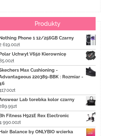
Produkty
Nothing Phone 1 12/256GB Czarny
2 619.00
zł
Polar Uchwyt V650 Kierownicę
85.00
zł
Skechers Max Cushioning -
Advantageous 220389-BBK : Rozmiar -
46
417.00
zł
Answear Lab torebka kolor czarny
289.99
zł
Bh Fitness H921E Rex Electronic
4 990.00
zł
Hair Balance by ONLYBIO wcierka