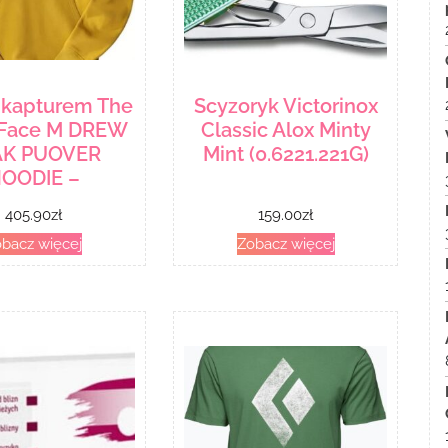
 kapturem The
Scyzoryk Victorinox
 Face M DREW
Classic Alox Minty
AK PUOVER
Mint (0.6221.221G)
OODIE –
405.90
zł
159.00
zł
bacz więcej
Zobacz więcej