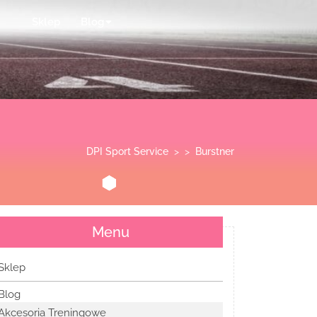
Sklep
Blog
DPI Sport Service
> >
Burstner
Menu
Sklep
Blog
Akcesoria Treningowe