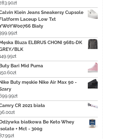
283.90
zł
Calvin Klein Jeans Sneakersy Cupsole
Flatform Laceup Low Txt
YW0YW00766 Biały
399.99
zł
Męska Bluza ELBRUS CHONI 9681-DK
GREY/BLK
149.99
zł
Buty Bari Mid Puma
150.60
zł
Nike Buty męskie Nike Air Max 90 -
Szary
699.99
zł
Camry CR 2021 biała
96.00
zł
Odżywka białkowa Be Keto Whey
Isolate + Mct - 300g
87.99
zł