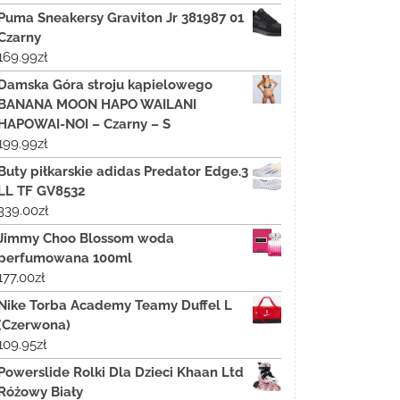
Puma Sneakersy Graviton Jr 381987 01
Czarny
169.99
zł
Damska Góra stroju kąpielowego
BANANA MOON HAPO WAILANI
HAPOWAI-NOI – Czarny – S
199.99
zł
Buty piłkarskie adidas Predator Edge.3
LL TF GV8532
339.00
zł
Jimmy Choo Blossom woda
perfumowana 100ml
177.00
zł
Nike Torba Academy Teamy Duffel L
(Czerwona)
109.95
zł
Powerslide Rolki Dla Dzieci Khaan Ltd
Różowy Biały