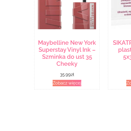
Maybelline New York
SIKATR
Superstay Vinyl Ink –
plas
Szminka do ust 35
5x
Cheeky
35.99
zł
Zobacz więcej
Zo