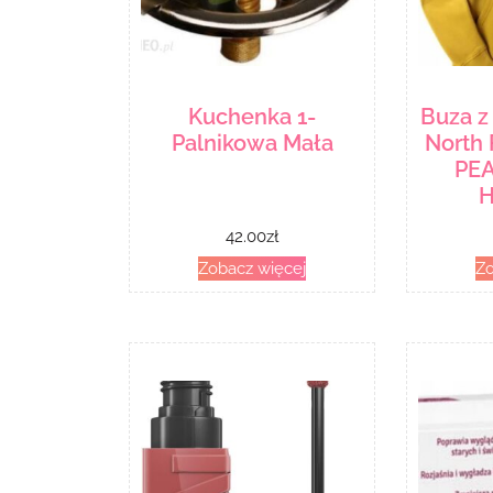
Kuchenka 1-
Buza z
Palnikowa Mała
North
PE
H
42.00
zł
Zobacz więcej
Zo