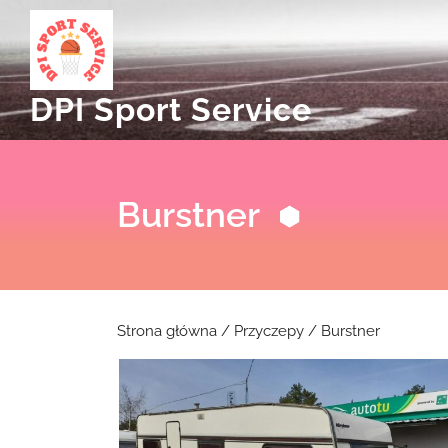
Skip
to
content
DPI Sport Service
Burstner
Strona główna
/
Przyczepy
/ Burstner