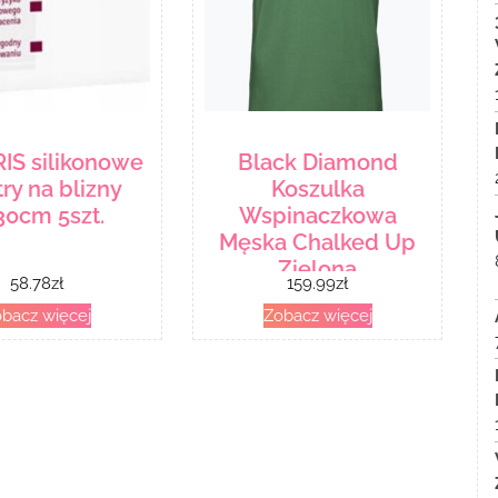
IS silikonowe
Black Diamond
try na blizny
Koszulka
30cm 5szt.
Wspinaczkowa
Męska Chalked Up
Zielona
58.78
zł
159.99
zł
Apuo953050Lrg1
bacz więcej
Zobacz więcej
793661530084