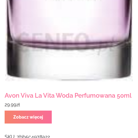
Avon Viva La Vita Woda Perfumowana 50ml
29.99
zł
Zobacz więcej
SKU:
7bb5c4978a22