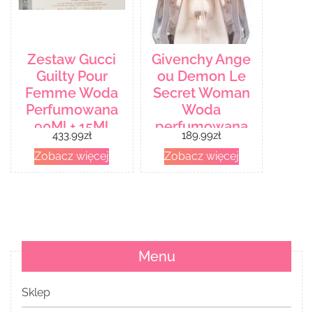
Zestaw Gucci
Givenchy Ange
Guilty Pour
ou Demon Le
Femme Woda
Secret Woman
Perfumowana
Woda
90Ml + 15Ml
perfumowana
433.99
zł
189.99
zł
30ml spray
Zobacz więcej
Zobacz więcej
Menu
Sklep