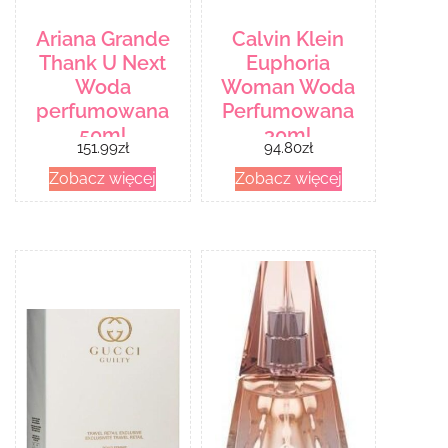
Ariana Grande
Calvin Klein
Thank U Next
Euphoria
Woda
Woman Woda
perfumowana
Perfumowana
50ml
30ml
151.99
zł
94.80
zł
Zobacz więcej
Zobacz więcej