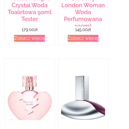
Crystal Woda
London Woman
Toaletowa 90ml
Woda
Tester
Perfumowana
100ml
179.00
zł
145.00
zł
Zobacz więcej
Zobacz więcej