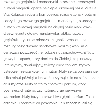
różowego grejpfruta i mandarynki, otoczone kremowymi
nutami magnolii, oparte na ciepłej drzewnej bazie. Viva La
Vita!Kobieca, radosna kompozycja, rozświetlona kroplami
soczystego różowego grejpfruta i mandarynki, o uroczych
nutach kremowej magnolii, na ciepłej bazie waniliowo-
drzewnej.nuty głowy: mandarynka, jabłko, różowy
grejpfrutnuty serca: mimoza, magnolia, zroszone płatki
różnuty bazy: drewno sandałowe, kaszmir, waniliaCo
oznaczają poszczególne rodzaje nut zapachowych?Nuty
głowy to zapach, który dociera do Ciebie jako pierwszy.
Intensywny, dominujący, świeży, choć całkiem szybko
ustępuje miejsca kolejnym nutom.Nuty serca pojawiają się
kilka minut później, a ich woń utrzymuje się na skórze przez
dłuższy czas. Nuty serca to charakter perfum, który
poznajesz chwilę po zachłyśnięciu się pierwszym
wrażeniem.Nuty bazy to prawdziwa głębia perfum. To, co
drzemie u podstaw ich powstania. Ten zapach budzi się