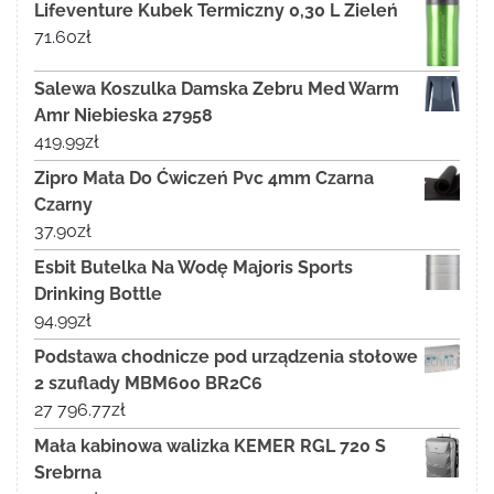
Lifeventure Kubek Termiczny 0,30 L Zieleń
71.60
zł
Salewa Koszulka Damska Zebru Med Warm
Amr Niebieska 27958
419.99
zł
Zipro Mata Do Ćwiczeń Pvc 4mm Czarna
Czarny
37.90
zł
Esbit Butelka Na Wodę Majoris Sports
Drinking Bottle
94.99
zł
Podstawa chodnicze pod urządzenia stołowe
2 szuflady MBM600 BR2C6
27 796.77
zł
Mała kabinowa walizka KEMER RGL 720 S
Srebrna