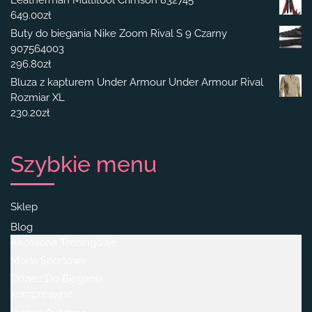
649.00
zł
Buty do biegania Nike Zoom Rival S 9 Czarny
907564003
296.80
zł
Bluza z kapturem Under Armour Under Armour Rival
Rozmiar XL
230.20
zł
Szybkie menu
Sklep
Blog
Akcesoria Treningowe
Moda Sportowa
Odzież Do Biegania
kompresyjne