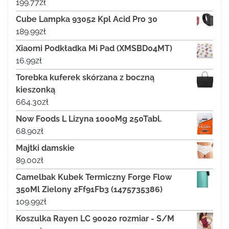
199.77
zł
Cube Lampka 93052 Kpl Acid Pro 30
189.99
zł
Xiaomi Podkładka Mi Pad (XMSBD04MT)
16.99
zł
Torebka kuferek skórzana z boczną
kieszonką
664.30
zł
Now Foods L Lizyna 1000Mg 250Tabl.
68.90
zł
Majtki damskie
89.00
zł
Camelbak Kubek Termiczny Forge Flow
350Ml Zielony 2Ff91Fb3 (1475735386)
109.99
zł
Koszulka Rayen LC 90020 rozmiar - S/M