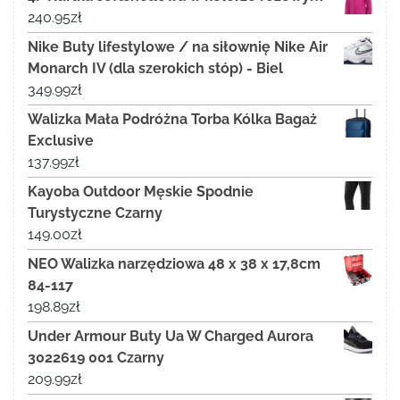
240.95
zł
Nike Buty lifestylowe / na siłownię Nike Air
Monarch IV (dla szerokich stóp) - Biel
349.99
zł
Walizka Mała Podróżna Torba Kólka Bagaż
Exclusive
137.99
zł
Kayoba Outdoor Męskie Spodnie
Turystyczne Czarny
149.00
zł
NEO Walizka narzędziowa 48 x 38 x 17,8cm
84-117
198.89
zł
Under Armour Buty Ua W Charged Aurora
3022619 001 Czarny
209.99
zł