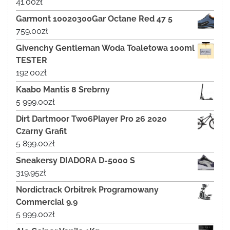
41.00
zł
Garmont 10020300Gar Octane Red 47 5
759.00
zł
Givenchy Gentleman Woda Toaletowa 100ml
TESTER
192.00
zł
Kaabo Mantis 8 Srebrny
5 999.00
zł
Dirt Dartmoor Two6Player Pro 26 2020
Czarny Grafit
5 899.00
zł
Sneakersy DIADORA D-5000 S
319.95
zł
Nordictrack Orbitrek Programowany
Commercial 9.9
5 999.00
zł