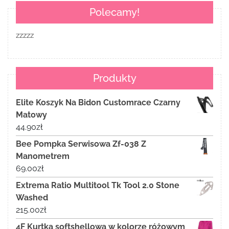
Polecamy!
zzzzz
Produkty
Elite Koszyk Na Bidon Customrace Czarny
Matowy
44.90
zł
Bee Pompka Serwisowa Zf-038 Z
Manometrem
69.00
zł
Extrema Ratio Multitool Tk Tool 2.0 Stone
Washed
215.00
zł
4F Kurtka softshellowa w kolorze różowym