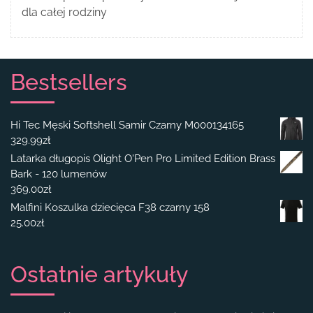
dla całej rodziny
Bestsellers
Hi Tec Męski Softshell Samir Czarny M000134165
329.99
zł
Latarka długopis Olight O'Pen Pro Limited Edition Brass
Bark - 120 lumenów
369.00
zł
Malfini Koszulka dziecięca F38 czarny 158
25.00
zł
Ostatnie artykuły