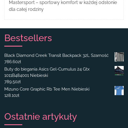
Mastersport – sportowy komfort w każdej odsłonie
dla całej rodziny
Bestsellers
Black Diamond Creek Transit Backpack 32L Szarność
786.60
zł
Buty do biegania Asics Gel-Cumulus 24 Gtx
1011B484001 Niebieski
789.50
zł
Mizuno Core Graphic Rb Tee Men Niebieski
128.10
zł
Ostatnie artykuły