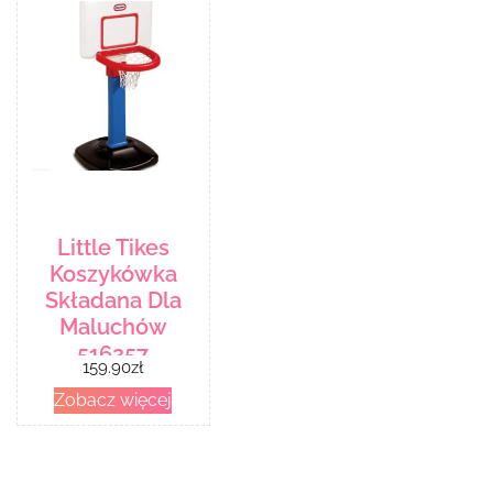
Little Tikes
Koszykówka
Składana Dla
Maluchów
516257
159.90
zł
Zobacz więcej