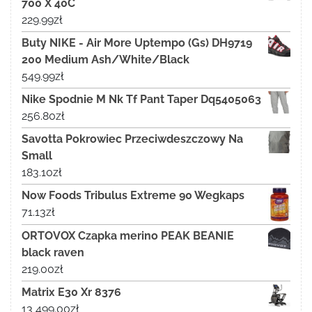
700 X 40C
229.99
zł
Buty NIKE - Air More Uptempo (Gs) DH9719
200 Medium Ash/White/Black
549.99
zł
Nike Spodnie M Nk Tf Pant Taper Dq5405063
256.80
zł
Savotta Pokrowiec Przeciwdeszczowy Na
Small
183.10
zł
Now Foods Tribulus Extreme 90 Wegkaps
71.13
zł
ORTOVOX Czapka merino PEAK BEANIE
black raven
219.00
zł
Matrix E30 Xr 8376
13 499.00
zł