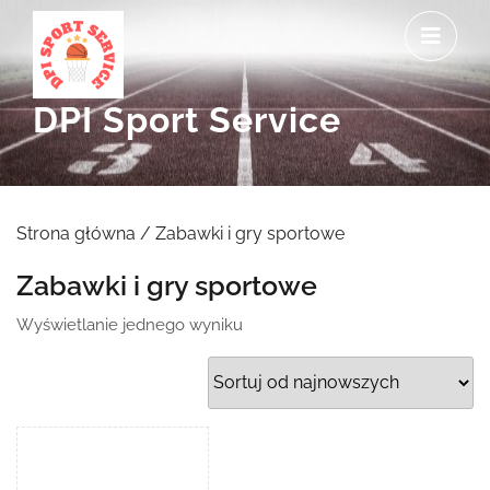
Skip
O
to
M
content
DPI Sport Service
Strona główna
/ Zabawki i gry sportowe
Zabawki i gry sportowe
Wyświetlanie jednego wyniku