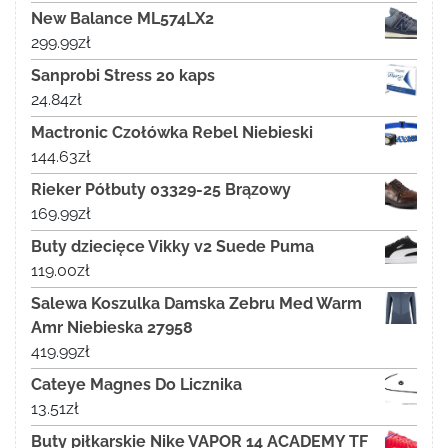
New Balance ML574LX2
299.99
zł
Sanprobi Stress 20 kaps
24.84
zł
Mactronic Czołówka Rebel Niebieski
144.63
zł
Rieker Półbuty 03329-25 Brązowy
169.99
zł
Buty dziecięce Vikky v2 Suede Puma
119.00
zł
Salewa Koszulka Damska Zebru Med Warm
Amr Niebieska 27958
419.99
zł
Cateye Magnes Do Licznika
13.51
zł
Buty piłkarskie Nike VAPOR 14 ACADEMY TF