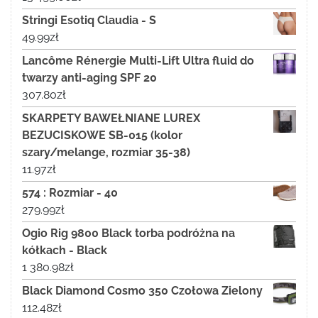
Stringi Esotiq Claudia - S
49.99
zł
Lancôme Rénergie Multi-Lift Ultra fluid do
twarzy anti-aging SPF 20
307.80
zł
SKARPETY BAWEŁNIANE LUREX
BEZUCISKOWE SB-015 (kolor
szary/melange, rozmiar 35-38)
11.97
zł
574 : Rozmiar - 40
279.99
zł
Ogio Rig 9800 Black torba podróżna na
kółkach - Black
1 380.98
zł
Black Diamond Cosmo 350 Czołowa Zielony
112.48
zł