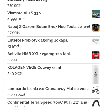
719.99
zł
Viamare Alu S 330
4 999.00
zł
Nabój Z Gazem Butan En17 Neo Tools 20-036
37.99
zł
Enterol Probiotyk 250mg 10kaps.
13.52
zł
Activita HMB XXL 1250mg 120 tabl.
55.99
zł
KOLAGEN VEGE Colway 95ml
349.00
zł
Lombardo Ischia 2.0 Granatowy Mat 20 2022
5 299.00
zł
Continental Terra Speed 700C Pt Tr Zwijana