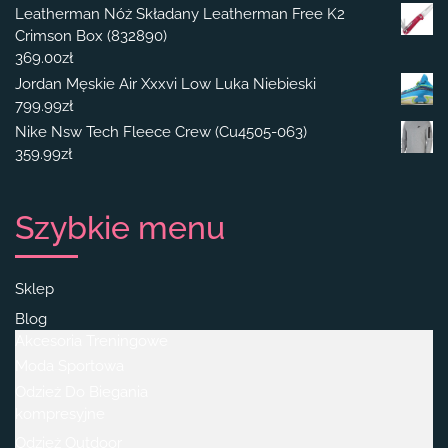
Leatherman Nóż Składany Leatherman Free K2
Crimson Box (832890)
369.00
zł
Jordan Męskie Air Xxxvi Low Luka Niebieski
799.99
zł
Nike Nsw Tech Fleece Crew (Cu4505-063)
359.99
zł
Szybkie menu
Sklep
Blog
Akcesoria Treningowe
Moda Sportowa
Odzież Do Biegania
kompresyjne
Odzież Outdoor