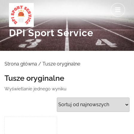
Skip
O
to
M
content
DPI Sport Service
Strona główna
/ Tusze oryginalne
Tusze oryginalne
Wyświetlanie jednego wyniku