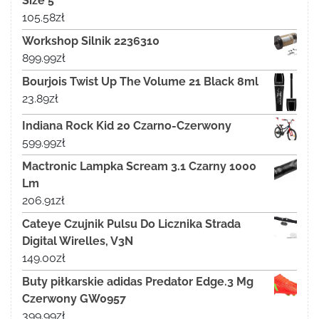
Size 5
105.58
zł
Workshop Silnik 2236310
899.99
zł
Bourjois Twist Up The Volume 21 Black 8ml
23.89
zł
Indiana Rock Kid 20 Czarno-Czerwony
599.99
zł
Mactronic Lampka Scream 3.1 Czarny 1000
Lm
206.91
zł
Cateye Czujnik Pulsu Do Licznika Strada
Digital Wirelles, V3N
149.00
zł
Buty piłkarskie adidas Predator Edge.3 Mg
Czerwony GW0957
399.99
zł