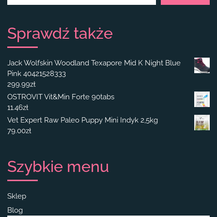
Sprawdź także
Jack Wolfskin Woodland Texapore Mid K Night Blue
Pink 40421528333
299.99
zł
OSTROVIT Vit&Min Forte 90tabs
11.46
zł
Vet Expert Raw Paleo Puppy Mini Indyk 2,5kg
79.00
zł
Szybkie menu
Sklep
Blog