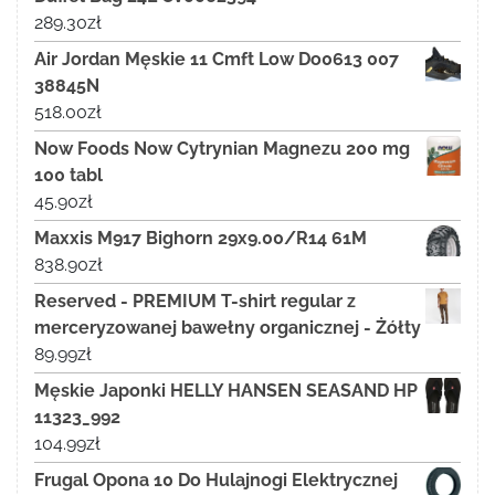
289.30
zł
Air Jordan Męskie 11 Cmft Low Do0613 007
38845N
518.00
zł
Now Foods Now Cytrynian Magnezu 200 mg
100 tabl
45.90
zł
Maxxis M917 Bighorn 29x9.00/R14 61M
838.90
zł
Reserved - PREMIUM T-shirt regular z
merceryzowanej bawełny organicznej - Żółty
89.99
zł
Męskie Japonki HELLY HANSEN SEASAND HP
11323_992
104.99
zł
Frugal Opona 10 Do Hulajnogi Elektrycznej