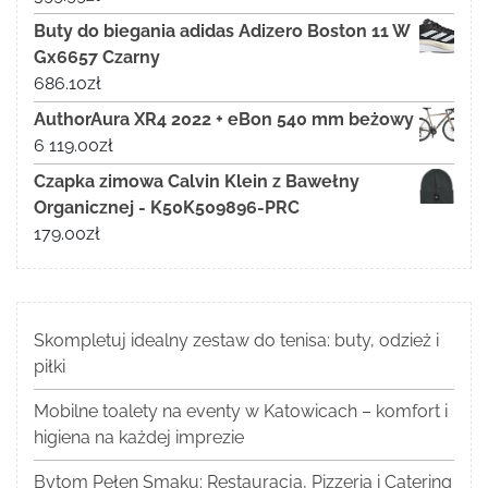
Buty do biegania adidas Adizero Boston 11 W
Gx6657 Czarny
686.10
zł
AuthorAura XR4 2022 + eBon 540 mm beżowy
6 119.00
zł
Czapka zimowa Calvin Klein z Bawełny
Organicznej - K50K509896-PRC
179.00
zł
Skompletuj idealny zestaw do tenisa: buty, odzież i
piłki
Mobilne toalety na eventy w Katowicach – komfort i
higiena na każdej imprezie
Bytom Pełen Smaku: Restauracja, Pizzeria i Catering