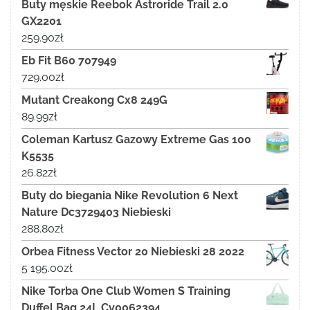
Buty męskie Reebok Astroride Trail 2.0
GX2201
259.90
zł
Eb Fit B60 707949
729.00
zł
Mutant Creakong Cx8 249G
89.99
zł
Coleman Kartusz Gazowy Extreme Gas 100
K5535
26.82
zł
Buty do biegania Nike Revolution 6 Next
Nature Dc3729403 Niebieski
288.80
zł
Orbea Fitness Vector 20 Niebieski 28 2022
5 195.00
zł
Nike Torba One Club Women S Training
Duffel Bag 24L Cv0062394