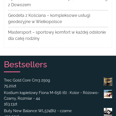
z Dowozem
Geodeta z Kościana – kompleksowe usługi
geodezyjne w Wielkopolsce
Mastersport – sportowy komfort w każdej odsłonie
dla całej rodziny
Bestsellers
Trec Gold Core Cm3 250g
75.20
zł
Kostium kąpielowy Fiona M-656 (6) : Kolor - Różowo-
Czarny, Rozmiar - 44
163.13
zł
Buty New Balance WL574BI2 - czarne