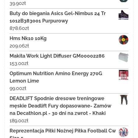
39.90
zł
Buty do biegania Asics Gel-Nimbus 24 Tr
1012B383001 Purpurowy
878.60
zł
Hms Nk10 10Kg
209.06
zł
Makita Work Light Diffuser GM00002286
153.00
zł
Optimum Nutrition Amino Energy 270G
Lemon Lime
99.00
zł
DEADLIFT Spodnie dresowe treningowe
męskie Deadlift Fury dopasowane- Zamów
na Decathlon.pl - 30 dni na zwrot - Khaki
189.00
zł
Reprezentacja Piłki Nożnej Piłka Football Cw