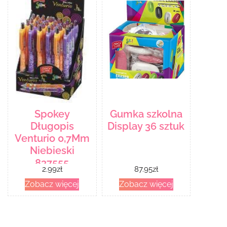
Spokey
Gumka szkolna
Długopis
Display 36 sztuk
Venturio 0,7Mm
Niebieski
837555
2.99
zł
87.95
zł
Zobacz więcej
Zobacz więcej