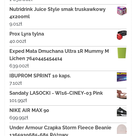
Nutridrink Juice Style smak truskawkowy
4x200ml
9.01
zł
Prox Lyra tylna
40.00
zł
Exped Mata Dmuchana Ultra 1R Mummy M
Lichen 7640445454414
639.00
zł
IBUPROM SPRINT 10 kaps.
7.10
zł
Sandały LASOCKI - WI16-CINEY-03 Pink
101.99
zł
NIKE AIR MAX 90
699.99
zł
Under Armour Czapka Storm Fleece Beanie
1365930685-685 Różowy