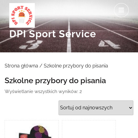
Skip
O
to
M
content
DPI Sport Service
Strona główna
/ Szkolne przybory do pisania
Szkolne przybory do pisania
Posortowane
Wyświetlanie wszystkich wyników: 2
według
najnowszych