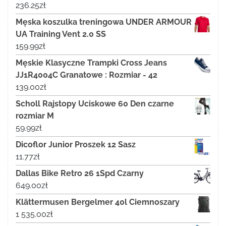
236.25
zł
Męska koszulka treningowa UNDER ARMOUR
UA Training Vent 2.0 SS
159.99
zł
Męskie Klasyczne Trampki Cross Jeans
JJ1R4004C Granatowe : Rozmiar - 42
139.00
zł
Scholl Rajstopy Uciskowe 60 Den czarne
rozmiar M
59.99
zł
Dicoflor Junior Proszek 12 Sasz
11.77
zł
Dallas Bike Retro 26 1Spd Czarny
649.00
zł
Klättermusen Bergelmer 40l Ciemnoszary
1 535.00
zł