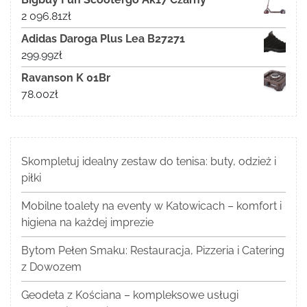
2 096.81
zł
Adidas Daroga Plus Lea B27271
299.99
zł
Ravanson K 01Br
78.00
zł
Skompletuj idealny zestaw do tenisa: buty, odzież i
piłki
Mobilne toalety na eventy w Katowicach – komfort i
higiena na każdej imprezie
Bytom Pełen Smaku: Restauracja, Pizzeria i Catering
z Dowozem
Geodeta z Kościana – kompleksowe usługi