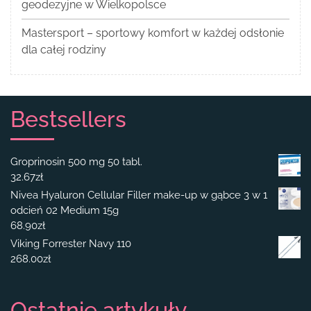
geodezyjne w Wielkopolsce
Mastersport – sportowy komfort w każdej odsłonie
dla całej rodziny
Bestsellers
Groprinosin 500 mg 50 tabl.
32.67
zł
Nivea Hyaluron Cellular Filler make-up w gąbce 3 w 1
odcień 02 Medium 15g
68.90
zł
Viking Forrester Navy 110
268.00
zł
Ostatnie artykuły