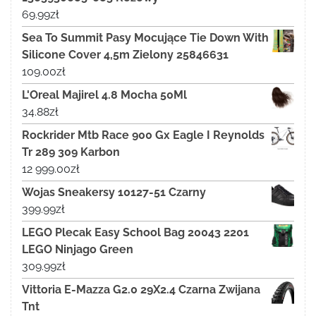
69.99
zł
Sea To Summit Pasy Mocujące Tie Down With
Silicone Cover 4,5m Zielony 25846631
109.00
zł
L'Oreal Majirel 4.8 Mocha 50Ml
34.88
zł
Rockrider Mtb Race 900 Gx Eagle I Reynolds
Tr 289 309 Karbon
12 999.00
zł
Wojas Sneakersy 10127-51 Czarny
399.99
zł
LEGO Plecak Easy School Bag 20043 2201
LEGO Ninjago Green
309.99
zł
Vittoria E-Mazza G2.0 29X2.4 Czarna Zwijana
Tnt