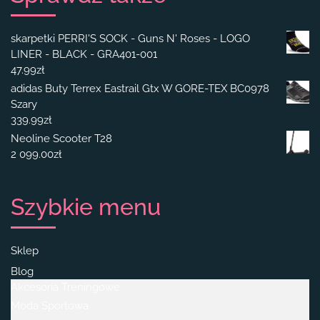
skarpetki PERRI'S SOCK - Guns N' Roses - LOGO
LINER - BLACK - GRA401-001
47.99
zł
adidas Buty Terrex Eastrail Gtx W GORE-TEX BC0978
Szary
339.99
zł
Neoline Scooter T28
2 099.00
zł
Szybkie menu
Sklep
Blog
Akcesoria Treningowe
Moda Sportowa