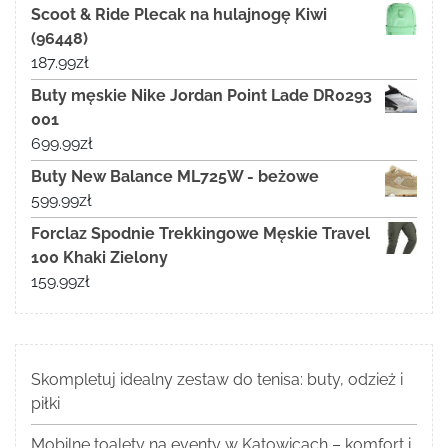
Scoot & Ride Plecak na hulajnogę Kiwi
(96448)
187.99
zł
Buty męskie Nike Jordan Point Lade DR0293
001
699.99
zł
Buty New Balance ML725W - beżowe
599.99
zł
Forclaz Spodnie Trekkingowe Męskie Travel
100 Khaki Zielony
159.99
zł
Skompletuj idealny zestaw do tenisa: buty, odzież i
piłki
Mobilne toalety na eventy w Katowicach – komfort i