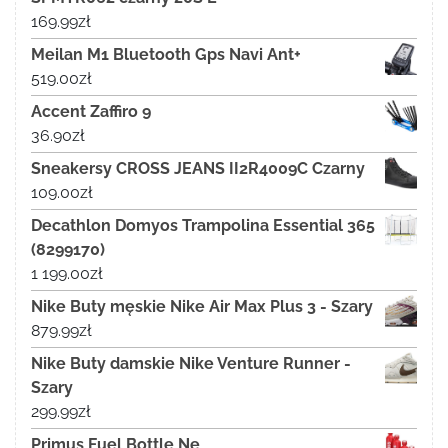
169.99
zł
Meilan M1 Bluetooth Gps Navi Ant+
519.00
zł
Accent Zaffiro 9
36.90
zł
Sneakersy CROSS JEANS II2R4009C Czarny
109.00
zł
Decathlon Domyos Trampolina Essential 365
(8299170)
1 199.00
zł
Nike Buty męskie Nike Air Max Plus 3 - Szary
879.99
zł
Nike Buty damskie Nike Venture Runner -
Szary
299.99
zł
Primus Fuel Bottle Ne