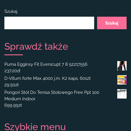
Szukaj
Szukaj
Sprawdź także
Puma Egginsy Fit Everscupt 7 8 52217556
237.20
zł
D-Vitum forte Max 4000 j.m. K2 kaps. 60szt
29.50
zł
Pongori Stół Do Tenisa Stołowego Free Ppt 100
Medium Indoor
699.99
zł
Szybkie menu