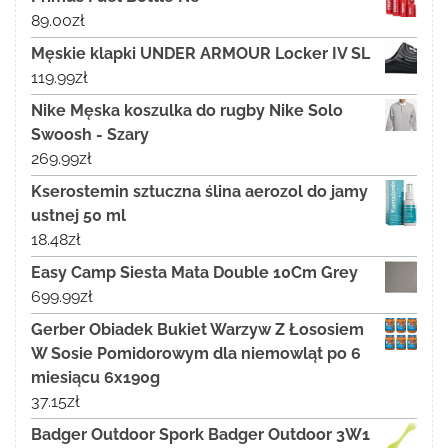
89.00
zł
Męskie klapki UNDER ARMOUR Locker IV SL
119.99
zł
Nike Męska koszulka do rugby Nike Solo
Swoosh - Szary
269.99
zł
Kserostemin sztuczna ślina aerozol do jamy
ustnej 50 ml
18.48
zł
Easy Camp Siesta Mata Double 10Cm Grey
699.99
zł
Gerber Obiadek Bukiet Warzyw Z Łososiem
W Sosie Pomidorowym dla niemowląt po 6
miesiącu 6x190g
37.15
zł
Badger Outdoor Spork Badger Outdoor 3W1