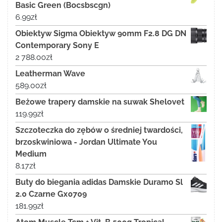
Basic Green (Bocsbscgn)
6.99
zł
Obiektyw Sigma Obiektyw 90mm F2.8 DG DN
Contemporary Sony E
2 788.00
zł
Leatherman Wave
589.00
zł
Beżowe trapery damskie na suwak Shelovet
119.99
zł
Szczoteczka do zębów o średniej twardości,
brzoskwiniowa - Jordan Ultimate You
Medium
8.17
zł
Buty do biegania adidas Damskie Duramo Sl
2.0 Czarne Gx0709
181.99
zł