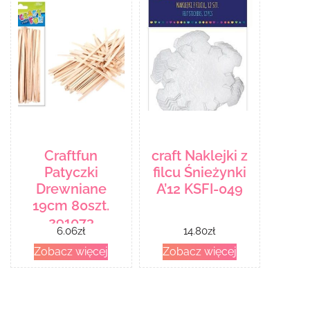
Craftfun
craft Naklejki z
Patyczki
filcu Śnieżynki
Drewniane
A’12 KSFI-049
19cm 80szt.
291073
6.06
zł
14.80
zł
/Craftfun
Zobacz więcej
Zobacz więcej