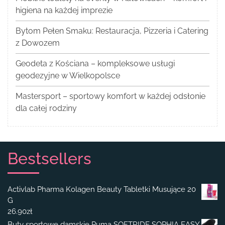
higiena na każdej imprezie
Bytom Pełen Smaku: Restauracja, Pizzeria i Catering
z Dowozem
Geodeta z Kościana – kompleksowe usługi
geodezyjne w Wielkopolsce
Mastersport – sportowy komfort w każdej odsłonie
dla całej rodziny
Bestsellers
Activlab Pharma Kolagen Beauty Tabletki Musujące 20
G
26.90
zł
Buty sportowe damskie Puma SOFTRIDE SOPHIA EASY