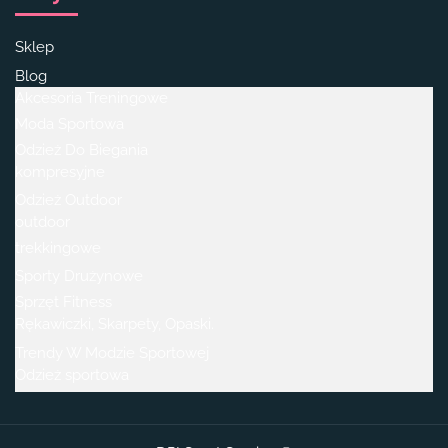
Sklep
Blog
Akcesoria Treningowe
Moda Sportowa
Odzież Do Biegania
kompresyjne
Odzież Outdoor
outdoor
trekkingowe
Sporty Drużynowe
Sprzęt Fitness
Rękawiczki, Skarpety, Opaski.
Trendy W Modzie Sportowej
Odzież sportowa