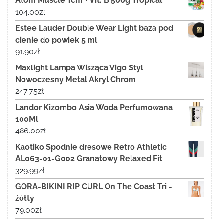
Atom Muscle Tcm + Vit. B 500g Tropical
104.00
zł
Estee Lauder Double Wear Light baza pod
cienie do powiek 5 ml
91.90
zł
Maxlight Lampa Wisząca Vigo Styl
Nowoczesny Metal Akryl Chrom
247.75
zł
Landor Kizombo Asia Woda Perfumowana
100Ml
486.00
zł
Kaotiko Spodnie dresowe Retro Athletic
AL063-01-G002 Granatowy Relaxed Fit
329.99
zł
GORA-BIKINI RIP CURL On The Coast Tri -
żółty
79.00
zł