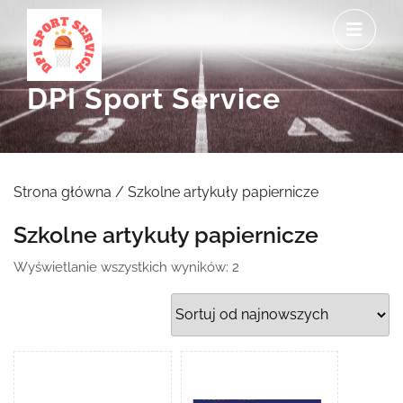
Skip
O
to
M
content
DPI Sport Service
Strona główna
/ Szkolne artykuły papiernicze
Szkolne artykuły papiernicze
Posortowane
Wyświetlanie wszystkich wyników: 2
według
najnowszych