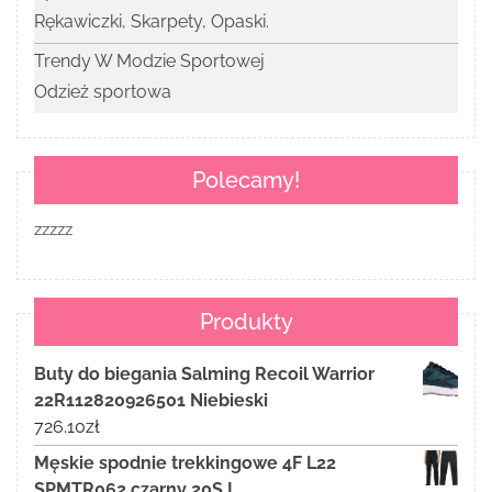
Rękawiczki, Skarpety, Opaski.
Trendy W Modzie Sportowej
Odzież sportowa
Polecamy!
zzzzz
Produkty
Buty do biegania Salming Recoil Warrior
22R112820926501 Niebieski
726.10
zł
Męskie spodnie trekkingowe 4F L22
SPMTR062 czarny 20S L