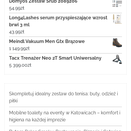
Domyos Zestaw Śrub 2089206
54.99
zł
Long4Lashes serum przyspieszające wzrost
brwi 3 ml
43.99
zł
Meindl Vakuum Men Gtx Brązowe
1 149.99
zł
Tacx Trenażer Neo 2T Smart Uniwersalny
5 399.00
zł
Skompletuj idealny zestaw do tenisa: buty, odzież i
piłki
Mobilne toalety na eventy w Katowicach – komfort i
higiena na każdej imprezie