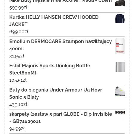
Nike Buty męskie Nike ACG Air Mada - Czerń
599.99
zł
Kurtka HELLY HANSEN CREW HOODED
JACKET
699.00
zł
Emolium DERMOCARE Szampon nawilżający
400ml
31.99
zł
Esbit Majoris Sports Drinking Bottle
Steel800Ml
105.51
zł
Buty do biegania Under Armour Ua Hovr
Sonic 5 Biały
439.10
zł
skarpety (zestaw 5 par) GLOBE - Dip Invisible
- GB71629011
94.99
zł