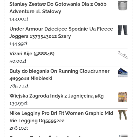
Stanley Zestaw Do Gotowania Dla 2 Osób
Adventure 1L Stalowy
143.00
zł
Under Armour Dziecięce Spodnie Ua Fleece
Joggers 1373543012 Szary
144.99
zł
Vizari Kije (588846)
50.00
zł
Buty do biegania On Running Cloudrunner
4699018 Niebieski
785.70
zł
Wiejska Zagroda Indyk z Jagnięciną 9Kg
139.99
zł
Nike Legginy Pro Dri Fit Women Graphic Mid
Rie Legging Dq5595222
296.10
zł