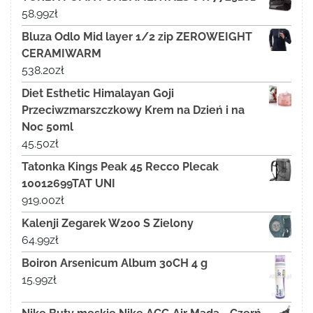
58.99
zł
Bluza Odlo Mid layer 1/2 zip ZEROWEIGHT
CERAMIWARM
538.20
zł
Diet Esthetic Himalayan Goji
Przeciwzmarszczkowy Krem na Dzień i na
Noc 50ml
45.50
zł
Tatonka Kings Peak 45 Recco Plecak
10012699TAT UNI
919.00
zł
Kalenji Zegarek W200 S Zielony
64.99
zł
Boiron Arsenicum Album 30CH 4 g
15.99
zł