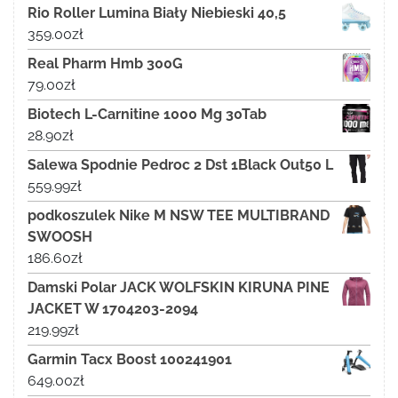
Rio Roller Lumina Biały Niebieski 40,5
359.00
zł
Real Pharm Hmb 300G
79.00
zł
Biotech L-Carnitine 1000 Mg 30Tab
28.90
zł
Salewa Spodnie Pedroc 2 Dst 1Black Out50 L
559.99
zł
podkoszulek Nike M NSW TEE MULTIBRAND
SWOOSH
186.60
zł
Damski Polar JACK WOLFSKIN KIRUNA PINE
JACKET W 1704203-2094
219.99
zł
Garmin Tacx Boost 100241901
649.00
zł