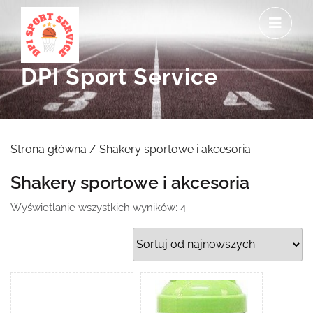
Skip
O
to
M
content
DPI Sport Service
Strona główna
/ Shakery sportowe i akcesoria
Shakery sportowe i akcesoria
Posortowane
Wyświetlanie wszystkich wyników: 4
według
najnowszych