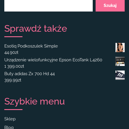
Szukaj
Sprawdź także
Esotiq Podkoszulek Simple
44.90
zł
Urządzenie wielofunkcyjne Epson EcoTank L4260
1 399.00
zł
Buty adidas Zx 700 Hd 44
399.99
zł
Szybkie menu
Sklep
Blog