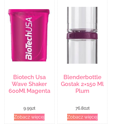
Biotech Usa
Blenderbottle
Wave Shaker
Gostak 2×150 Ml
600Ml Magenta
Plum
9.99
zł
76.80
zł
Zobacz więcej
Zobacz więcej