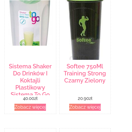
Sistema Shaker
Softee 750Ml
Do Drinków I
Training Strong
Koktajli
Czarny Zielony
Plastikowy
Sistema To Go
40.00
zł
20.90
zł
Green 0,7 L
Zobacz więcej
Zobacz więcej