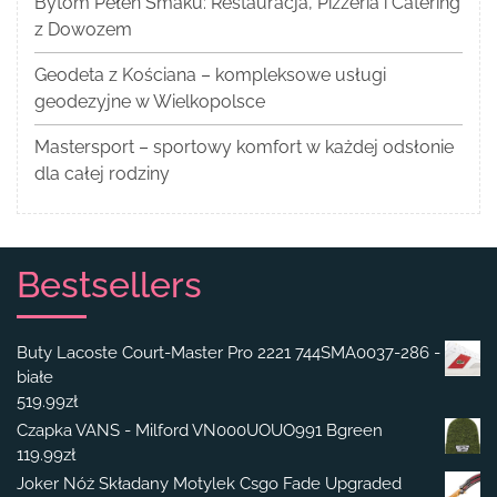
Bytom Pełen Smaku: Restauracja, Pizzeria i Catering
z Dowozem
Geodeta z Kościana – kompleksowe usługi
geodezyjne w Wielkopolsce
Mastersport – sportowy komfort w każdej odsłonie
dla całej rodziny
Bestsellers
Buty Lacoste Court-Master Pro 2221 744SMA0037-286 -
białe
519.99
zł
Czapka VANS - Milford VN000UOUO991 Bgreen
119.99
zł
Joker Nóż Składany Motylek Csgo Fade Upgraded