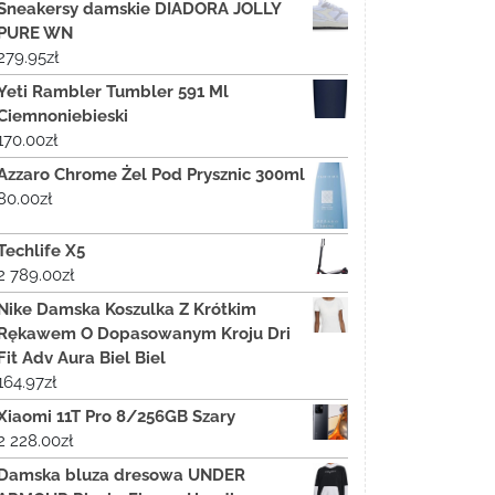
Sneakersy damskie DIADORA JOLLY
PURE WN
279.95
zł
Yeti Rambler Tumbler 591 Ml
Ciemnoniebieski
170.00
zł
Azzaro Chrome Żel Pod Prysznic 300ml
80.00
zł
Techlife X5
2 789.00
zł
Nike Damska Koszulka Z Krótkim
Rękawem O Dopasowanym Kroju Dri
Fit Adv Aura Biel Biel
164.97
zł
Xiaomi 11T Pro 8/256GB Szary
2 228.00
zł
Damska bluza dresowa UNDER