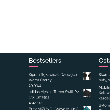
Bestsellers
Ost
Kiprun Rękawiczki Dziecięce
Skompl
Warm Czarny
buty, o
29.99
zł
Mobiln
adidas Męskie Terrex Swift R2
Katowi
Gtx Cm7492
każdej
454.99
zł
Bytom 
Buty MIZUNO - Wave Mujin 8