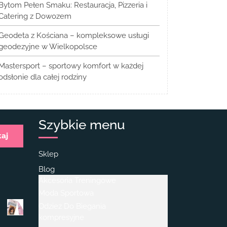
Bytom Pełen Smaku: Restauracja, Pizzeria i
Catering z Dowozem
Geodeta z Kościana – kompleksowe usługi
geodezyjne w Wielkopolsce
Mastersport – sportowy komfort w każdej
odsłonie dla całej rodziny
Szybkie menu
kaj
Sklep
Blog
Akcesoria Treningowe
Moda Sportowa
Odzież Do Biegania
kompresyjne