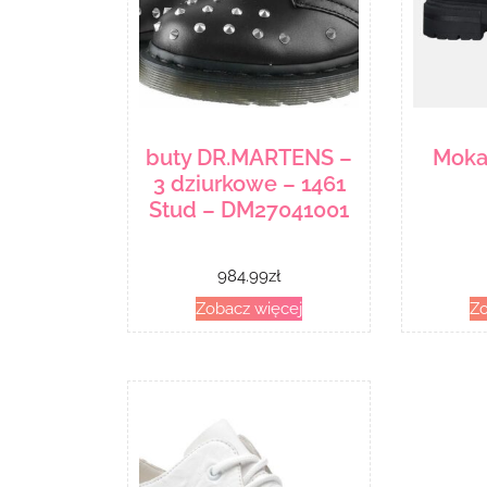
buty DR.MARTENS –
Moka
3 dziurkowe – 1461
Stud – DM27041001
984.99
zł
Zobacz więcej
Zo