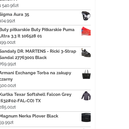
1 540.96
zł
Sigma Aura 35
104.99
zł
Buty piłkarskie Buty Piłkarskie Puma
Ultra 3.3 It 106528 01
199.00
zł
Sandały DR. MARTENS - Ricki 3-Strap
Sandal 27763001 Black
769.99
zł
Armani Exchange Torba na zakupy
czarny
500.00
zł
Kurtka Texar Softshell Falcon Grey
(632#02-FAL-CO) TX
285.00
zł
Magnum Nerka Plover Black
59.99
zł