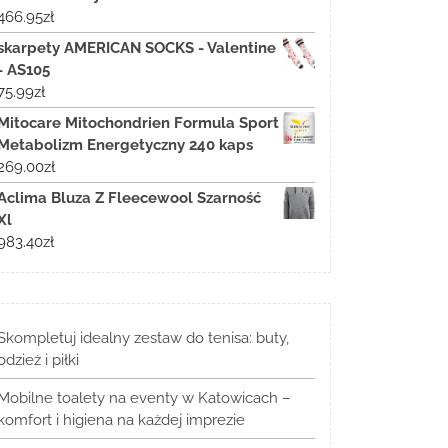
466.95
zł
skarpety AMERICAN SOCKS - Valentine
- AS105
75.99
zł
Mitocare Mitochondrien Formula Sport
Metabolizm Energetyczny 240 kaps
269.00
zł
Aclima Bluza Z Fleecewool Szarność
Xl
983.40
zł
Skompletuj idealny zestaw do tenisa: buty,
odzież i piłki
Mobilne toalety na eventy w Katowicach –
komfort i higiena na każdej imprezie