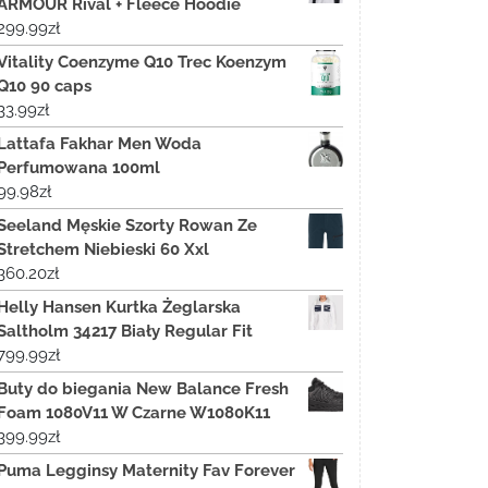
ARMOUR Rival + Fleece Hoodie
299.99
zł
Vitality Coenzyme Q10 Trec Koenzym
Q10 90 caps
33.99
zł
Lattafa Fakhar Men Woda
Perfumowana 100ml
99.98
zł
Seeland Męskie Szorty Rowan Ze
Stretchem Niebieski 60 Xxl
360.20
zł
Helly Hansen Kurtka Żeglarska
Saltholm 34217 Biały Regular Fit
799.99
zł
Buty do biegania New Balance Fresh
Foam 1080V11 W Czarne W1080K11
399.99
zł
Puma Legginsy Maternity Fav Forever