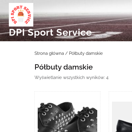
Skip
to
content
DPI Sport Service
Strona główna
/ Półbuty damskie
Półbuty damskie
Posortowa
Wyświetlanie wszystkich wyników: 4
według
najnowszyc