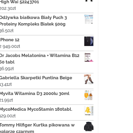
High Wai 52243701
202.30
zł
Odżywka białkowa Biały Puch 3
Proteiny Kompleks Białek 500g
36.50
zł
iPhone 12
2 949.00
zł
Dr Jacobs Melatonina + Witamina B12
60 tabl
36.99
zł
Gabriella Skarpetki Puntina Beige
13.41
zł
Myvita Witamina D3 2000Iu 30ml
21.99
zł
MycoMedica MycoStamin 180tabl.
129.00
zł
Tommy Hilfiger Kurtka pikowana w
kolorze czarnym