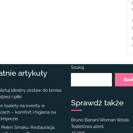
Szukaj
atnie artykuły
Szu
etuj idealny zestaw do tenisa:
dzież i piłki
Sprawdź także
e toalety na eventy w
cach – komfort i higiena na
 imprezie
Bruno Banani Woman Woda
Toaletowa 40ml
Pełen Smaku: Restauracja,
49.71
zł