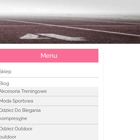
Sklep
Blog
Menu
Sklep
Blog
Akcesoria Treningowe
Moda Sportowa
Odzież Do Biegania
kompresyjne
Odzież Outdoor
outdoor