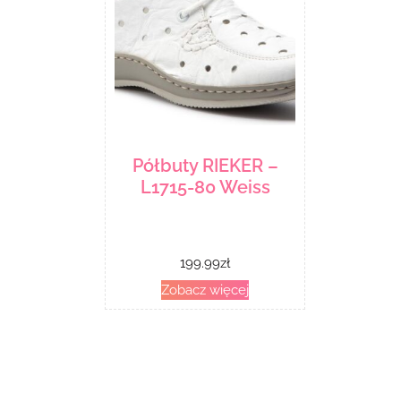
Półbuty RIEKER –
L1715-80 Weiss
199.99
zł
Zobacz więcej