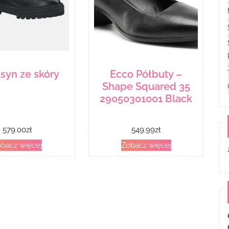
syn ze skóry
Ecco Półbuty –
Shape Squared 35
29050301001 Black
579.00
zł
549.99
zł
bacz więcej
Zobacz więcej