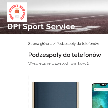
Skip
to
content
DPI Sport Service
Strona główna
/ Podzespoły do telefonów
Podzespoły do telefonów
Posortowa
Wyświetlanie wszystkich wyników: 2
według
najnowszyc