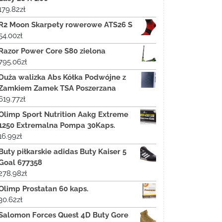
179.82
zł
R2 Moon Skarpety rowerowe ATS26 S
54.00
zł
Razor Power Core S80 zielona
795.06
zł
Duża walizka Abs Kółka Podwójne z
Zamkiem Zamek TSA Poszerzana
619.77
zł
Olimp Sport Nutrition Aakg Extreme
1250 Extremalna Pompa 30Kaps.
16.99
zł
Buty piłkarskie adidas Buty Kaiser 5
Goal 677358
278.98
zł
Olimp Prostatan 60 kaps.
30.62
zł
Salomon Forces Quest 4D Buty Gore