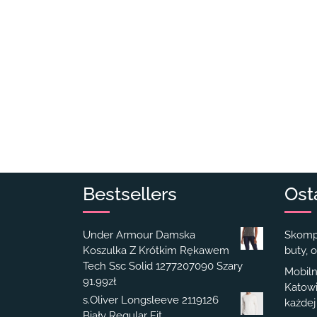
Bestsellers
Ost
Under Armour Damska
Skompl
Koszulka Z Krótkim Rękawem
buty, o
Tech Ssc Solid 1277207090 Szary
Mobiln
91.99
zł
Katowi
s.Oliver Longsleeve 2119126
każdej
Biały Regular Fit