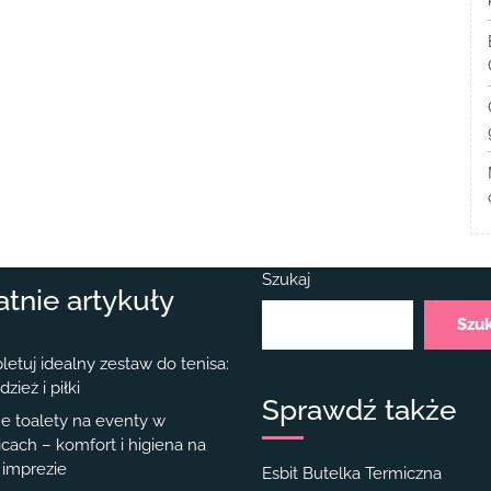
Szukaj
atnie artykuły
Szu
etuj idealny zestaw do tenisa:
dzież i piłki
Sprawdź także
e toalety na eventy w
cach – komfort i higiena na
 imprezie
Esbit Butelka Termiczna