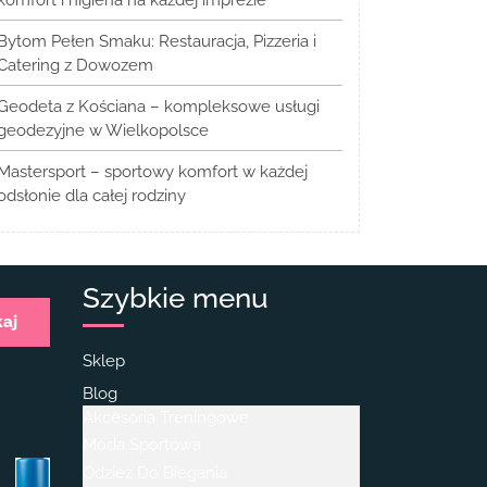
Bytom Pełen Smaku: Restauracja, Pizzeria i
Catering z Dowozem
Geodeta z Kościana – kompleksowe usługi
geodezyjne w Wielkopolsce
Mastersport – sportowy komfort w każdej
odsłonie dla całej rodziny
Szybkie menu
kaj
Sklep
Blog
Akcesoria Treningowe
Moda Sportowa
Odzież Do Biegania