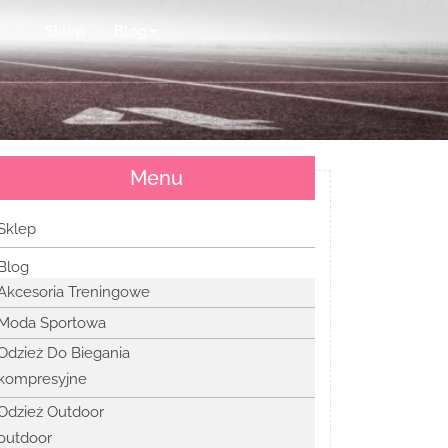
Sklep
Blog
Menu
Sklep
Blog
Akcesoria Treningowe
Moda Sportowa
Odzież Do Biegania
kompresyjne
Odzież Outdoor
outdoor