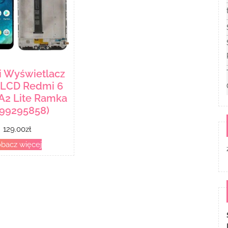
i Wyświetlacz
 LCD Redmi 6
 A2 Lite Ramka
499295858)
129.00
zł
bacz więcej