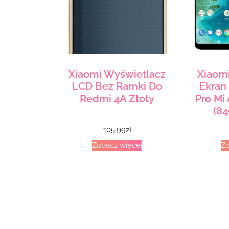
Xiaomi Wyświetlacz
Xiaom
LCD Bez Ramki Do
Ekran
Redmi 4A Złoty
Pro Mi
(8
105.99
zł
Zobacz więcej
Zo