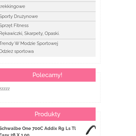
trekkingowe
Sporty Drużynowe
Sprzęt Fitness
Rękawiczki, Skarpety, Opaski.
Trendy W Modzie Sportowej
Odzież sportowa
Polecamy!
zzzzz
Produkty
Schwalbe One 700C Addix Rg Ls Tl
Easy 28 X 1.00