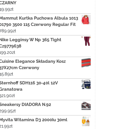
CZARNY
49.99
zł
Mammut Kurtka Puchowa Albula 1013
01790 3500 115 Czerwony Regular Fit
789.99
zł
Nike Legginsy W Np 365 Tight
Cz9779638
199.20
zł
Cuisine Elegance Składany Kosz
37X27cm Czerwony
45.89
zł
Sternhoff SDH116 30-40l 12V
Granatowa
321.90
zł
Sneakersy DIADORA N.92
299.95
zł
Myvita Witamina D3 2000Iu 30ml
21.99
zł