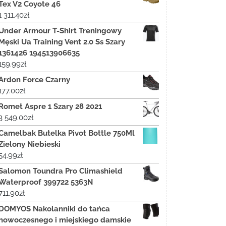
Tex V2 Coyote 46
1 311.40
zł
Under Armour T-Shirt Treningowy
Męski Ua Training Vent 2.0 Ss Szary
1361426 194513906635
159.99
zł
Ardon Force Czarny
177.00
zł
Romet Aspre 1 Szary 28 2021
3 549.00
zł
Camelbak Butelka Pivot Bottle 750Ml
Zielony Niebieski
54.99
zł
Salomon Toundra Pro Climashield
Waterproof 399722 5363N
711.90
zł
DOMYOS Nakolanniki do tańca
nowoczesnego i miejskiego damskie