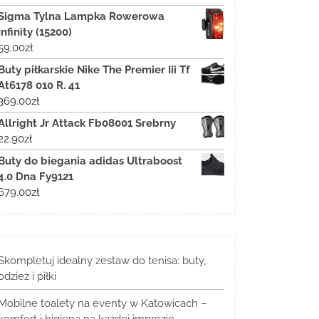
Sigma Tylna Lampka Rowerowa
Infinity (15200)
59.00
zł
Buty piłkarskie Nike The Premier Iii Tf
At6178 010 R. 41
369.00
zł
Allright Jr Attack Fb08001 Srebrny
22.90
zł
Buty do biegania adidas Ultraboost
4.0 Dna Fy9121
679.00
zł
Skompletuj idealny zestaw do tenisa: buty,
odzież i piłki
Mobilne toalety na eventy w Katowicach –
komfort i higiena na każdej imprezie