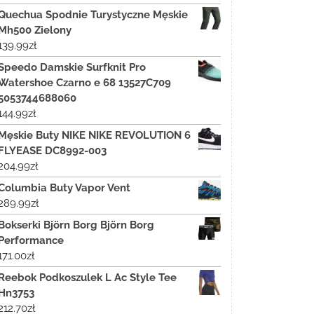
Quechua Spodnie Turystyczne Męskie
Mh500 Zielony
139.99
zł
Speedo Damskie Surfknit Pro
Watershoe Czarno e 68 13527C709
5053744688060
144.99
zł
Męskie Buty NIKE NIKE REVOLUTION 6
FLYEASE DC8992-003
204.99
zł
Columbia Buty Vapor Vent
289.99
zł
Bokserki Björn Borg Björn Borg
Performance
171.00
zł
Reebok Podkoszulek L Ac Style Tee
Hn3753
212.70
zł