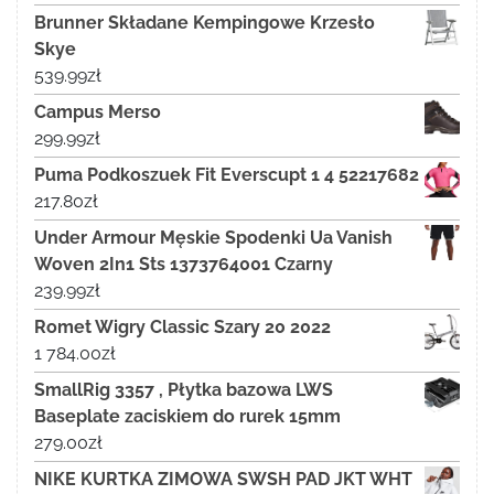
Brunner Składane Kempingowe Krzesło
Skye
539.99
zł
Campus Merso
299.99
zł
Puma Podkoszuek Fit Everscupt 1 4 52217682
217.80
zł
Under Armour Męskie Spodenki Ua Vanish
Woven 2In1 Sts 1373764001 Czarny
239.99
zł
Romet Wigry Classic Szary 20 2022
1 784.00
zł
SmallRig 3357 , Płytka bazowa LWS
Baseplate zaciskiem do rurek 15mm
279.00
zł
NIKE KURTKA ZIMOWA SWSH PAD JKT WHT