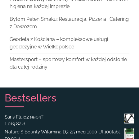
higiena na każdej imprezie
Bytom Pełen Smaku: Restauracja, Pizzeria i Catering
z Dowozem
Geodeta z Kościana – kompleksowe usługi
geodezyjne w Wielkopolsce
Mastersport – sportowy komfort w każdej odsłonie
dla całej rodziny
Bestsellers
Saris Fluid2 9904T
1 019.82
zł
Nature'S Bounty Witamina D3 25 mcg 1000 UI 100tabl.
50.00
zł