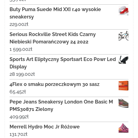
Buty Puma Suede Mid XXI r.40 wysokie
sneakersy
229.00
zł
Serious Rockville Street Kids Czarny
Niebieski Pomarańczowy 24 2022
1 599.00
zł
Sports Art Eliptyczny Sportsart Eco Powr Led
Display
28 199.00
zł
4Flex o smaku porzeczkowym 30 sasz
65.45
zł
Pepe Jeans Sneakersy London One Basic M
PMS30871 Zielony
409.99
zł
Merrell Hydro Moc Jr Różowe
131.70
zł