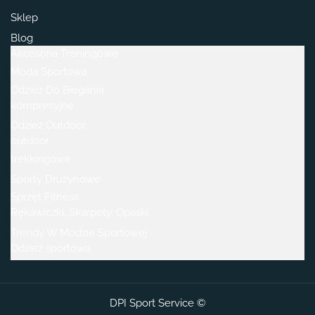
Sklep
Blog
Akcesoria Treningowe
Moda Sportowa
Odzież Do Biegania
kompresyjne
Odzież Outdoor
outdoor
trekkingowe
Sporty Drużynowe
Sprzęt Fitness
Rękawiczki, Skarpety, Opaski.
Trendy W Modzie Sportowej
Odzież sportowa
DPI Sport Service ©