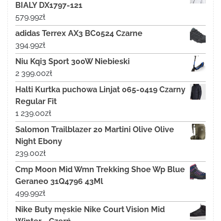
BIALY DX1797-121
579.99
zł
adidas Terrex AX3 BC0524 Czarne
394.99
zł
Niu Kqi3 Sport 300W Niebieski
2 399.00
zł
Halti Kurtka puchowa Linjat 065-0419 Czarny
Regular Fit
1 239.00
zł
Salomon Trailblazer 20 Martini Olive Olive
Night Ebony
239.00
zł
Cmp Moon Mid Wmn Trekking Shoe Wp Blue
Geraneo 31Q4796 43Ml
499.99
zł
Nike Buty męskie Nike Court Vision Mid