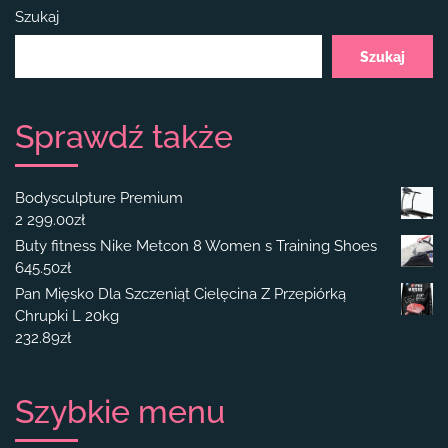
Szukaj
Szukaj
Sprawdź także
Bodysculpture Premium
2 299.00
zł
Buty fitness Nike Metcon 8 Women s Training Shoes
645.50
zł
Pan Mięsko Dla Szczeniąt Cielęcina Z Przepiórką
Chrupki L 20kg
232.89
zł
Szybkie menu