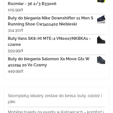
Rozmiar - 36 2/3 B33006
105.99
zł
Buty do biegania Nike Downshifter 11 Men S
Running Shoe Cw3411402 Niebieski
314.30
zł
Buty Vans SK8-HI MTE-2 VN0007NKBKA1 -
czarne
559.99
zł
Buty do biegania Salomon Xa Move Gtx W
411294 20 V0 Czarny
449.99
zł
Skompletuj idealny zestaw do tenisa: buty, odzież i
piłki
Mobilne toalety na eventy w Katowicach – komfort i