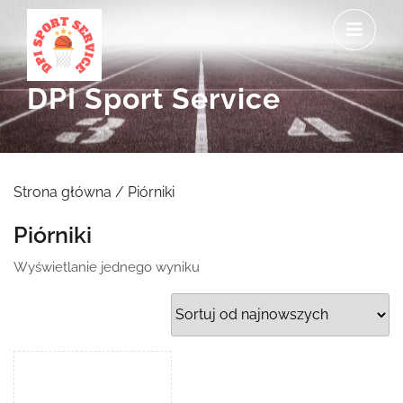
Skip
O
to
M
content
DPI Sport Service
Strona główna
/ Piórniki
Piórniki
Wyświetlanie jednego wyniku