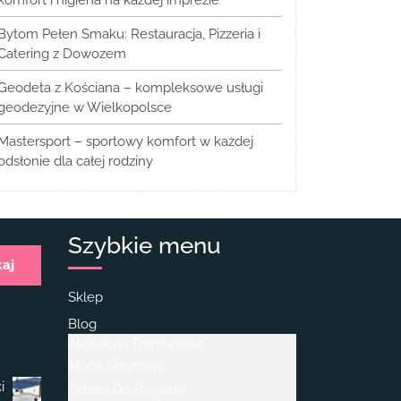
Bytom Pełen Smaku: Restauracja, Pizzeria i
Catering z Dowozem
Geodeta z Kościana – kompleksowe usługi
geodezyjne w Wielkopolsce
Mastersport – sportowy komfort w każdej
odsłonie dla całej rodziny
Szybkie menu
kaj
Sklep
Blog
Akcesoria Treningowe
Moda Sportowa
i
Odzież Do Biegania