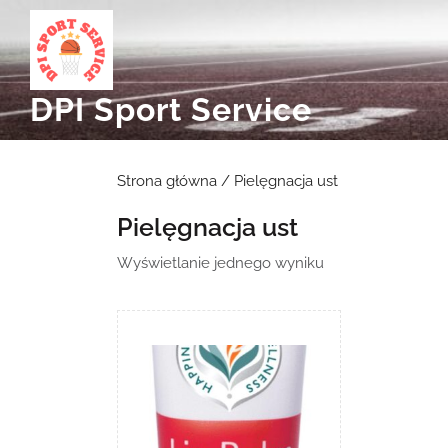
Skip
to
content
DPI Sport Service
Strona główna
/ Pielęgnacja ust
Pielęgnacja ust
Wyświetlanie jednego wyniku