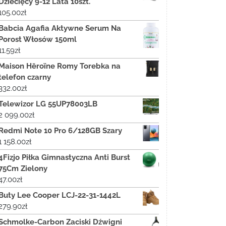
Dziecięcy 9-12 Lata 10szt.
105.00
zł
Babcia Agafia Aktywne Serum Na
Porost Włosów 150ml
11.59
zł
Maison Hēroïne Romy Torebka na
telefon czarny
332.00
zł
Telewizor LG 55UP78003LB
2 099.00
zł
Redmi Note 10 Pro 6/128GB Szary
1 158.00
zł
4Fizjo Piłka Gimnastyczna Anti Burst
75Cm Zielony
47.00
zł
Buty Lee Cooper LCJ-22-31-1442L
279.90
zł
Schmolke-Carbon Zaciski Dźwigni