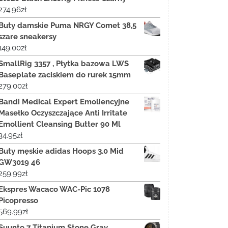
274.96
zł
Buty damskie Puma NRGY Comet 38,5
szare sneakersy
149.00
zł
SmallRig 3357 , Płytka bazowa LWS
Baseplate zaciskiem do rurek 15mm
279.00
zł
Bandi Medical Expert Emoliencyjne
Masełko Oczyszczające Anti Irritate
Emollient Cleansing Butter 90 Ml
34.95
zł
Buty męskie adidas Hoops 3.0 Mid
GW3019 46
259.99
zł
Ekspres Wacaco WAC-Pic 1078
Picopresso
569.99
zł
Suunto 7 Titanium Stone Gray