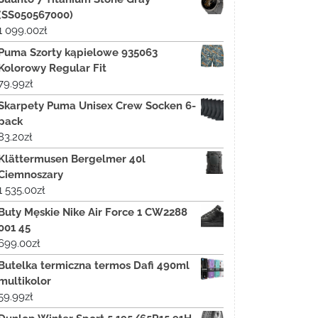
(SS050567000)
1 099.00
zł
Puma Szorty kąpielowe 935063
Kolorowy Regular Fit
79.99
zł
Skarpety Puma Unisex Crew Socken 6-
pack
83.20
zł
Klättermusen Bergelmer 40l
Ciemnoszary
1 535.00
zł
Buty Męskie Nike Air Force 1 CW2288
001 45
699.00
zł
Butelka termiczna termos Dafi 490ml
multikolor
59.99
zł