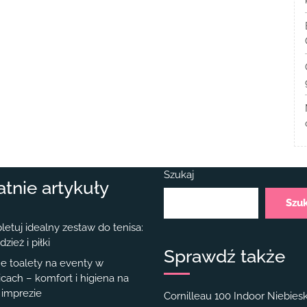
Szukaj
atnie artykuły
Szu
etuj idealny zestaw do tenisa:
dzież i piłki
Sprawdź także
e toalety na eventy w
cach – komfort i higiena na
 imprezie
Cornilleau 100 Indoor Niebiesk