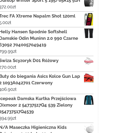
Dunlop Winter Sport 5 195/65R15 91H
372.00
zł
Trec FA Xtreme Napalm Shot 120ml
5.00
zł
Helly Hansen Spodnie Softshell
Damskie Odin Muninn 2.0 990 Czarne
63092 7040057049419
799.99
zł
Swiza Scyzoryk D01 Różowy
270.00
zł
Buty do biegania Asics Kolce Gun Lap
2 1093A042701 Czerwony
406.90
zł
Icepeak Damska Kurtka Przejściowa
Dixmoor 2 54737517Q4 539 Zielony
254737517Q4539
394.99
zł
N/A Maseczka Higieniczna Kids