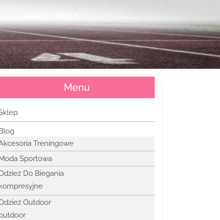
Sklep
Blog
Menu
Sklep
Blog
Akcesoria Treningowe
Moda Sportowa
Odzież Do Biegania
kompresyjne
Odzież Outdoor
outdoor