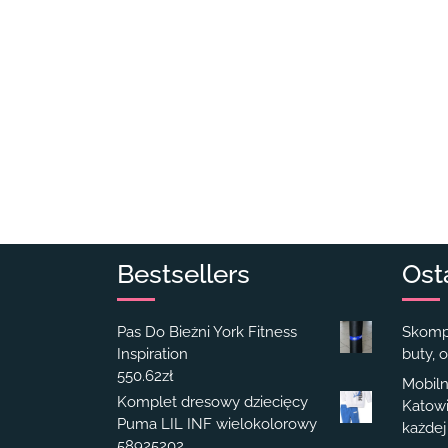
Bestsellers
Ost
Pas Do Bieżni York Fitness
Skompl
Inspiration
buty, o
550.62
zł
Mobiln
Komplet dresowy dziecięcy
Katowi
Puma LIL INF wielokolorowy
każdej
58925202