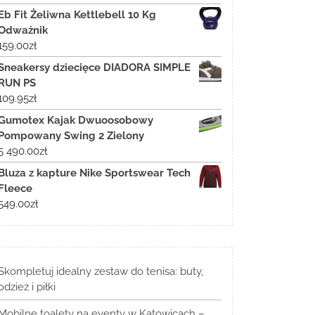
Eb Fit Żeliwna Kettlebell 10 Kg
Odważnik
159.00
zł
Sneakersy dziecięce DIADORA SIMPLE
RUN PS
109.95
zł
Gumotex Kajak Dwuoosobowy
Pompowany Swing 2 Zielony
5 490.00
zł
Bluza z kapture Nike Sportswear Tech
Fleece
549.00
zł
Skompletuj idealny zestaw do tenisa: buty,
odzież i piłki
Mobilne toalety na eventy w Katowicach –