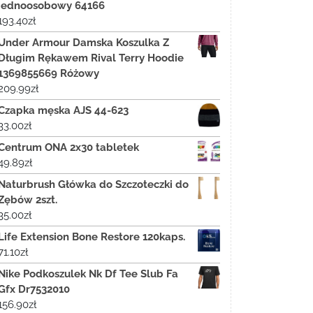
jednoosobowy 64166
193.40
zł
Under Armour Damska Koszulka Z
Długim Rękawem Rival Terry Hoodie
1369855669 Różowy
209.99
zł
Czapka męska AJS 44-623
33.00
zł
Centrum ONA 2x30 tabletek
49.89
zł
Naturbrush Główka do Szczoteczki do
Zębów 2szt.
35.00
zł
Life Extension Bone Restore 120kaps.
71.10
zł
Nike Podkoszulek Nk Df Tee Slub Fa
Gfx Dr7532010
156.90
zł