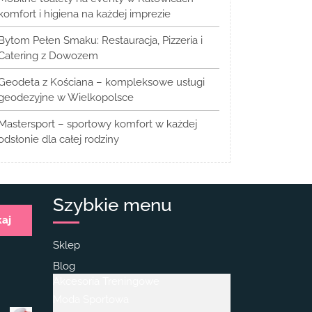
komfort i higiena na każdej imprezie
Bytom Pełen Smaku: Restauracja, Pizzeria i
Catering z Dowozem
Geodeta z Kościana – kompleksowe usługi
geodezyjne w Wielkopolsce
Mastersport – sportowy komfort w każdej
odsłonie dla całej rodziny
Szybkie menu
kaj
Sklep
Blog
Akcesoria Treningowe
Moda Sportowa