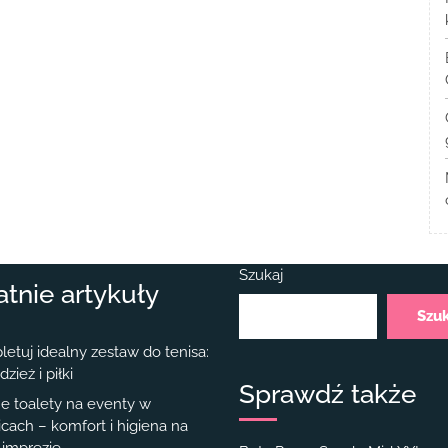
Szukaj
atnie artykuły
Szu
etuj idealny zestaw do tenisa:
dzież i piłki
Sprawdź także
e toalety na eventy w
cach – komfort i higiena na
 imprezie