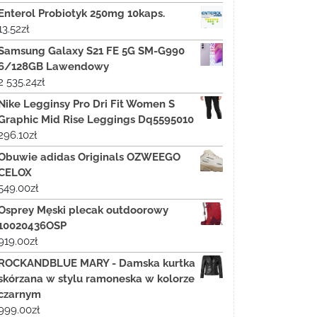
Enterol Probiotyk 250mg 10kaps.
13.52
zł
Samsung Galaxy S21 FE 5G SM-G990
6/128GB Lawendowy
2 535.24
zł
Nike Legginsy Pro Dri Fit Women S
Graphic Mid Rise Leggings Dq5595010
296.10
zł
Obuwie adidas Originals OZWEEGO
CELOX
549.00
zł
Osprey Męski plecak outdoorowy
10020436OSP
919.00
zł
ROCKANDBLUE MARY - Damska kurtka
skórzana w stylu ramoneska w kolorze
czarnym
999.00
zł