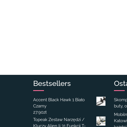
Bestsellers
Ost
Accent Black Hawk 1 Biało
Skompl
Czarny
buty, o
27.90
zł
Mobiln
Topeak Zestaw Narzędzi /
Katowi
Kluczy Alien Ii 31 Funkcji T-
każdej