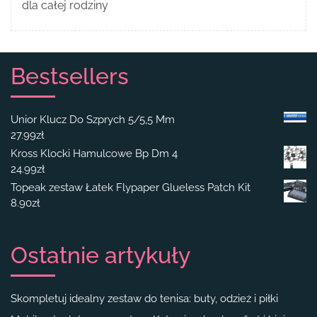
dla całej rodziny
Bestsellers
Unior Klucz Do Szprych 5/5,5 Mm
27.99
zł
Kross Klocki Hamulcowe Bp Dm 4
24.99
zł
Topeak zestaw Łatek Flypaper Glueless Patch Kit
8.90
zł
Ostatnie artykuły
Skompletuj idealny zestaw do tenisa: buty, odzież i piłki