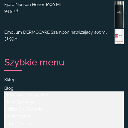
Fjord Nansen Honer 1000 Ml
94.90
zł
Emolium DERMOCARE Szampon nawilżający 400ml
31.99
zł
Szybkie menu
Sklep
Blog
Akcesoria Treningowe
Moda Sportowa
Odzież Do Biegania
kompresyjne
Odzież Outdoor