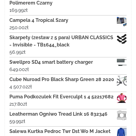
Polimerem Czarny
169.99
zł
Campela 4 Tropical Szary
250.00
zł
Skarpety (zestaw z 5 para) URBAN CLASSICS
- Invisible - TB1644_black
56.99
zł
Swellpro SD4 smart battery charger
649.00
zł
Cube Nuroad Pro Black Sharp Green 28 2020
4 507.02
zł
Puma Podkozulek Fit Everculpt 1 4 52217682
217.80
zł
Leatherman Ogniwo Tread Link 16 832346
59.99
zł
Salewa Kurtka Pedroc Twr Dst Wo M Jacket