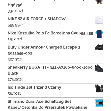
Hg6756
332.00
zł
NIKE W AIR FORCE 1 SHADOW
599.99
zł
Nike Koszulka Polo Fc Barcelona Cv8695 455
119.00
zł
Buty Under Armour Charged Escape 3
3021949-002
327.90
zł
Sneakersy BUGATTI - 342-A7160-6900-1000
Black
278.99
zł
Iso Trade 26l Trizand Czarny
58.90
zł
Shimano Dura-Ace Schaltzug Set
Kabel/Osłonka Do Przerzutek Powlekane