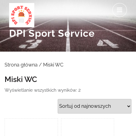
Skip
O
to
M
content
DPI Sport Service
Strona główna
/ Miski WC
Miski WC
Posortowane
Wyświetlanie wszystkich wyników: 2
według
najnowszych