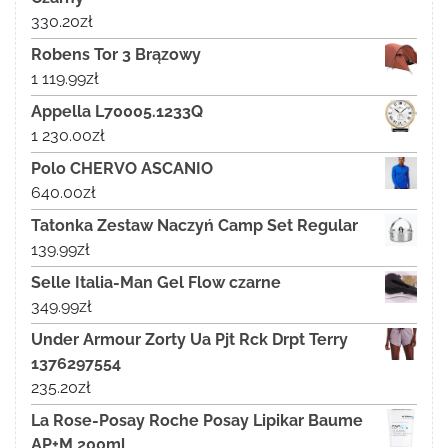
330.20
zł
Robens Tor 3 Brązowy
1 119.99
zł
Appella L70005.1233Q
1 230.00
zł
Polo CHERVO ASCANIO
640.00
zł
Tatonka Zestaw Naczyń Camp Set Regular
139.99
zł
Selle Italia-Man Gel Flow czarne
349.99
zł
Under Armour Zorty Ua Pjt Rck Drpt Terry
1376297554
235.20
zł
La Rose-Posay Roche Posay Lipikar Baume
AP+M 200ml