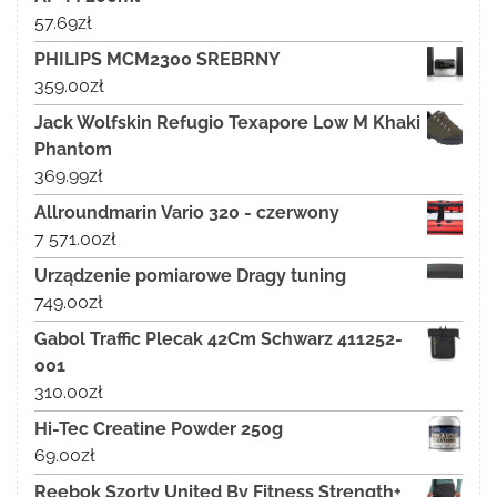
57.69
zł
PHILIPS MCM2300 SREBRNY
359.00
zł
Jack Wolfskin Refugio Texapore Low M Khaki
Phantom
369.99
zł
Allroundmarin Vario 320 - czerwony
7 571.00
zł
Urządzenie pomiarowe Dragy tuning
749.00
zł
Gabol Traffic Plecak 42Cm Schwarz 411252-
001
310.00
zł
Hi-Tec Creatine Powder 250g
69.00
zł
Reebok Szorty United By Fitness Strength+