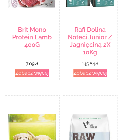
Brit Mono
Rafi Dolina
Protein Lamb
Noteci Junior Z
400G
Jagnięciną 2X
10Kg
7.09
zł
145.84
zł
Zobacz więcej
Zobacz więcej