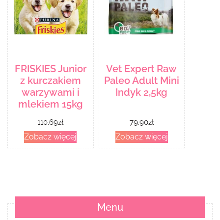
FRISKIES Junior
Vet Expert Raw
z kurczakiem
Paleo Adult Mini
warzywami i
Indyk 2,5kg
mlekiem 15kg
110.69
zł
79.90
zł
Zobacz więcej
Zobacz więcej
Menu