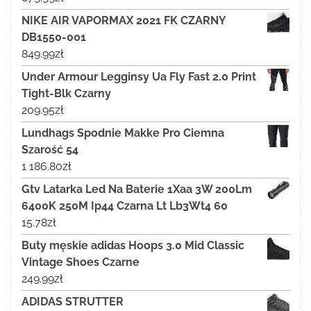
NIKE AIR VAPORMAX 2021 FK CZARNY
DB1550-001
849.99
zł
Under Armour Legginsy Ua Fly Fast 2.0 Print
Tight-Blk Czarny
209.95
zł
Lundhags Spodnie Makke Pro Ciemna
Szarość 54
1 186.80
zł
Gtv Latarka Led Na Baterie 1Xaa 3W 200Lm
6400K 250M Ip44 Czarna Lt Lb3Wt4 60
15.78
zł
Buty męskie adidas Hoops 3.0 Mid Classic
Vintage Shoes Czarne
249.99
zł
ADIDAS STRUTTER