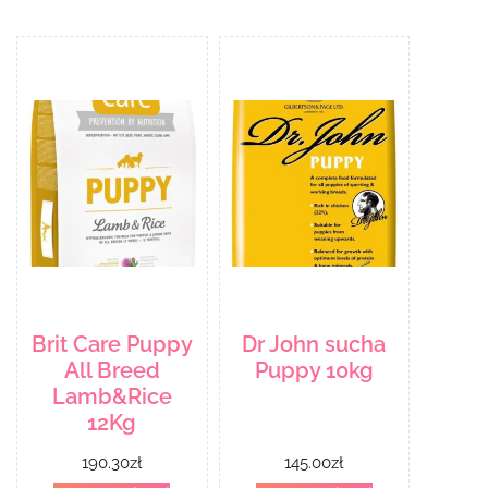
Brit Care Puppy
Dr John sucha
All Breed
Puppy 10kg
Lamb&Rice
12Kg
190.30
zł
145.00
zł