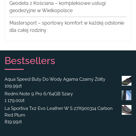
Geodeta z Kościana – kompleksowe usługi
geodezyjne w Wielkopolsce
Mastersport – sportowy komfort w każdej odsłonie
dla całej rodziny
Bestsellers
Aqua Speed Buty Do Wody Agama Czarny Żółty
109.99
zł
Redmi Note 9 Pro 6/64GB Szary
1 179.00
zł
La Sportiva Tx2 Evo Leather W S 27X900314 Carbon
Red Plum
819.99
zł