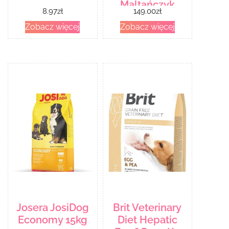
Maltańczyk
8.97
zł
149.00
zł
1.8Kg
Zobacz więcej
Zobacz więcej
Josera JosiDog
Brit Veterinary
Economy 15kg
Diet Hepatic