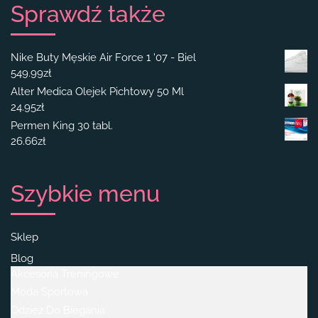
Sprawdź także
Nike Buty Męskie Air Force 1 '07 - Biel
549.99
zł
Alter Medica Olejek Pichtowy 50 Ml
24.95
zł
Permen King 30 tabl.
26.66
zł
Szybkie menu
Sklep
Blog
Akcesoria Treningowe
Moda Sportowa
Odzież Do Biegania