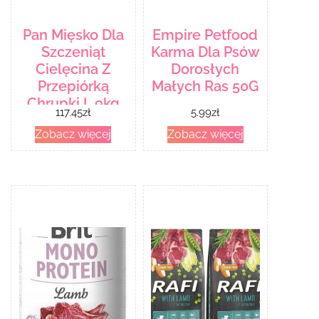
Pan Mięsko Dla
Empire Petfood
Szczeniąt
Karma Dla Psów
Cielęcina Z
Dorosłych
Przepiórką
Małych Ras 50G
Chrupki L 9kg
117.45
zł
5.99
zł
Zobacz więcej
Zobacz więcej