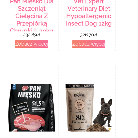
Pan Mięsko Dla
Vet Expert
Szczeniąt
Veterinary Diet
Cielęcina Z
Hypoallergenic
Przepiórką
Insect Dog 12kg
Chrupki L 20kg
232.89
zł
326.70
zł
Zobacz więcej
Zobacz więcej