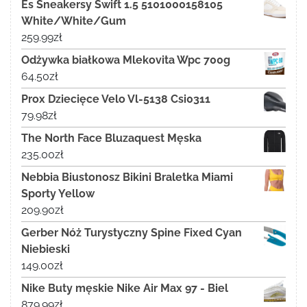
Es Sneakersy Swift 1.5 5101000158105
White/White/Gum
259.99
zł
Odżywka białkowa Mlekovita Wpc 700g
64.50
zł
Prox Dziecięce Velo Vl-5138 Csi0311
79.98
zł
The North Face Bluzaquest Męska
235.00
zł
Nebbia Biustonosz Bikini Braletka Miami
Sporty Yellow
209.90
zł
Gerber Nóż Turystyczny Spine Fixed Cyan
Niebieski
149.00
zł
Nike Buty męskie Nike Air Max 97 - Biel
879.99
zł