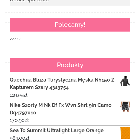
Polecamy!
zzzzz
Produkty
Quechua Bluza Turystyczna Męska Nh150 Z
Kapturem Szary 4313754
119.99
zł
Nike Szorty M Nk Df Fx Wvn Shrt 9In Camo
Dq4797010
170.90
zł
Sea To Summit Ultralight Large Orange
984.00
zł