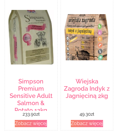
Simpson
Wiejska
Premium
Zagroda Indyk z
Sensitive Adult
Jagnięciną 2kg
Salmon &
Potato 12kg
233.90
zł
49.30
zł
Zobacz więcej
Zobacz więcej