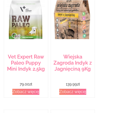
Vet Expert Raw
Wiejska
Paleo Puppy
Zagroda Indyk z
Mini Indyk 2,5kg
Jagnięciną 9Kg
79.00
zł
139.99
zł
Zobacz więcej
Zobacz więcej