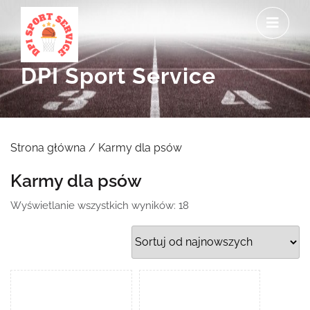
Skip
O
to
M
content
DPI Sport Service
Strona główna
/ Karmy dla psów
Karmy dla psów
Posortowane
Wyświetlanie wszystkich wyników: 18
według
najnowszych