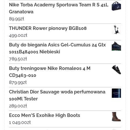
Nike Torba Academy Sportowa Team R S 41L
Granatowa
89.99
zł
THUNDER Rower pionowy BGB108
499.00
zł
Buty do biegania Asics Gel-Cumulus 24 Gtx
1011B484001 Niebieski
789.50
zł
Buty treningowe Nike Romaleos 4 M
CD3463-010
879.99
zł
Christian Dior Sauvage woda perfumowana
100Ml Tester
289.00
zł
Ecco Men'S Exohike High Boots
1 049.00
zł