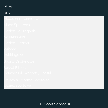
Sklep
Blog
Akcesoria Treningowe
Moda Sportowa
Odzież Do Biegania
kompresyjne
Odzież Outdoor
outdoor
trekkingowe
Sporty Drużynowe
Sprzęt Fitness
Rękawiczki, Skarpety, Opaski.
Trendy W Modzie Sportowej
Odzież sportowa
DPI Sport Service ©