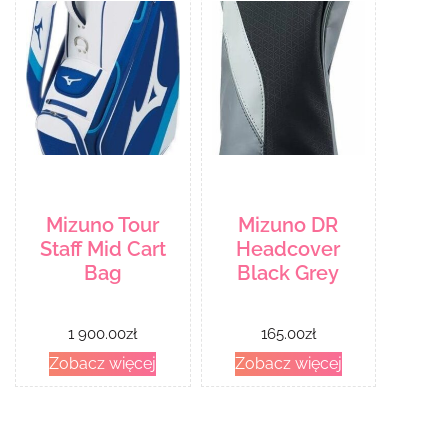
Mizuno Tour
Mizuno DR
Staff Mid Cart
Headcover
Bag
Black Grey
1 900.00
zł
165.00
zł
Zobacz więcej
Zobacz więcej