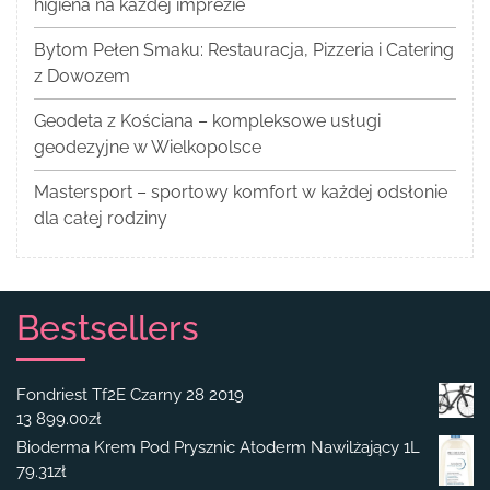
higiena na każdej imprezie
Bytom Pełen Smaku: Restauracja, Pizzeria i Catering
z Dowozem
Geodeta z Kościana – kompleksowe usługi
geodezyjne w Wielkopolsce
Mastersport – sportowy komfort w każdej odsłonie
dla całej rodziny
Bestsellers
Fondriest Tf2E Czarny 28 2019
13 899.00
zł
Bioderma Krem Pod Prysznic Atoderm Nawilżający 1L
79.31
zł