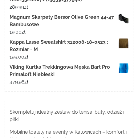
289.99
zł
Magnum Skarpety Bersor Olive Green 44-47
Bambusowe
19.00
zł
Kappa Lasse Sweatshirt 312008-18-0523 :
Rozmiar - M
199.00
zł
Viking Kurtka Trekkingowa Męska Bart Pro
Primaloft Niebieski
379.98
zł
Skompletuj idealny zestaw do tenisa: buty, odzież i
piłki
Mobilne toalety na eventy w Katowicach – komfort i