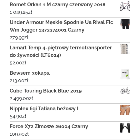
Romet Orkan 1 M czarny czerwony 2018
1 049.25
zł
Under Armour Męskie Spodnie Ua Rival Flc
Wm Jogger 1373374001 Czarny
279.99
zł
Lamart Temp 4-piętrowy termotransporter
do żywności (LT6024)
52.00
zł
Bewsem 30kaps.
213.00
zł
Cube Touring Black Blue 2019
2 499.00
zł
Nipplex figi Tatiana beżowy L
54.90
zł
Force X72 Zimowe 26004 Czarny
109.90
zł