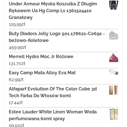
Under Armour Męska Koszulka Z Długim
Rękawem Ua Hg Comp Ls 1361524410
Granatowy
129.99
zł
Buty Diadora Jolly Logo 501.178621-C0692 -
beżowo-fioletowe
459.99
zł
Merrell Hydro Moc Jr Różowe
131.70
zł
Easy Camp Mata Alloy Eva Mat
62.99
zł
Alfaparf Evolution Of The Color Cube 3d
Tech Farba Do Włosów 60ml
17.44
zł
Estee Lauder White Linen Woman Woda
perfumowana 60ml spray
99.00
zł