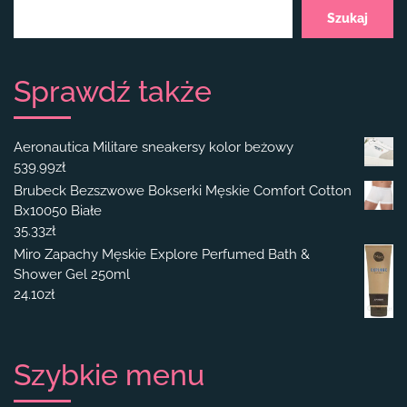
Szukaj
Sprawdź także
Aeronautica Militare sneakersy kolor beżowy
539.99
zł
Brubeck Bezszwowe Bokserki Męskie Comfort Cotton
Bx10050 Białe
35.33
zł
Miro Zapachy Męskie Explore Perfumed Bath &
Shower Gel 250ml
24.10
zł
Szybkie menu