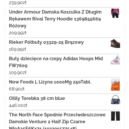
239.90
zł
Under Armour Damska Koszulka Z Długim
Rękawem Rival Terry Hoodie 1369855669
Różowy
209.99
zł
Rieker Półbuty 03329-25 Brązowy
169.99
zł
Buty dziecięce na rzepy Adidas Hoops Mid
FW7609
109.90
zł
Now Foods L Lizyna 1000Mg 250Tabl.
68.90
zł
Oilily Torebka 38 cm blue
446.00
zł
The North Face Spodnie Przeciwdeszczowe
Damskie Venture 2 Half Zip Czarne
Nf0A35E6Kx71 (193391577548)