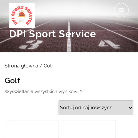
Skip
O
to
M
content
DPI Sport Service
Strona główna
/ Golf
Golf
Posortowane
Wyświetlanie wszystkich wyników: 2
według
najnowszych