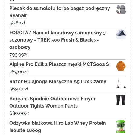
Plecak do samolotu torba bagaż podręczny
Ryanair
58.80
zł
FORCLAZ Namiot kopułowy samonośny 3-
sezonowy - TREK 500 Fresh & Black 3-
osobowy
799.99
zł
Alpine Pro Edit 2 Płaszcz męski MCTS002 S
289.00
zł
Razor Hulajnoga Klasyczna A5 Lux Czarny
569.00
zł
Bergans Spodnie Outdoorowe Fløyen
Outdoor Tights Women Pants
680.00
zł
Odżywka białkowa Hiro Lab Whey Protein
Isolate 1800g