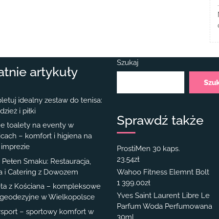
Szukaj
atnie artykuły
Szu
etuj idealny zestaw do tenisa:
dzież i piłki
Sprawdź także
e toalety na eventy w
cach – komfort i higiena na
 imprezie
ProstiMen 30 kaps.
23.54
zł
Pełen Smaku: Restauracja,
ia i Catering z Dowozem
Wahoo Fitness Elemnt Bolt
1 399.00
zł
ta z Kościana – kompleksowe
Yves Saint Laurent Libre Le
 geodezyjne w Wielkopolsce
Parfum Woda Perfumowana
sport – sportowy komfort w
30ml