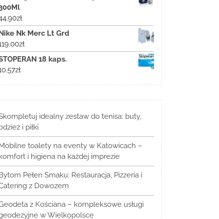
300Ml
44.90
zł
Nike Nk Merc Lt Grd
119.00
zł
STOPERAN 18 kaps.
10.57
zł
Skompletuj idealny zestaw do tenisa: buty,
odzież i piłki
Mobilne toalety na eventy w Katowicach –
komfort i higiena na każdej imprezie
Bytom Pełen Smaku: Restauracja, Pizzeria i
Catering z Dowozem
Geodeta z Kościana – kompleksowe usługi
geodezyjne w Wielkopolsce