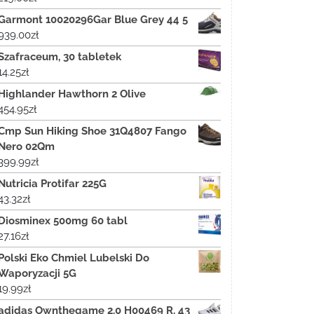
Garmont 10020296Gar Blue Grey 44 5
939.00
zł
Szafraceum, 30 tabletek
14.25
zł
Highlander Hawthorn 2 Olive
454.95
zł
Cmp Sun Hiking Shoe 31Q4807 Fango
Nero 02Qm
399.99
zł
Nutricia Protifar 225G
43.32
zł
Diosminex 500mg 60 tabl
27.16
zł
Polski Eko Chmiel Lubelski Do
Waporyzacji 5G
19.99
zł
adidas Ownthegame 2.0 H00469 R. 43