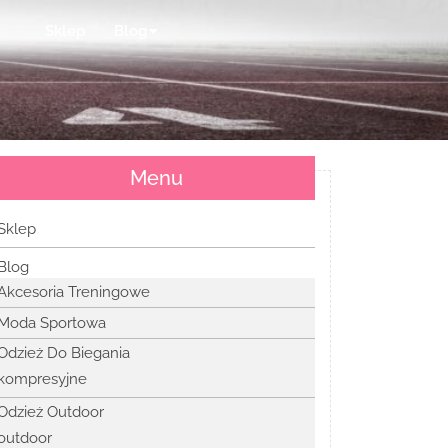
Sklep
Blog
Menu
Sklep
Blog
Akcesoria Treningowe
Moda Sportowa
Odzież Do Biegania
kompresyjne
Odzież Outdoor
outdoor