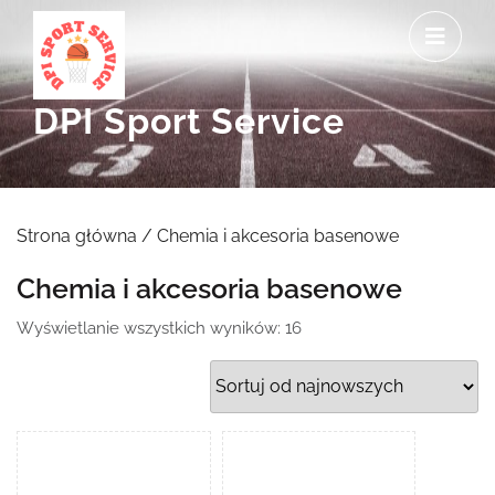
Skip
O
to
M
content
DPI Sport Service
Strona główna
/ Chemia i akcesoria basenowe
Chemia i akcesoria basenowe
Posortowane
Wyświetlanie wszystkich wyników: 16
według
najnowszych