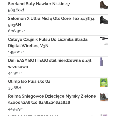
Seeland Buty Hawker Niskie 47
589.80
zł
Salomon X Ultra Mid 4 Gtx Gore-Tex 413834
5036N
606.90
zł
Cateye Czujnik Pulsu Do Licznika Strada
Digital Wirelles, V3N
149.00
zł
Dafi EASY BOTTEGO stal nierdzewna 0,49l
wrzosowa
44.90
zł
Olimp Iso Plus 1505G
35.88
zł
Reima Śniegowce Dziecięce Myrsky Zielone
5400032A8510 6438429842828
449.99
zł