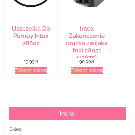
Uszczelka Do
Intex
Pompy Intex
Zakończenie
28602
drążka zwijaka
folii 28051
(12675)
19.99
zł
90.00
zł
Zobacz więcej
Zobacz więcej
Menu
Sklep