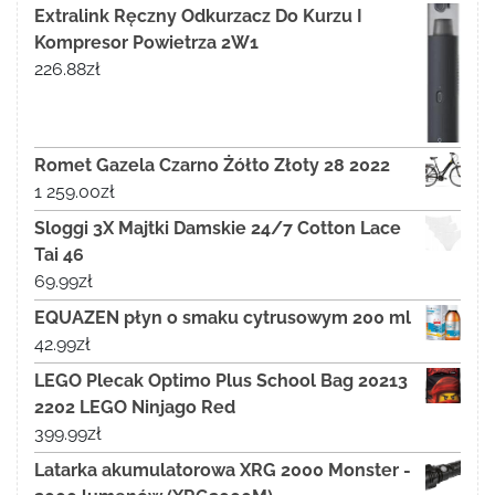
Extralink Ręczny Odkurzacz Do Kurzu I
Kompresor Powietrza 2W1
226.88
zł
Romet Gazela Czarno Żółto Złoty 28 2022
1 259.00
zł
Sloggi 3X Majtki Damskie 24/7 Cotton Lace
Tai 46
69.99
zł
EQUAZEN płyn o smaku cytrusowym 200 ml
42.99
zł
LEGO Plecak Optimo Plus School Bag 20213
2202 LEGO Ninjago Red
399.99
zł
Latarka akumulatorowa XRG 2000 Monster -