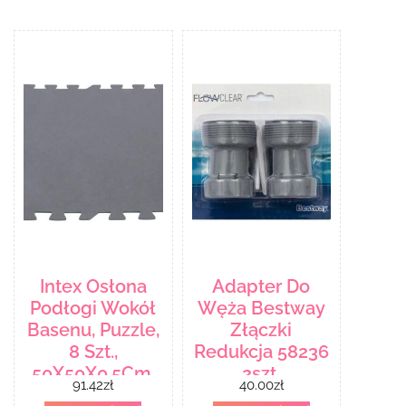
Intex Osłona
Adapter Do
Podłogi Wokół
Węża Bestway
Basenu, Puzzle,
Złączki
8 Szt.,
Redukcja 58236
50X50X0,5Cm,
2szt.
91.42
zł
40.00
zł
1,9 M²