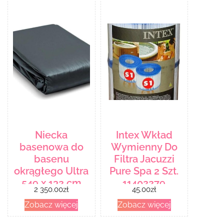
Niecka
Intex Wkład
basenowa do
Wymienny Do
basenu
Filtra Jacuzzi
okrągłego Ultra
Pure Spa 2 Szt.
549 x 132 cm
11402279
2 350.00
zł
45.00
zł
Intex
Zobacz więcej
Zobacz więcej