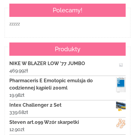
Polecamy!
zzzzz
Produkty
NIKE W BLAZER LOW '77 JUMBO
469.99
zł
Pharmaceris E Emotopic emulsja do
codziennej kąpieli 200ml
19.98
zł
Intex Challenger 2 Set
339.68
zł
Steven art.099 Wzór skarpetki
12.90
zł