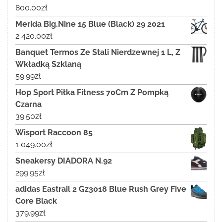
800.00
zł
Merida Big.Nine 15 Blue (Black) 29 2021
2 420.00
zł
Banquet Termos Ze Stali Nierdzewnej 1 L, Z
Wkładką Szklaną
59.99
zł
Hop Sport Piłka Fitness 70Cm Z Pompką
Czarna
39.50
zł
Wisport Raccoon 85
1 049.00
zł
Sneakersy DIADORA N.92
299.95
zł
adidas Eastrail 2 Gz3018 Blue Rush Grey Five
Core Black
379.99
zł