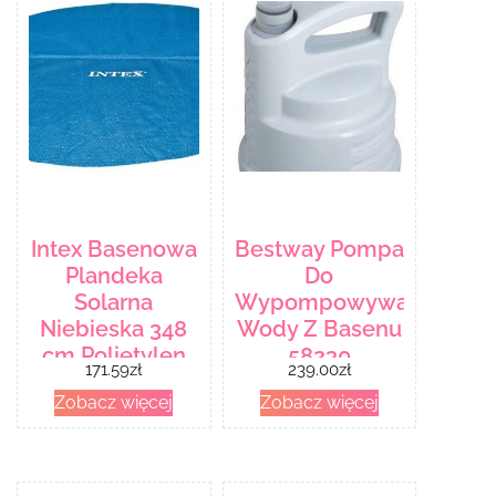
Intex Basenowa
Bestway Pompa
Plandeka
Do
Solarna
Wypompowywania
Niebieska 348
Wody Z Basenu
cm Polietylen
58230
171.59
zł
239.00
zł
(93297)
Zobacz więcej
Zobacz więcej