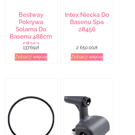
Bestway
Intex Niecka Do
Pokrywa
Basenu Spa
Solarna Do
28456
Basenu 488cm
58253
137.69
zł
2 650.00
zł
Zobacz więcej
Zobacz więcej