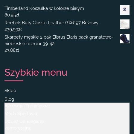
Timberland Koszulka w kolorze białym
80.95
zł
Reebok Buty Classic Leather GX6197 Beżowy
239.99
zł
Skarpety męskie 2 pak Elbrus Elaris pack granatowo-
niebieskie rozmiar 39-42
23.88
zł
Szybkie menu
Sklep
Blog
Akcesoria Treningowe
Moda Sportowa
Odzież Do Biegania
kompresyjne