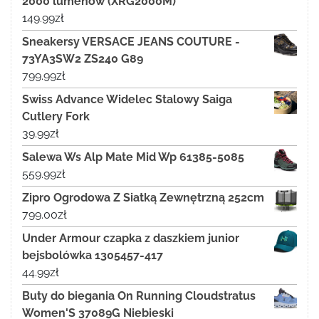
2000 lumenów (XRG2000M)
149.99
zł
Sneakersy VERSACE JEANS COUTURE -
73YA3SW2 ZS240 G89
799.99
zł
Swiss Advance Widelec Stalowy Saiga
Cutlery Fork
39.99
zł
Salewa Ws Alp Mate Mid Wp 61385-5085
559.99
zł
Zipro Ogrodowa Z Siatką Zewnętrzną 252cm
799.00
zł
Under Armour czapka z daszkiem junior
bejsbolówka 1305457-417
44.99
zł
Buty do biegania On Running Cloudstratus
Women'S 37089G Niebieski