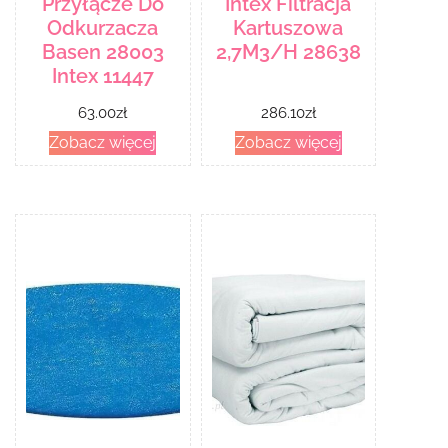
Przyłącze Do
Intex Filtracja
Odkurzacza
Kartuszowa
Basen 28003
2,7M3/H 28638
Intex 11447
63.00
zł
286.10
zł
Zobacz więcej
Zobacz więcej