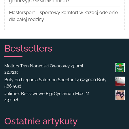
geodezyjne w Wielkopolsce
Mastersport – sportowy komfort w każdej odsłonie
dla całej rodziny
Bestsellers
Mollers Tran Norweski Owocowy 250ml
22.72
zł
Buty do biegania Salomon Spectur L41749000 Biały
586.50
zł
Julimex Bezszwowe Figi Cyclamen Maxi M
43.00
zł
Ostatnie artykuły