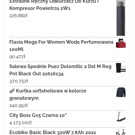
Extralink Ręczny Odkurzacz Do Kurzu I
Kompresor Powietrza 2W1
226.88
zł
Flavia Mega For Women Woda Perfumowana
100Ml
90.47
zł
Salewa Spodnie Puez Dolomitic 2 Dst M Reg
Pnt Black Out 21616134
370.75
zł
4F Kurtka softshellowa w kolorze
granatowym
240.95
zł
City Boss Gv5 Czarna 10"
4 173.00
zł
Ecobike Basic Black 320W 7,8Ah 2021