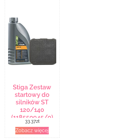
Stiga Zestaw
startowy do
silników ST
120/140
(118550945/0)
33.37
zł
Zobacz więcej