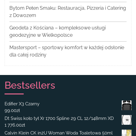
Bytom Pełen Smaku: Restauracja, Pizzeria i Catering
z Dowozem
Geodeta z Kościana – kompleksowe usługi
geodezyjne w Wielkopolsce
Mastersport – sportowy komfort w każdej odsłonie
dla całej rodziny
Bestsellers
Edifier X3 Czarny
99.00
zł
Dt Swiss koło tył Xr 1700 Spline 29 CL 12/148mm XD
1 776.00
zł
Calvin Klein CK in2U Woman Woda Toaletowa 50ml