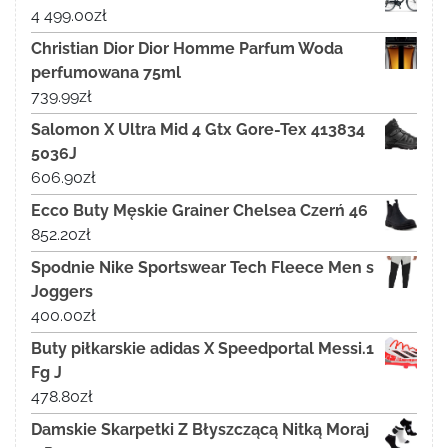
4 499.00
zł
Christian Dior Dior Homme Parfum Woda
perfumowana 75ml
739.99
zł
Salomon X Ultra Mid 4 Gtx Gore-Tex 413834
5036J
606.90
zł
Ecco Buty Męskie Grainer Chelsea Czerń 46
852.20
zł
Spodnie Nike Sportswear Tech Fleece Men s
Joggers
400.00
zł
Buty piłkarskie adidas X Speedportal Messi.1
Fg J
478.80
zł
Damskie Skarpetki Z Błyszczącą Nitką Moraj