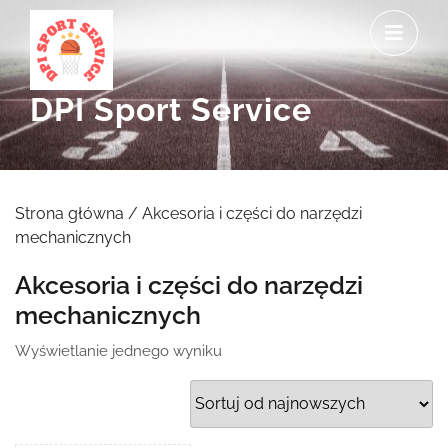
Skip
O
to
M
content
DPI Sport Service
Strona główna
/ Akcesoria i części do narzędzi
mechanicznych
Akcesoria i części do narzędzi
mechanicznych
Wyświetlanie jednego wyniku