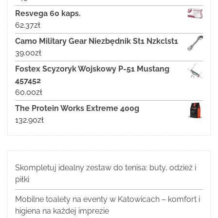
Resvega 60 kaps.
62.37
zł
Camo Military Gear Niezbędnik St1 Nzkclst1
39.00
zł
Fostex Scyzoryk Wojskowy P-51 Mustang
457452
60.00
zł
The Protein Works Extreme 400g
132.90
zł
Skompletuj idealny zestaw do tenisa: buty, odzież i
piłki
Mobilne toalety na eventy w Katowicach – komfort i
higiena na każdej imprezie