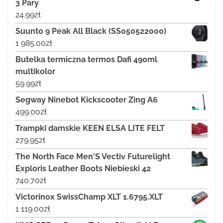
3 Pary
24.99
zł
Suunto 9 Peak All Black (SS050522000)
1 985.00
zł
Butelka termiczna termos Dafi 490ml
multikolor
59.99
zł
Segway Ninebot Kickscooter Zing A6
499.00
zł
Trampki damskie KEEN ELSA LITE FELT
279.95
zł
The North Face Men'S Vectiv Futurelight
Exploris Leather Boots Niebieski 42
740.70
zł
Victorinox SwissChamp XLT 1.6795.XLT
1 119.00
zł