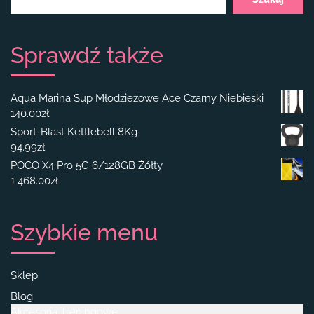
Sprawdź także
Aqua Marina Sup Młodzieżowe Ace Czarny Niebieski
140.00
zł
Sport-Blast Kettlebell 8Kg
94.99
zł
POCO X4 Pro 5G 6/128GB Żółty
1 468.00
zł
Szybkie menu
Sklep
Blog
Akcesoria Treningowe